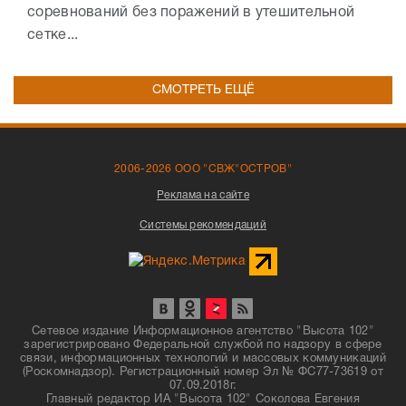
соревнований без поражений в утешительной
сетке...
СМОТРЕТЬ ЕЩЁ
2006-2026 ООО "СВЖ"ОСТРОВ"
Реклама на сайте
Системы рекомендаций
Сетевое издание Информационное агентство "Высота 102"
зарегистрировано Федеральной службой по надзору в сфере
связи, информационных технологий и массовых коммуникаций
(Роскомнадзор). Регистрационный номер Эл № ФС77-73619 от
07.09.2018г.
Главный редактор ИА "Высота 102" Соколова Евгения