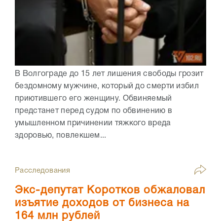
В Волгограде до 15 лет лишения свободы грозит
бездомному мужчине, который до смерти избил
приютившего его женщину. Обвиняемый
предстанет перед судом по обвинению в
умышленном причинении тяжкого вреда
здоровью, повлекшем...
Расследования
Экс-депутат Коротков обжаловал
изъятие доходов от бизнеса на
164 млн рублей