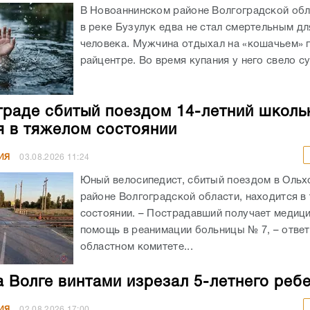
В Новоаннинском районе Волгоградской обл
в реке Бузулук едва не стал смертельным д
человека. Мужчина отдыхал на «кошачьем» 
райцентре. Во время купания у него свело су
граде сбитый поездом 14-летний школь
я в тяжелом состоянии
ИЯ
03.08.2026
11:24
Юный велосипедист, сбитый поездом в Оль
районе Волгоградской области, находится в
состоянии. – Пострадавший получает медиц
помощь в реанимации больницы № 7, – ответ
областном комитете...
а Волге винтами изрезал 5-летнего реб
ИЯ
02.08.2026
17:00