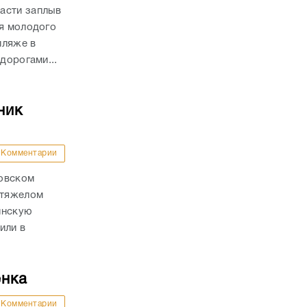
асти заплыв
ля молодого
пляже в
дорогами...
ник
Комментарии
ховском
 тяжелом
инскую
или в
енка
Комментарии