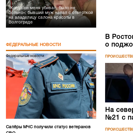
«Когда он меня убивал, было не
больно»: бывший муж напал с отверткой
на владелицу салона красоты в
Волгограде
В Росто
о поджо
ФЕДЕРАЛЬНЫЕ НОВОСТИ
Федеральные новости
ПРОИСШЕСТВ
На севе
№21 с п
Сапёры МЧС получили статус ветеранов
ПРОИСШЕСТВ