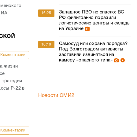
рмейского
Западное ПВО не спасло: ВС
 ИА
16:25
РФ филигранно поразили
логистические центры и склады
на Украине
ской
Самосуд или охрана порядка?
16:10
Под Волгоградом активисты
заставили извиняться на
Комментарии
камеру «опасного типа»
ла жизни
се
 трагедия
ассы Р-22 в
Новости СМИ2
Комментарии