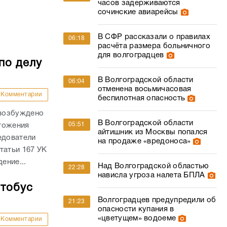
часов задерживаются
сочинские авиарейсы
В СФР рассказали о правилах
06:18
расчёта размера больничного
для волгоградцев
по делу
В Волгоградской области
06:04
отменена восьмичасовая
Комментарии
беспилотная опасность
 возбуждено
В Волгоградской области
05:51
тожения
айтишник из Москвы попался
едователи
на продаже «вредоноса»
татьи 167 УК
ение...
Над Волгоградской областью
22:28
нависла угроза налета БПЛА
втобус
Волгоградцев предупредили об
21:23
опасности купания в
«цветущем» водоеме
Комментарии