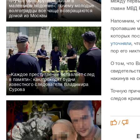
между первы
«Лучше быть крупной рыбой в
маленьком водоеме»: почему молодые
главке МВД 
волгоградцы все чаще возвращаются
домой из Москвы
Напомним, ч
пропавшие м
которых пос
уточняли
, ч
пор его никт
О том, что 
свидетельств
«Каждое преступление оставляет след
накинув на с
в памяти»: как проходят будни
известного следователя Владимира
Сурова
Точную прич
следов крим
/
Е