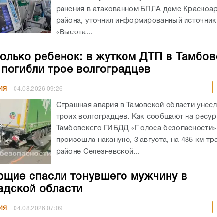
ранения в атакованном БПЛА доме Красноа
района, уточнил информированный источник
«Высота...
олько ребенок: в жутком ДТП в Тамбов
 погибли трое волгоградцев
ИЯ
04.08.2026
09:26
Страшная авария в Тамовской области унес
троих волгоградцев. Как сообщают на ресур
Тамбовского ГИБДД «Полоса безопасности»,
произошла накануне, 3 августа, на 435 км тр
районе Селезневской...
щие спасли тонувшего мужчину в
адской области
ИЯ
04.08.2026
07:09