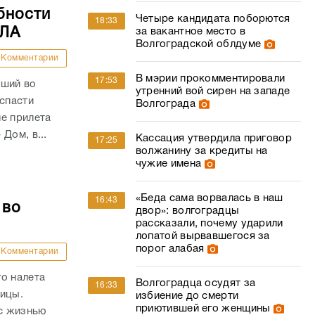
бности
Четыре кандидата поборются
18:33
ПЛА
за вакантное место в
Волгоградской облдуме
Комментарии
В мэрии прокомментировали
17:53
вший во
утренний вой сирен на западе
 спасти
Волгограда
е прилета
Дом, в...
Кассация утвердила приговор
17:25
волжанину за кредиты на
чужие имена
«Беда сама ворвалась в наш
16:43
 во
двор»: волгоградцы
рассказали, почему ударили
лопатой вырвавшегося за
порог алабая
Комментарии
о налета
Волгоградца осудят за
16:33
ницы.
избиение до смерти
приютившей его женщины
с жизнью