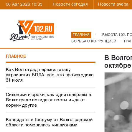
06 Авг 2026 10:35
Новости сегодня
Новости вчера
ГЛАВНАЯ
ВЫСОТА 102. П
БОРЬБА С КОРРУПЦИЕЙ
ТРА
ГЛАВНОЕ
В Волго
октябре
Как Волгоград пережил атаку
украинских БПЛА: все, что происходило
31 июля
Силовики и сроки: как одни генералы в
Волгограде покидают посты и «дают
корни» другие
Кандидаты в Госдуму от Волгоградской
области померились миллионами