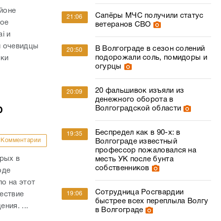
айоне
Сапёры МЧС получили статус
21:06
ное
ветеранов СВО
i и
и очевидцы
В Волгограде в сезон солений
20:50
подорожали соль, помидоры и
вки
огурцы
20 фальшивок изъяли из
20:09
денежного оборота в
ю
Волгоградской области
Беспредел как в 90-х: в
19:35
Комментарии
Волгограде известный
профессор пожаловался на
рых в
месть УК после бунта
собственников
оде
о на этот
Сотрудница Росгвардии
ествие
19:06
быстрее всех переплыла Волгу
ния. ...
в Волгограде