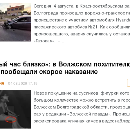
Сегодня, 4 августа, в Краснооктябрьском р
Волгограда произошло дорожно-транспорт
происшествие с участием автомобиля Hyunda
пассажирского автобуса №21. Как сообщил
произошедшего, авария случилась у остано
«Газовая». –...
ый час близко»: в Волжском похитител
 пообещали скорое наказание
ИЯ
04.08.2026
17:19
Новое покушение на сусликов, фигурки кото
большом количестве можно встретить в гор
Волжском Волгоградской области, произошл
раз у редакции «Волжской правды». Происш
зафиксировала уличная камера видеонаблюде