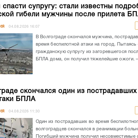
 спасти супругу: стали известны подро
ской гибели мужчины после прилета Б
ИЯ
04.08.2026
16:07
В Волгограде скончался мужчина, пострада
время беспилотной атаки на город. Пытаясь
гражданскую супругу из загоревшегося посл
БПЛА дома, он получил тяжелейшие ожоги. – 
граде скончался один из пострадавших
таки БПЛА
ИЯ
04.08.2026
11:30
Один из пострадавших во время беспилотног
волгоградцев скончался в реанимации боль
Погибший мужчина получил несовместимые 