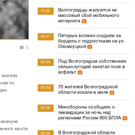
Волгоградцы жалуются на
10:05
массовый сбой мобильного
интернета
Пятерых волжан осудили за
09:37
бордель с подростками на ул.
Оломоуцкой
0
Под Волгоградом собственник
09:29
сельхозугодий закатал поле в
асфальт
а жителя
сии по
70 жителей Волгоградской
09:09
ден
области искали в июле
Минобороны сообщило о
09:06
ликвидации за ночь над
регионами России 605 БПЛА
Накануне
ожного моста
В Волгоградской области
08:39