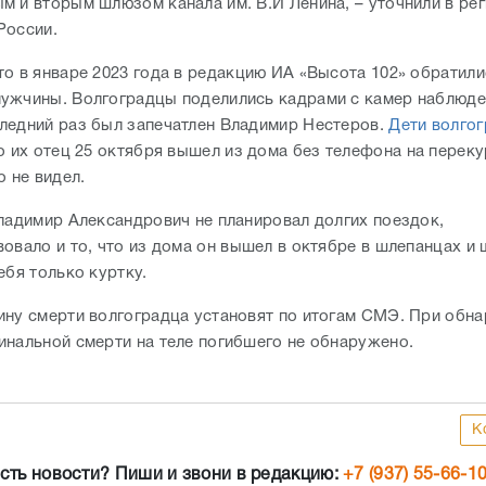
м и вторым шлюзом канала им. В.И Ленина, – уточнили в ре
России.
то в январе 2023 года в редакцию ИА «Высота 102» обратил
ужчины. Волгоградцы поделились кадрами с камер наблюде
ледний раз был запечатлен Владимир Нестеров.
Дети волго
то их отец 25 октября вышел из дома без телефона на перекур
о не видел.
Владимир Александрович не планировал долгих поездок,
овало и то, что из дома он вышел в октябре в шлепанцах и 
ебя только куртку.
ину смерти волгоградца установят по итогам СМЭ. При обн
инальной смерти на теле погибшего не обнаружено.
К
сть новости? Пиши и звони в редакцию:
+7 (937) 55-66-1