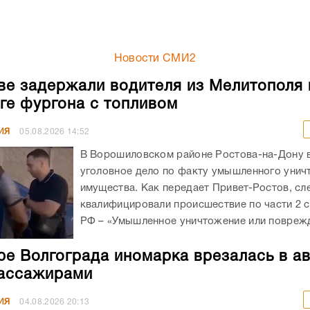
Новости СМИ2
ве задержали водителя из Мелитополя 
ге фургона с топливом
ИЯ
05.08.2026
14:52
В Ворошиловском районе Ростова-на-Дону
уголовное дело по факту умышленного унич
имущества. Как передает Привет-Ростов, сл
квалифицировали происшествие по части 2 с
РФ – «Умышленное уничтожение или поврежд
ре Волгограда иномарка врезалась в а
ассажирами
ИЯ
04.08.2026
20:13