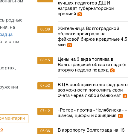
гиональном
лучших педагогов ДШИ
наградят губернаторской
премией
ись родные
ния, на
Жительница Волгоградской
08:38
области проиграла на
градца
фейковой бирже кредитные 4,5
, и с тех
млн
Цены на 3 вида топлива в
08:15
Волгоградской области падают
шортах,
вторую неделю подряд
В ЦБ сообщили волгоградцам о
07:52
аружении
возможности пополнить свои
счета через любой банкомат
«Ротор» против «Челябинска» –
07:12
шансы, цифры и ожидания
омментарии
В аэропорту Волгограда на 13
02
06:36