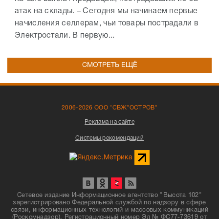
атак на склады. – Сегодня мы начинаем первые
начисления селлерам, чьи товары пострадали в
Электростали. В первую...
СМОТРЕТЬ ЕЩЁ
2006-2026 ООО "СВЖ"ОСТРОВ"
Реклама на сайте
Системы рекомендаций
Сетевое издание Информационное агентство "Высота 102"
зарегистрировано Федеральной службой по надзору в сфере
связи, информационных технологий и массовых коммуникаций
(Роскомнадзор). Регистрационный номер Эл № ФС77-73619 от