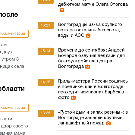
сти
Времени до сентября: Андрей
15:14
и двух
Бочаров озвучил дедлайн для
 утром 8
благоустройства центра
аницах села
Волгограда
Гриль-мастера России сошлись
14:19
в поединке: как в Волгограде
области
проходит чемпионат барбекю –
фото
Комментарии
«Густой дым и запах резины»: в
13:25
Волгограде засняли крупный
ласти.
ландшафтный пожар
 двор своего
иемная мама
«Всё очень достойно»: Андрей
12:57
 молодой
Бочаров оценил качество
благоустройства сквера им.
Говорухина
Андрей Бочаров вывел
12:12
дец