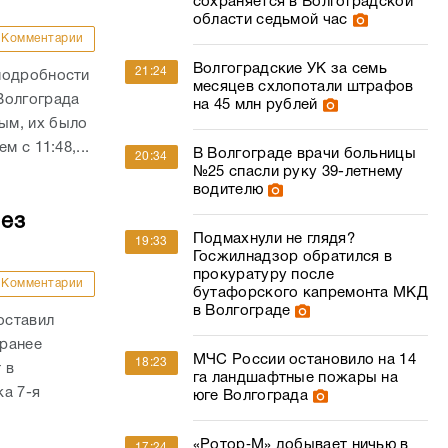
 с 11:48,...
В Волгограде врачи больницы
20:34
№25 спасли руку 39-летнему
водителю
без
Подмахнули не глядя?
19:33
Госжилнадзор обратился в
прокуратуру после
Комментарии
бутафорского капремонта МКД
в Волгограде
оставил
 ранее
МЧС России остановило на 14
18:23
 в
га ландшафтные пожары на
а 7-я
юге Волгограда
«Ротор‑М» добывает ничью в
17:24
дебютном матче Олега Стогова
после
Волгоградцы из-за крупного
16:21
пожара остались без света,
Комментарии
воды и АЗС