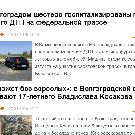
В Камышинском районе Волгоградской обла
произошло массовое ДТП с участием фуры 
легковых автомобилей. Машины столкнулись
августа на участке саратовской трассы в гр
Белогорка. - В...
может без взрослых»: в Волгоградской 
вают 17-летнего Владислава Косакова
ИЯ
07.08.2026
19:22
17-летний юноша пропал в Волгоградской об
Владислав Косаков днем 6 августа вышел во
дома и бесследно исчез. Как рассказала пр
подростка, из-за ментальных особенностей
человек плохо...
ском пруду утонул 20-летний волгогра