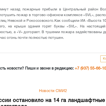
ностью, а «V» догорает.
В тушении пожара задействованы 
йчас огонь почти полностью потушен.
К
сть новости? Пиши и звони в редакцию:
+7 (937) 55-66-1
Новости СМИ2
сии остановило на 14 га ландшафтны
Волгограда
ИЯ
08.08.2026
18:23
Вечером 8 августа МЧС России рассказало 
о бушевавших сегодня в Кировском районе 
ландшафтных пожарах. По уточнённым данн