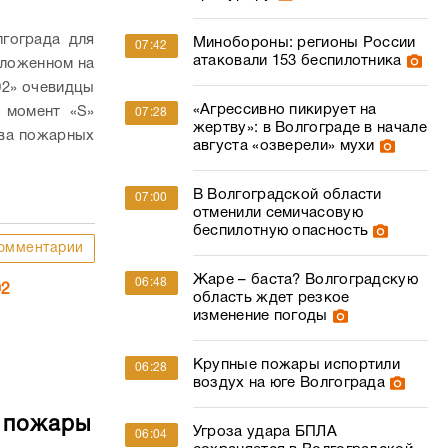
два пожарных
августа «озверели» мухи
В Волгоградской области
07:00
отменили семичасовую
беспилотную опасность
омментарии
Жаре – баста? Волгоградскую
06:48
02
область ждет резкое
изменение погоды
Крупные пожары испортили
06:28
воздух на юге Волгограда
е пожары
Угроза удара БПЛА
06:04
сохраняется в Волгоградской
области седьмой час
Комментарии
Волгоградские УК за семь
21:24
подробности
месяцев схлопотали штрафов
Волгограда
на 45 млн рублей
ым, их было