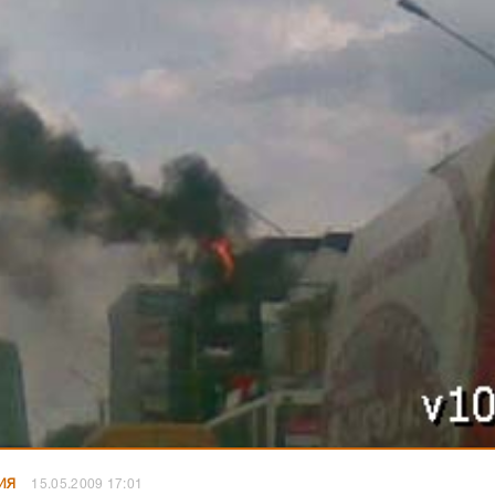
ИЯ
15.05.2009 17:01
минут назад пожарные прибыли в Центральный район Вол
 потушить пожар в торгово-офисном комплексе «SVL», расп
улиц Невской и Рокоссовского.
Как сообщили ИА «Высота 1
его, на крыше здания горят буквы «SVL». На настоящий