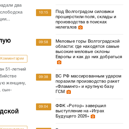
лую
Меловые горы Волгоградской
09:58
области: где находятся самые
высокие меловые склоны
Европы и как до них добраться
Комментарии
н 51-летний
убийстве
ВС РФ массированным ударом
09:38
поразили производство ракет
ую женщину,
«Фламинго» и крупную базу
, сын-
ГСМ
ФФК «Ротор» завершил
09:04
адской
выступление на «Играх
Будущего 2026»
Комментарии
Волгоградцам заморозят
08:33
переводы из-за
ны
подозрительных приложений
на телефоне
Об этом, как
бороны РФ.
е утром 7...