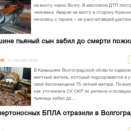
ине пьяный сын забил до смерти пожи
ИЯ
07.08.2026
09:54
В Камышине Волгоградской области задержа
местный житель, который подозревается в 
свой беспомощной 75-летней матери. Пожил
как уточнили в СУ СКР по региону и полиции
пьяница забил до...
мертоносных БПЛА отразили в Волгогр
ИЯ
07.08.2026
08:30
Смертоносные украинские дроны уничтоже
минувшими ночью в Волгоградской области. 
передает ИА «Высота 102», сообщило Мино
По данным ведомства, в течение ночи, а такж