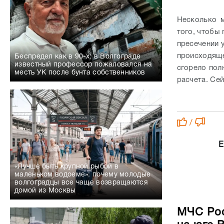
сгорело пол
месть УК после бунта собственников
расчета. Се
/
Е
«Лучше быть крупной рыбой в
маленьком водоеме»: почему молодые
волгоградцы все чаще возвращаются
домой из Москвы
МЧС Рос
на юге 
ПРОИСШЕСТВ
«Каждое преступление оставляет след