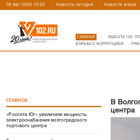
09 Авг 2026 10:02
Новости сегодня
Новости вчера
ГЛАВНАЯ
ВЫСОТА 102. П
БОРЬБА С КОРРУПЦИЕЙ
ТРА
ГЛАВНОЕ
В Волго
центра
«Россети Юг» увеличили мощность
электроснабжения волгоградского
торгового центра
Техника для детской поликлиники – с
заботой о маленьких пациентах
Как Волгоград пережил атаку
украинских БПЛА: все, что происходило
31 июля