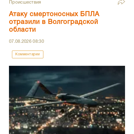
Происшествия
Атаку смертоносных БПЛА
отразили в Волгоградской
области
07.08.2026
08:30
Комментарии