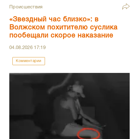
Происшествия
«Звездный час близко»: в
Волжском похитителю суслика
пообещали скорое наказание
04.08.2026
17:19
Комментарии