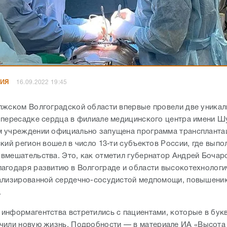
НИЯ
16.09.2022 19:45
лжском Волгоградской области впервые провели две уника
 пересадке сердца в филиале медицинского центра имени Ш
 учреждении официально запущена программа транспланта
кий регион вошел в число 13-ти субъектов России, где выпо
вмешательства. Это, как отметил губернатор Андрей Бочаро
агодаря развитию в Волгограде и области высокотехнологич
ализированной сердечно-сосудистой медпомощи, повышени
.
информагентства встретились с пациентами, которые в бук
чили новую жизнь.
Подробности — в материале ИА «Высота