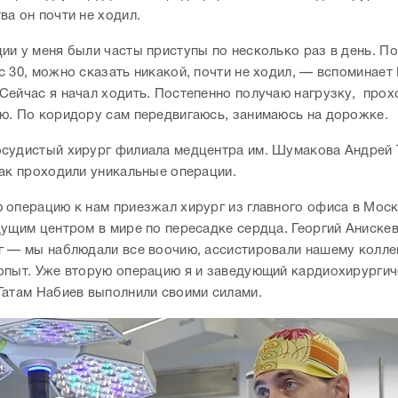
ва он почти не ходил.
ии у меня были часты приступы по несколько раз в день. П
с 30, можно сказать никакой, почти не ходил, — вспоминает
Сейчас я начал ходить. Постепенно получаю нагрузку, про
ю. По коридору сам передвигаюсь, занимаюсь на дорожке.
судистый хирург филиала медцентра им. Шумакова Андрей 
как проходили уникальные операции.
 операцию к нам приезжал хирург из главного офиса в Моск
дущим центром в мире по пересадке сердца. Георгий Аниске
г — мы наблюдали все воочию, ассистировали нашему колле
опыт. Уже вторую операцию я и заведующий кардиохирурги
Гатам Набиев выполнили своими силами.