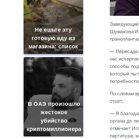
Заведующий 
Не ешьте эту
Шумакова Иг
готовую еду из
транспланта
магазина: список
— Пересадка
нас исчерпа
способы под
который пыт
потребности
По словам в
стоит.
В ОАЭ произошло
жестокое
— Я благодар
убийство
органа до пе
криптомиллионера
отмечает Иг
партитура, 