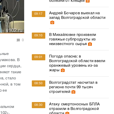
болезни от клещей
Андрей Бочаров выехал на
09:17
запад Волгоградской области
В Михайловке произвели
09:10
говяжьи субпродукты из
0
неизвестного сырья
льные
Погода опасна: в
09:01
умакова. В
Волгоградской области ввели
оранжевый уровень из-за
ции сердца,
жары
лняют такие
в, стало
Волгоградстат насчитал в
08:50
ной, в том
регионе почти 99 тысяч
ю ее
строителей
Атаку смертоносных БПЛА
08:30
вальном
отразили в Волгоградской
 102».
области