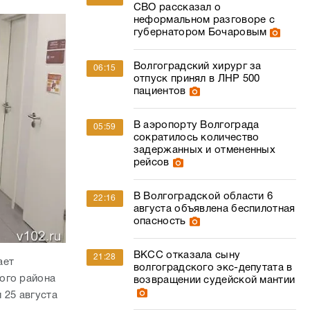
СВО рассказал о
неформальном разговоре с
губернатором Бочаровым
Волгоградский хирург за
06:15
отпуск принял в ЛНР 500
пациентов
В аэропорту Волгограда
05:59
сократилось количество
задержанных и отмененных
рейсов
В Волгоградской области 6
22:16
августа объявлена беспилотная
опасность
ВКСС отказала сыну
21:28
ает
волгоградского экс-депутата в
ого района
возвращении судейской мантии
 25 августа