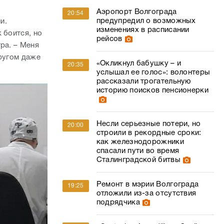
Аэропорт Волгограда
20:54
предупредил о возможных
и.
изменениях в расписании
 боится, но
рейсов
ра. – Меня
другом даже
«Окликнул бабушку – и
20:35
услышал ее голос»: волонтеры
рассказали трогательную
историю поисков пенсионерки
Несли серьезные потери, но
20:00
строили в рекордные сроки:
как железнодорожники
спасали пути во время
Сталинградской битвы
Ремонт в мэрии Волгограда
19:25
отложили из-за отсутствия
подрядчика