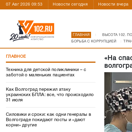
07 Авг 2026 09:53
Новости сегодня
Новости вчера
ГЛАВНАЯ
ВЫСОТА 102. П
БОРЬБА С КОРРУПЦИЕЙ
ТРА
ГЛАВНОЕ
«На спа
волгогр
Техника для детской поликлиники – с
заботой о маленьких пациентах
Как Волгоград пережил атаку
украинских БПЛА: все, что происходило
31 июля
Силовики и сроки: как одни генералы в
Волгограде покидают посты и «дают
корни» другие