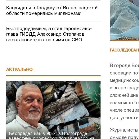
Кандидаты в Госдуму от Волгоградской
области померились миллионами
Был подсудимым, а стал героем: экс-
глава ГИБДД Александр Степанов
восстановил честное имя на СВО
РАССЛЕДОВА
В городе Во
АКТУАЛЬНО
операции по
медицинском
а волгоградс
сложнейшие 
возможно бл
числе специ
доступности
Журналисты 
Беспредел как в 90-х: в Волгограде
смысле полу
известный профессор пожаловался на