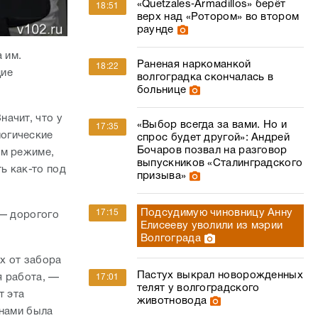
«Quetzales‑Armadillos» берёт
18:51
верх над «Ротором» во втором
раунде
 им.
Раненая наркоманкой
18:22
щие
волгоградка скончалась в
больнице
ачит, что у
«Выбор всегда за вами. Но и
17:35
огические
спрос будет другой»: Андрей
Бочаров позвал на разговор
ом режиме,
выпускников «Сталинградского
ь как-то под
призыва»
Подсудимую чиновницу Анну
17:15
 — дорогого
Елисееву уволили из мэрии
Волгограда
ах от забора
Пастух выкрал новорожденных
я работа, —
17:01
телят у волгоградского
т эта
животновода
 нами была