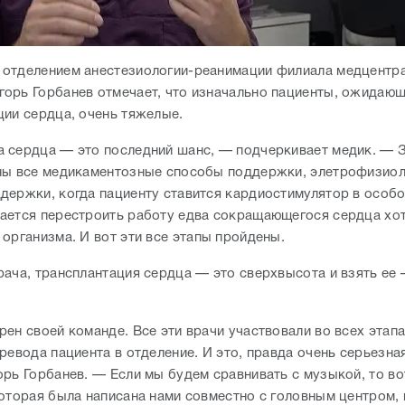
отделением анестезиологии-реанимации филиала медцентра
орь Горбанев отмечает, что изначально пациенты, ожидаю
ции сердца, очень тяжелые.
 сердца — это последний шанс, — подчеркивает медик. — Зн
ны все медикаментозные способы поддержки, элетрофизиол
держки, когда пациенту ставится кардиостимулятор в особ
ается перестроить работу едва сокращающегося сердца хот
 организма. И вот эти все этапы пройдены.
рача, трансплантация сердца — это сверхвысота и взять ее
ен своей команде. Все эти врачи участвовали во всех этап
ревода пациента в отделение. И это, правда очень серьезна
орь Горбанев. — Если мы будем сравнивать с музыкой, то во
которая была написана нами совместно с головным центром,