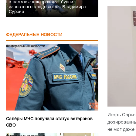
в памяти»: как проходят будни
известного следователя Владимира
Сурова
ФЕДЕРАЛЬНЫЕ НОВОСТИ
Федеральные новости
Игорь Сарыч
Сапёры МЧС получили статус ветеранов
дозированны
СВО
не мог даже
Федеральные новости