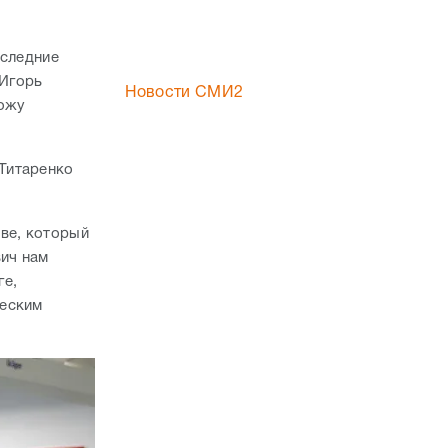
оследние
 Игорь
Новости СМИ2
хожу
Титаренко
ве, который
вич нам
ге,
ческим