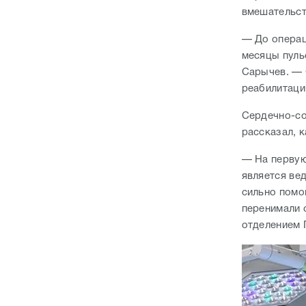
вмешательст
— До операц
месяцы пуль
Сарычев. — 
реабилитаци
Сердечно-со
рассказал, 
— На первую
является ве
сильно помо
перенимали 
отделением 