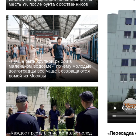
месть УК после бунта собственников
«Лучше быть крупной рыбой в
маленьком водоеме»: почему молодые
волгоградцы все чаще возвращаются
домой из Москвы
«Пересадка 
«Каждое преступление оставляет след