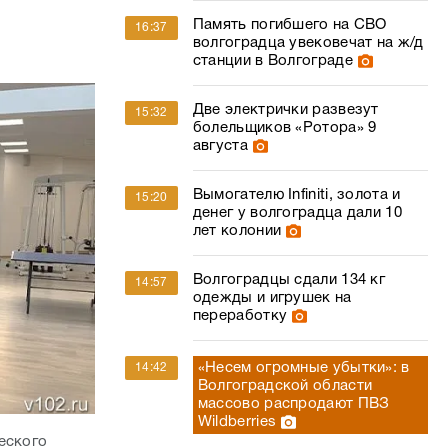
Память погибшего на СВО
16:37
волгоградца увековечат на ж/д
станции в Волгограде
Две электрички развезут
15:32
болельщиков «Ротора» 9
августа
Вымогателю Infiniti, золота и
15:20
денег у волгоградца дали 10
лет колонии
Волгоградцы сдали 134 кг
14:57
одежды и игрушек на
переработку
«Несем огромные убытки»: в
14:42
Волгоградской области
массово распродают ПВЗ
Wildberries
еского