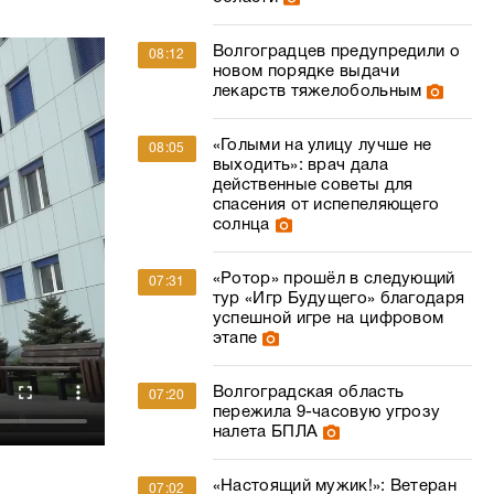
Волгоградцев предупредили о
08:12
новом порядке выдачи
лекарств тяжелобольным
«Голыми на улицу лучше не
08:05
выходить»: врач дала
действенные советы для
спасения от испепеляющего
солнца
«Ротор» прошёл в следующий
07:31
тур «Игр Будущего» благодаря
успешной игре на цифровом
этапе
Волгоградская область
07:20
пережила 9-часовую угрозу
налета БПЛА
«Настоящий мужик!»: Ветеран
07:02