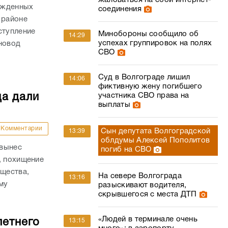
жаловаться на сбой интернет-
ожденных
соединения
 районе
ступление
Минобороны сообщило об
14:29
успехах группировок на полях
новод
СВО
Суд в Волгограде лишил
14:06
фиктивную жену погибшего
ца дали
участника СВО права на
выплаты
Комментарии
Сын депутата Волгоградской
13:39
облдумы Алексей Пополитов
 вынес
погиб на СВО
, похищение
ущества,
На севере Волгограда
13:16
му
разыскивают водителя,
скрывшегося с места ДТП
.
«Людей в терминале очень
летнего
13:15