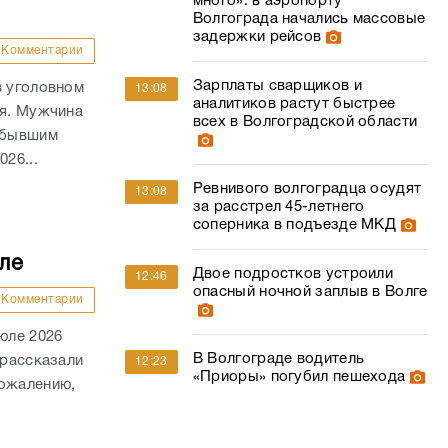
много»: в аэропорту
Волгограда начались массовые
задержки рейсов
Комментарии
Зарплаты сварщиков и
в уголовном
13:08
аналитиков растут быстрее
ля. Мужчина
всех в Волгоградской области
а бывшим
26...
Ревнивого волгоградца осудят
13:08
за расстрел 45-летнего
соперника в подъезде МКД
ле
Двое подростков устроили
12:46
опасный ночной заплыв в Волге
Комментарии
юле 2026
В Волгограде водитель
 рассказали
12:23
«Приоры» погубил пешехода
сожалению,