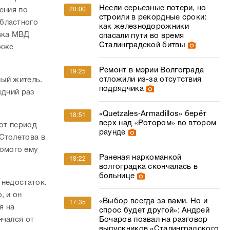
Несли серьезные потери, но
ения по
20:00
строили в рекордные сроки:
областного
как железнодорожники
авка МВД
спасали пути во время
Сталинградской битвы
акже
Ремонт в мэрии Волгограда
19:25
отложили из-за отсутствия
ный житель.
подрядчика
едний раз
«Quetzales‑Armadillos» берёт
18:51
верх над «Ротором» во втором
тот период
раунде
Столетова в
комого ему
Раненая наркоманкой
18:22
волгоградка скончалась в
больнице
 недостаток.
, и он
«Выбор всегда за вами. Но и
17:35
я на
спрос будет другой»: Андрей
нчался от
Бочаров позвал на разговор
выпускников «Сталинградского