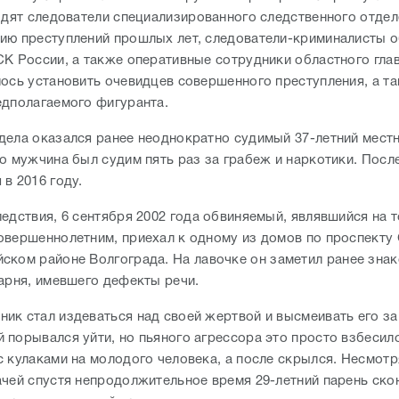
ходят следователи специализированного следственного отдел
ию преступлений прошлых лет, следователи-криминалисты 
СК России, а также оперативные сотрудники областного гл
лось установить очевидцев совершенного преступления, а т
едполагаемого фигуранта.
дела оказался ранее неоднократно судимый 37-летний мест
то мужчина был судим пять раз за грабеж и наркотики. Посл
 в 2016 году.
ледствия, 6 сентября 2002 года обвиняемый, являвшийся на 
овершеннолетним, приехал к одному из домов по проспекту 
ском районе Волгограда.
На лавочке он заметил ранее зна
парня, имевшего дефекты речи.
ик стал издеваться над своей жертвой и высмеивать его за
 порывался уйти, но пьяного агрессора это просто взбесило
с кулаками на молодого человека, а после скрылся.
Несмотр
ачей спустя непродолжительное время 29-летний парень ско