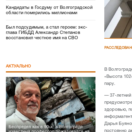
Кандидаты в Госдуму от Волгоградской
области померились миллионами
Был подсудимым, а стал героем: экс-
глава ГИБДД Александр Степанов
восстановил честное имя на СВО
РАССЛЕДОВА
АКТУАЛЬНО
В Волгоград
«Высота 102
пару.
— 37-летний
предусмотре
здоровью, п
информагент
Дарья Буяно
Беспредел как в 90-х: в Волгограде
постоянно д
известный профессор пожаловался на