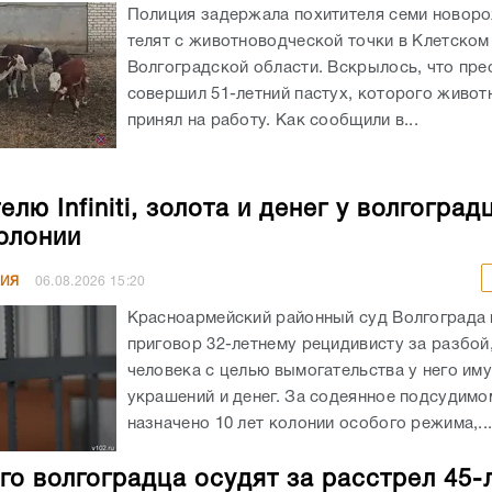
Полиция задержала похитителя семи новор
телят с животноводческой точки в Клетском
Волгоградской области. Вскрылось, что пре
совершил 51-летний пастух, которого живот
принял на работу. Как сообщили в...
лю Infiniti, золота и денег у волгоград
колонии
НИЯ
06.08.2026
15:20
Красноармейский районный суд Волгограда
приговор 32-летнему рецидивисту за разбой
человека с целью вымогательства у него им
украшений и денег. За содеянное подсудимо
назначено 10 лет колонии особого режима,..
го волгоградца осудят за расстрел 45-