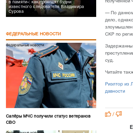
полученной 
в памяти»: как проходят будни
известного следователя Владимира
Сурова
— По данном
дело, однак
злоумышленн
СКР по реги
ФЕДЕРАЛЬНЫЕ НОВОСТИ
Федеральные новости
Задержанный
преступлени
суд.
Читайте так
Риэлтор из 
давности
/
Сапёры МЧС получили статус ветеранов
СВО
Е
Федеральные новости