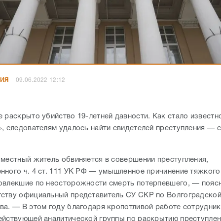
НИЯ
09.06.2022 12:12
е раскрыто убийство 19-летней давности. Как стало известн
», следователям удалось найти свидетелей преступления
—
с
 местный житель обвиняется в совершении преступления,
нного ч. 4 ст. 111 УК РФ — умышленное причинение тяжкого
овлекшие по неосторожности смерть потерпевшего, — пояс
ству официальный представитель СУ СКР по Волгоградской
ва. — В этом году благодаря кропотливой работе сотрудни
ействующей аналитической группы по раскрытию преступле