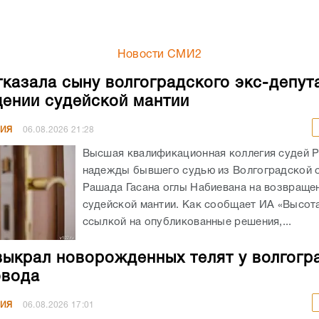
Новости СМИ2
казала сыну волгоградского экс-депут
ении судейской мантии
НИЯ
06.08.2026
21:28
Высшая квалификационная коллегия судей 
надежды бывшего судью из Волгоградской 
Рашада Гасана оглы Набиевана на возвраще
судейской мантии. Как сообщает ИА «Высота
ссылкой на опубликованные решения,...
выкрал новорожденных телят у волгогр
овода
НИЯ
06.08.2026
17:01