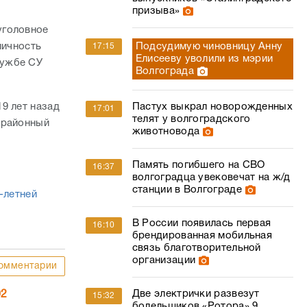
призыва»
уголовное
личность
Подсудимую чиновницу Анну
17:15
Елисееву уволили из мэрии
лужбе СУ
Волгограда
9 лет назад
Пастух выкрал новорожденных
17:01
телят у волгоградского
 районный
животновода
Память погибшего на СВО
16:37
волгоградца увековечат на ж/д
станции в Волгограде
-летней
В России появилась первая
16:10
брендированная мобильная
связь благотворительной
организации
омментарии
Две электрички развезут
02
15:32
болельщиков «Ротора» 9