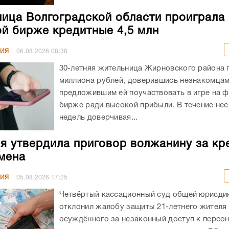
ица Волгоградской области проиграла 
й бирже кредитные 4,5 млн
НИЯ
06.08.2026
08:38
30-летняя жительница Жирновского района 
миллиона рублей, доверившись незнакомцам
предложившим ей поучаствовать в игре на 
бирже ради высокой прибыли. В течение не
недель доверчивая...
я утвердила приговор волжанину за кр
мена
НИЯ
05.08.2026
17:25
Четвёртый кассационный суд общей юрисди
отклонил жалобу защиты 21-летнего жителя
осуждённого за незаконный доступ к персо