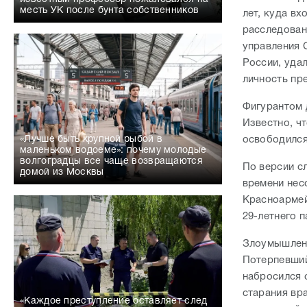
месть УК после бунта собственников
лет, куда в
расследован
управления 
России, уда
личность пр
Фигурантом 
Известно, ч
освободился
«Лучше быть крупной рыбой в
маленьком водоеме»: почему молодые
волгоградцы все чаще возвращаются
По версии с
домой из Москвы
времени нес
Красноармей
29-летнего 
Злоумышленн
Потерпевший
набросился 
старания вр
«Каждое преступление оставляет след