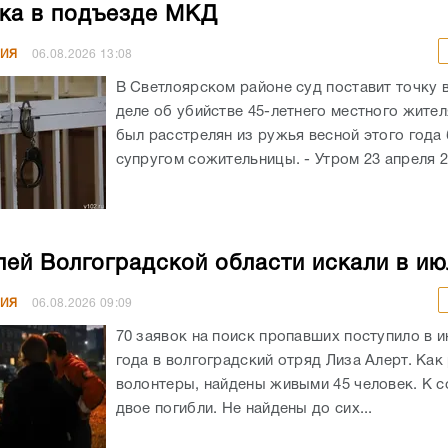
ка в подъезде МКД
НИЯ
06.08.2026
13:08
В Светлоярском районе суд поставит точку 
деле об убийстве 45-летнего местного жите
был расстрелян из ружья весной этого год
супругом сожительницы. - Утром 23 апреля 20
лей Волгоградской области искали в ию
НИЯ
06.08.2026
09:09
70 заявок на поиск пропавших поступило в и
года в волгоградский отряд Лиза Алерт. Как
волонтеры, найдены живыми 45 человек. К 
двое погибли. Не найдены до сих...