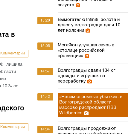
августа
Вымогателю Infiniti, золота и
15:20
денег у волгоградца дали 10
лет колонии
ата в
МегаФон улучшил связь в
15:05
«столице российской
Комментарии
провинции»
РФ лишила
Волгоградцы сдали 134 кг
области
14:57
одежды и игрушек на
ние
переработку
 102» со
«Несем огромные убытки»: в
14:42
Волгоградской области
адского
массово распродают ПВЗ
Wildberries
Комментарии
Волгоградцы продолжают
14:34