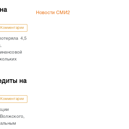
на
Новости СМИ2
Комментарии
потеряла 4,5
,
финансовой
скольких
едиты на
Комментарии
кции
 Волжского,
нальным