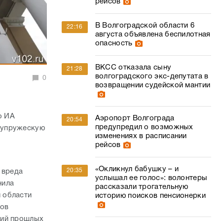
рейсов
В Волгоградской области 6
22:16
августа объявлена беспилотная
опасность
ВКСС отказала сыну
21:28
волгоградского экс-депутата в
0
возвращении судейской мантии
о ИА
Аэропорт Волгограда
20:54
предупредил о возможных
упружескую
изменениях в расписании
рейсов
«Окликнул бабушку – и
20:35
 вреда
услышал ее голос»: волонтеры
нила
рассказали трогательную
 области
историю поисков пенсионерки
ков
ний прошлых