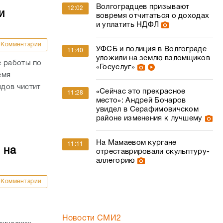
Волгоградцев призывают
12:02
и
вовремя отчитаться о доходах
и уплатить НДФЛ
Комментарии
УФСБ и полиция в Волгограде
11:40
уложили на землю взломщиков
е работы по
«Госуслуг»
емя
дов чистит
«Сейчас это прекрасное
11:28
место»: Андрей Бочаров
увидел в Серафимовичском
районе изменения к лучшему
На Мамаевом кургане
11:11
 на
отреставрировали скульптуру-
аллегорию
Комментарии
Новости СМИ2