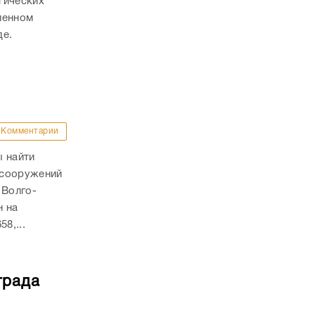
гических
ленном
де.
Комментарии
ы найти
 сооружений
 Волго-
н на
8,...
града