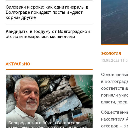
Силовики и сроки: как одни генералы в
Волгограде покидают посты и «дают
корни» другие
Кандидаты в Госдуму от Волгоградской
области померились миллионами
ЭКОЛОГИЯ
13.05.2022 1
АКТУАЛЬНО
Обновленный
в Волгоград
соответстви
приняли уча
власти, пре
Общественны
накопителя 
Беспредел как в 90-х: в Волгограде
отходов – в
известный профессор пожаловался на