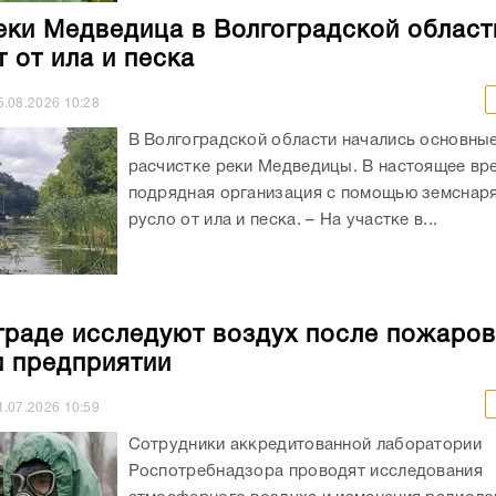
еки Медведица в Волгоградской област
 от ила и песка
5.08.2026
10:28
В Волгоградской области начались основны
расчистке реки Медведицы. В настоящее вр
подрядная организация с помощью земснаря
русло от ила и песка. – На участке в...
граде исследуют воздух после пожаров
и предприятии
1.07.2026
10:59
Сотрудники аккредитованной лаборатории
Роспотребнадзора проводят исследования