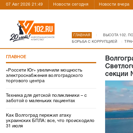
07 Авг 2026 21:49
Новости сегодня
Новости вчера
ГЛАВНАЯ
ВЫСОТА 102. П
БОРЬБА С КОРРУПЦИЕЙ
ТРА
ГЛАВНОЕ
Волгогр
Светлог
«Россети Юг» увеличили мощность
секции 
электроснабжения волгоградского
торгового центра
Техника для детской поликлиники – с
заботой о маленьких пациентах
Как Волгоград пережил атаку
украинских БПЛА: все, что происходило
31 июля