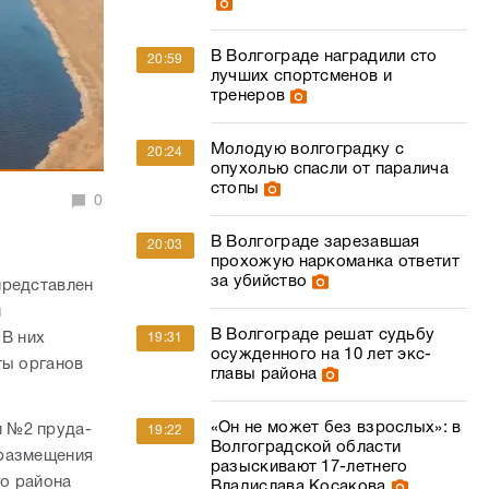
В Волгограде наградили сто
20:59
лучших спортсменов и
тренеров
Молодую волгоградку с
20:24
опухолью спасли от паралича
стопы
0
В Волгограде зарезавшая
20:03
прохожую наркоманка ответит
за убийство
представлен
м
В Волгограде решат судьбу
 В них
19:31
осужденного на 10 лет экс-
ты органов
главы района
«Он не может без взрослых»: в
и №2 пруда-
19:22
Волгоградской области
 размещения
разыскивают 17-летнего
о района
Владислава Косакова