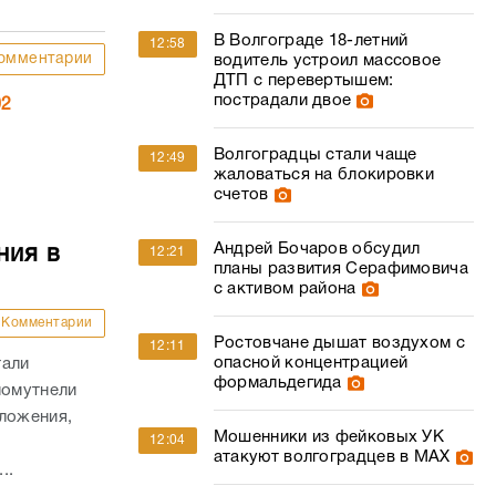
В Волгограде 18-летний
12:58
омментарии
водитель устроил массовое
ДТП с перевертышем:
пострадали двое
02
Волгоградцы стали чаще
12:49
жаловаться на блокировки
счетов
Андрей Бочаров обсудил
ния в
12:21
планы развития Серафимовича
с активом района
Комментарии
Ростовчане дышат воздухом с
12:11
опасной концентрацией
тали
формальдегида
помутнели
зложения,
Мошенники из фейковых УК
12:04
атакуют волгоградцев в МАХ
..