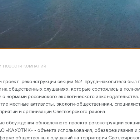
1:51 НОВОСТИ КОМПАНИЙ
 проект реконструкции секции №2 пруда-накопителя был 
е на общественных слушаниях, которые состоялись в полно
и с нормами российского экологического законодательства.
стие местные активисты, экологи-общественники, специалис
дприятий и организаций Светлоярского района.
е обсуждения обновленного проекта реконструкции секци
АО «КАУСТИК» - объекта использования, обезвреживания и
 форме общественных слушаний на территории Светлоярског