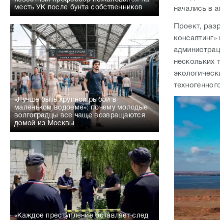
месть УК после бунта собственников
начались в а
Проект, раз
консалтинг»
администрац
нескольких 
экологическ
техногенног
«Лучше быть крупной рыбой в
маленьком водоеме»: почему молодые
волгоградцы все чаще возвращаются
домой из Москвы
«Каждое преступление оставляет след