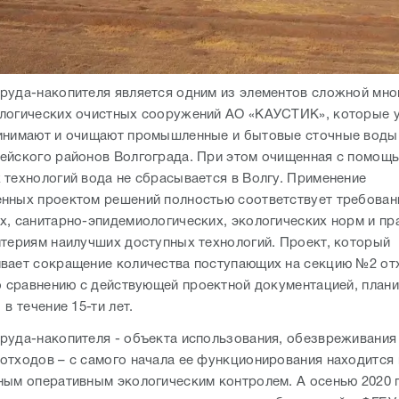
руда-накопителя является одним из элементов сложной мн
логических очистных сооружений АО «КАУСТИК», которые 
инимают и очищают промышленные и бытовые сточные воды
ейского районов Волгограда. При этом очищенная с помощ
 технологий вода не сбрасывается в Волгу. Применение
нных проектом решений полностью соответствует требован
х, санитарно-эпидемиологических, экологических норм и пр
итериям наилучших доступных технологий. Проект, который
вает сокращение количества поступающих на секцию №2 от
по сравнению с действующей проектной документацией, план
в течение 15-ти лет.
руда-накопителя - объекта использования, обезвреживания
отходов – с самого начала ее функционирования находится
ным оперативным экологическим контролем. А осенью 2020 