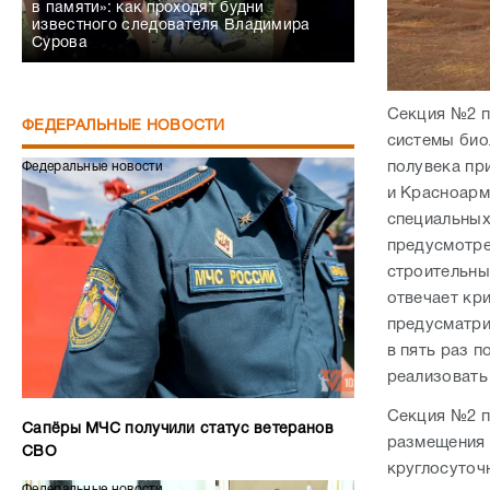
в памяти»: как проходят будни
известного следователя Владимира
Сурова
Секция №2 п
ФЕДЕРАЛЬНЫЕ НОВОСТИ
системы био
полувека пр
Федеральные новости
и Красноарм
специальных
предусмотре
строительны
отвечает кр
предусматри
в пять раз 
реализовать 
Секция №2 п
Сапёры МЧС получили статус ветеранов
размещения 
СВО
круглосуточ
Федеральные новости