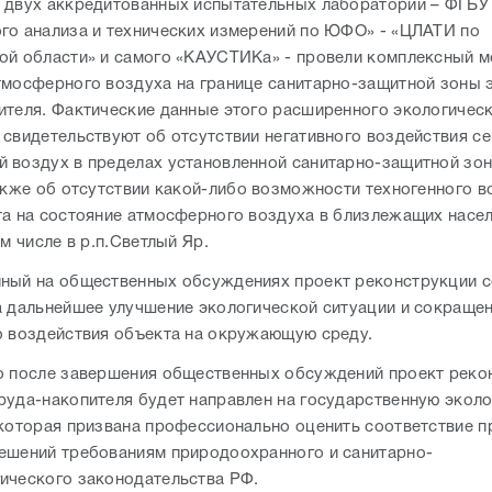
 двух аккредитованных испытательных лабораторий – ФГБУ
го анализа и технических измерений по ЮФО» - «ЦЛАТИ по
ой области» и самого «КАУСТИКа» - провели комплексный м
тмосферного воздуха на границе санитарно-защитной зоны 
ителя. Фактические данные этого расширенного экологичес
 свидетельствуют об отсутствии негативного воздействия с
 воздух в пределах установленной санитарно-защитной зон
также об отсутствии какой-либо возможности техногенного в
та на состояние атмосферного воздуха в близлежащих насе
ом числе в р.п.Светлый Яр.
ный на общественных обсуждениях проект реконструкции 
а дальнейшее улучшение экологической ситуации и сокраще
о воздействия объекта на окружающую среду.
о после завершения общественных обсуждений проект реко
руда-накопителя будет направлен на государственную экол
 которая призвана профессионально оценить соответствие 
ешений требованиям природоохранного и санитарно-
ического законодательства РФ.