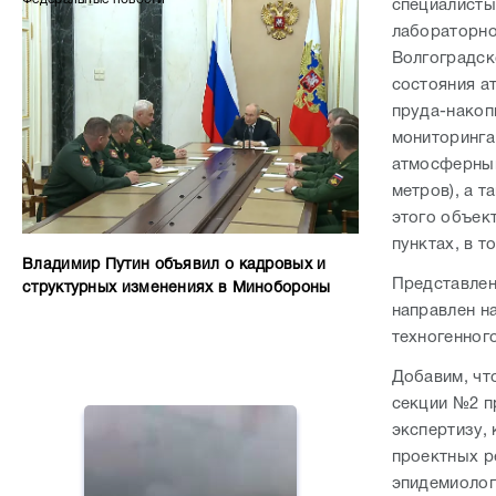
специалисты
лабораторно
Волгоградск
состояния а
пруда-накоп
мониторинга
атмосферный
метров), а 
этого объек
пунктах, в т
Владимир Путин объявил о кадровых и
Представлен
структурных изменениях в Минобороны
направлен н
техногенног
Добавим, чт
секции №2 п
экспертизу,
проектных р
эпидемиолог