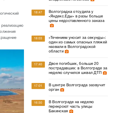
Волгоградка отсудила у
18:47
огический
«Яндекс.Еды» в разы больше
цены недоставленного заказа
т реализацию
должения
«Течением уносит за секунды»:
кращение
18:03
один из самых опасных пляжей
назвали в Волгоградской
области
Двое погибших, больше 20
17:40
пострадавших: в Волгограде за
неделю случился шквал ДТП
В центре Волгограда зазвучит
17:01
орган
В Волгограде на неделю
16:50
перекроют часть улицы
Бакинская