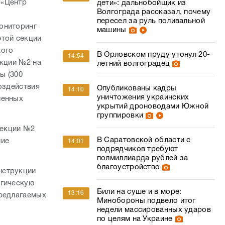
 «Центр
дети»: дальнобойщик из
Волгограда рассказал, почему
пересел за руль поливальной
ониторинг
машины
этой секции
кого
В Орловском пруду утонул 20-
14:54
екции №2 на
летний волгоградец
ы (300
оздействия
Опубликованы кадры
14:10
уничтожения украинских
ленных
укрытий дроноводами Южной
группировки
секции №2
В Саратовской области с
ние
14:01
подрядчиков требуют
полмиллиарда рублей за
благоустройство
нструкции
огическую
Били на суше и в море:
13:16
предлагаемых
Минобороны подвело итог
недели массированных ударов
по целям на Украине