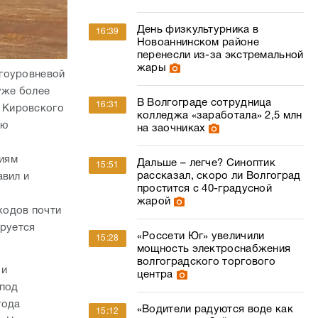
День физкультурника в
16:39
Новоаннинском районе
перенесли из-за экстремальной
жары
огоуровневой
уже более
В Волгограде сотрудница
16:31
 Кировского
колледжа «заработала» 2,5 млн
ью
на заочниках
иям
Дальше – легче? Синоптик
15:51
рассказал, скоро ли Волгоград
авил и
простится с 40-градусной
жарой
ходов почти
ируется
«Россети Юг» увеличили
15:28
мощность электроснабжения
волгоградского торгового
 и
центра
 под
года
«Водители радуются воде как
15:12