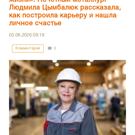
жизни»: Почетный металлург
Людмила Цымбалюк рассказала,
как построила карьеру и нашла
личное счастье
03.08.2026
09:18
Комментарии
0