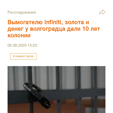
Расследования
Вымогателю Infiniti, золота и
денег у волгоградца дали 10 лет
колонии
06.08.2026
15:20
Комментарии