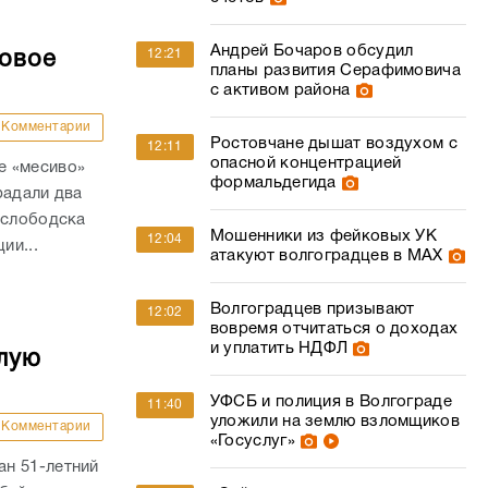
Андрей Бочаров обсудил
12:21
совое
планы развития Серафимовича
с активом района
Комментарии
Ростовчане дышат воздухом с
12:11
опасной концентрацией
е «месиво»
формальдегида
радали два
ослободска
Мошенники из фейковых УК
12:04
ии...
атакуют волгоградцев в МАХ
Волгоградцев призывают
12:02
вовремя отчитаться о доходах
и уплатить НДФЛ
лую
УФСБ и полиция в Волгограде
11:40
уложили на землю взломщиков
Комментарии
«Госуслуг»
н 51-летний