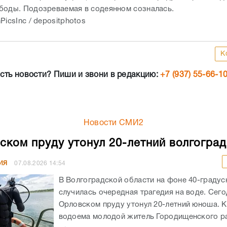
боды. Подозреваемая в содеянном созналась.
PicsInc / depositphotos
К
сть новости? Пиши и звони в редакцию:
+7 (937) 55-66-1
Новости СМИ2
ском пруду утонул 20-летний волгогра
ИЯ
07.08.2026
14:54
В Волгоградской области на фоне 40-граду
случилась очередная трагедия на воде. Сего
Орловском пруду утонул 20-летний юноша. К
водоема молодой житель Городищенского р