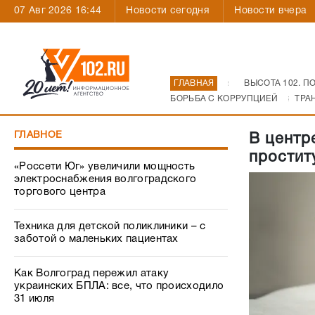
07 Авг 2026 16:44
Новости сегодня
Новости вчера
ГЛАВНАЯ
ВЫСОТА 102. П
БОРЬБА С КОРРУПЦИЕЙ
ТРА
ГЛАВНОЕ
В центр
простит
«Россети Юг» увеличили мощность
электроснабжения волгоградского
торгового центра
Техника для детской поликлиники – с
заботой о маленьких пациентах
Как Волгоград пережил атаку
украинских БПЛА: все, что происходило
31 июля