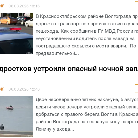
ИЯ
06.08.2026
13:16
В Краснооктябрьском районе Волгограда п
дорожно-транспортное происшествие с уча
пешехода. Как сообщили в ГУ МВД России по
неустановленный водитель после наезда на
пострадавшего скрылся с места аварии. По
предварительной...
дростков устроили опасный ночной зап
ИЯ
06.08.2026
12:46
Двое несовершеннолетних накануне, 5 авгус
девяти часов вечера устроили опасный запл
добраться с правого берега Волги в Красн
районе Волгограда на песчаную косу напрот
Ленину у входа...