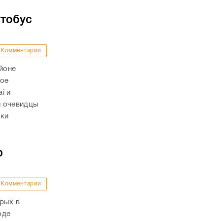
втобус
Комментарии
айоне
ное
i и
и очевидцы
вки
ю
Комментарии
рых в
оде