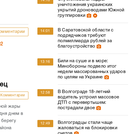
14:10
уничтожения украинских
укрытий дроноводами Южной
группировки
В Саратовской области с
14:01
омментарии
подрядчиков требуют
полмиллиарда рублей за
02
благоустройство
Били на суше и в море:
13:16
Минобороны подвело итог
недели массированных ударов
по целям на Украине
дец
В Волгограде 18-летний
12:58
Комментарии
водитель устроил массовое
ДТП с перевертышем:
сной жары
пострадали двое
дня днем в
 берегу
Волгоградцы стали чаще
12:49
айона
жаловаться на блокировки
счетов