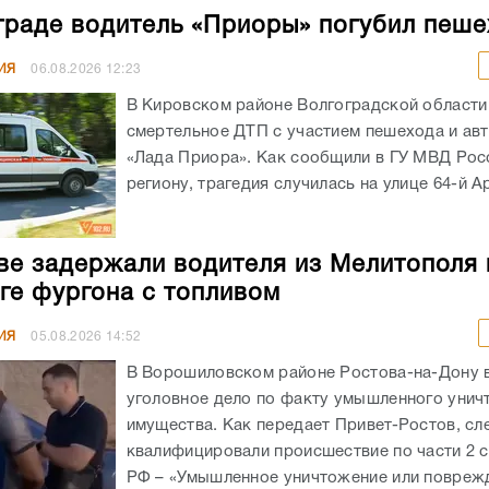
граде водитель «Приоры» погубил пеш
ИЯ
06.08.2026
12:23
В Кировском районе Волгоградской област
смертельное ДТП с участием пешехода и ав
«Лада Приора». Как сообщили в ГУ МВД Рос
региону, трагедия случилась на улице 64-й А
ве задержали водителя из Мелитополя 
ге фургона с топливом
ИЯ
05.08.2026
14:52
В Ворошиловском районе Ростова-на-Дону
уголовное дело по факту умышленного унич
имущества. Как передает Привет-Ростов, сл
квалифицировали происшествие по части 2 с
РФ – «Умышленное уничтожение или поврежд