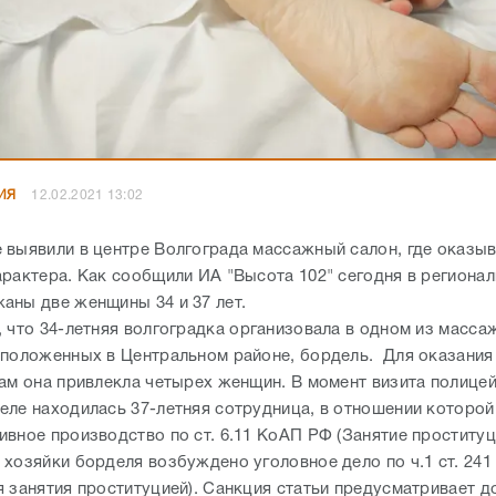
ИЯ
12.02.2021 13:02
 выявили в центре Волгограда массажный салон, где оказыв
арактера. Как сообщили ИА "Высота 102" сегодня в регионал
аны две женщины 34 и 37 лет.
, что 34-летняя волгоградка организовала в одном из масс
сположенных в Центральном районе, бордель. Для оказания
там она привлекла четырех женщин. В момент визита полицей
еле находилась 37-летняя сотрудница, в отношении которо
ивное производство по ст. 6.11 КоАП РФ (Занятие проституц
 хозяйки борделя возбуждено уголовное дело по ч.1 ст. 241
 занятия проституцией). Санкция статьи предусматривает до