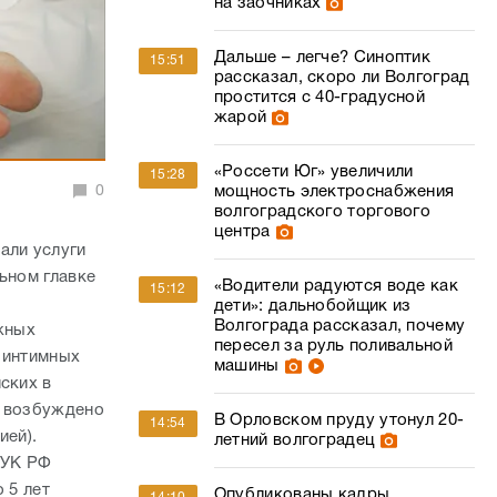
на заочниках
Дальше – легче? Синоптик
15:51
рассказал, скоро ли Волгоград
простится с 40-градусной
жарой
«Россети Юг» увеличили
15:28
0
мощность электроснабжения
волгоградского торгового
центра
али услуги
ьном главке
«Водители радуются воде как
15:12
дети»: дальнобойщик из
Волгограда рассказал, почему
ажных
пересел за руль поливальной
 интимных
машины
ских в
й возбуждено
В Орловском пруду утонул 20-
14:54
ией).
летний волгоградец
 УК РФ
 5 лет
Опубликованы кадры