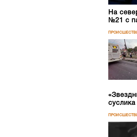
На севе
№21 с п
ПРОИСШЕСТВ
«Звездн
суслика
ПРОИСШЕСТВ