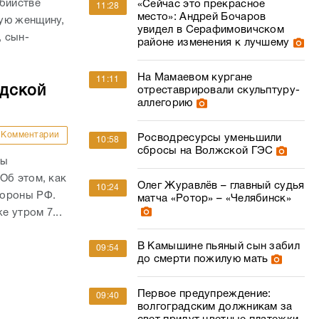
убийстве
«Сейчас это прекрасное
11:28
место»: Андрей Бочаров
ую женщину,
увидел в Серафимовичском
, сын-
районе изменения к лучшему
На Мамаевом кургане
11:11
адской
отреставрировали скульптуру-
аллегорию
Комментарии
Росводресурсы уменьшили
10:58
сбросы на Волжской ГЭС
ны
Об этом, как
Олег Журавлёв – главный судья
10:24
бороны РФ.
матча «Ротор» – «Челябинск»
е утром 7...
В Камышине пьяный сын забил
09:54
до смерти пожилую мать
Первое предупреждение:
09:40
волгоградским должникам за