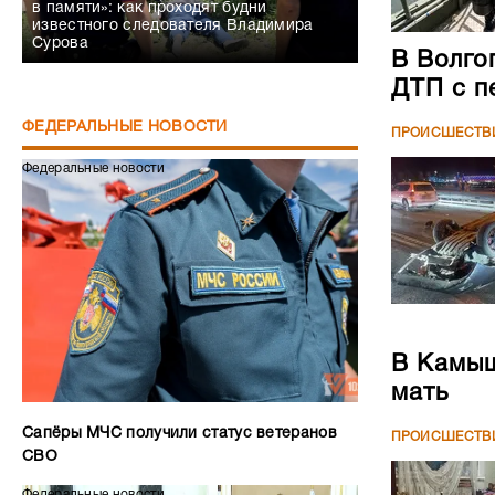
в памяти»: как проходят будни
известного следователя Владимира
Сурова
В Волго
ДТП с п
ФЕДЕРАЛЬНЫЕ НОВОСТИ
ПРОИСШЕСТВ
Федеральные новости
В Камыш
мать
Сапёры МЧС получили статус ветеранов
ПРОИСШЕСТВ
СВО
Федеральные новости