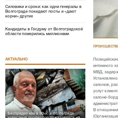
Силовики и сроки: как одни генералы в
Волгограде покидают посты и «дают
корни» другие
Кандидаты в Госдуму от Волгоградской
области померились миллионами
ПРОИСШЕСТВ
Полицейские
АКТУАЛЬНО
интимного х
МВД, задерж
Установлено
салонов, ра
услуг клиен
салоне-борд
администрат
В отношении
Беспредел как в 90-х: в Волгограде
(Организация
известный профессор пожаловался на