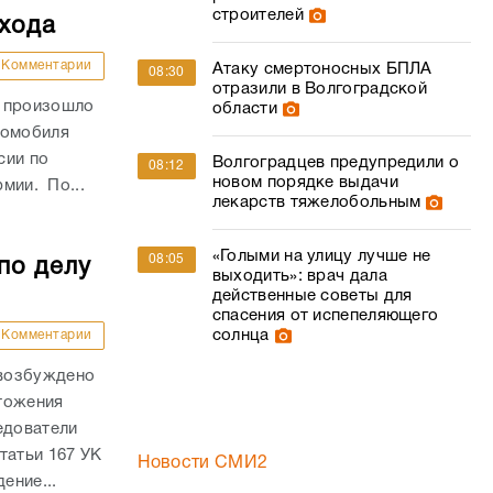
строителей
ехода
Комментарии
Атаку смертоносных БПЛА
08:30
отразили в Волгоградской
и произошло
области
томобиля
сии по
Волгоградцев предупредили о
08:12
новом порядке выдачи
рмии. По...
лекарств тяжелобольным
«Голыми на улицу лучше не
08:05
по делу
выходить»: врач дала
действенные советы для
спасения от испепеляющего
солнца
Комментарии
 возбуждено
тожения
едователи
татьи 167 УК
Новости СМИ2
ение...