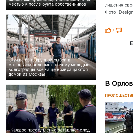
месть УК после бунта собственников
лишения сво
Фото: Design
/
Е
«Лучше быть крупной рыбой в
маленьком водоеме»: почему молодые
волгоградцы все чаще возвращаются
домой из Москвы
В Орлов
ПРОИСШЕСТВ
«Каждое преступление оставляет след