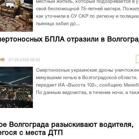
местный житель, который подозревается в 
свой беспомощной 75-летней матери. Пожил
как уточнили в СУ СКР по региону и полиции
пьяница забил до...
мертоносных БПЛА отразили в Волгогр
ИЯ
07.08.2026
08:30
Смертоносные украинские дроны уничтоже
минувшими ночью в Волгоградской области. 
передает ИА «Высота 102», сообщило Мино
По данным ведомства, в течение ночи, а такж
ре Волгограда разыскивают водителя,
гося с места ДТП