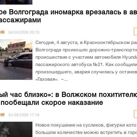
ре Волгограда иномарка врезалась в а
ассажирами
ИЯ
04.08.2026
20:13
Сегодня, 4 августа, в Краснооктябрьском р
Волгограда произошло дорожно-транспорт
происшествие с участием автомобиля Hyunda
пассажирского автобуса №21. Как сообщил
произошедшего, авария случилась у остано
«Газовая». –...
ый час близко»: в Волжском похитител
 пообещали скорое наказание
ИЯ
04.08.2026
17:19
Новое покушение на сусликов, фигурки кото
большом количестве можно встретить в гор