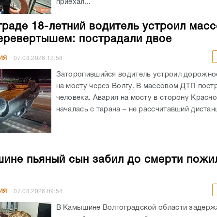
приехал...
граде 18-летний водитель устроил мас
еревертышем: пострадали двое
ИЯ
07.08.2026
12:58
Заторопившийся водитель устроил дорожно
на мосту через Волгу. В массовом ДТП пост
человека. Авария на мосту в сторону Красн
началась с тарана – не рассчитавший дистанц
ине пьяный сын забил до смерти пожи
ИЯ
07.08.2026
09:54
В Камышине Волгоградской области задержа