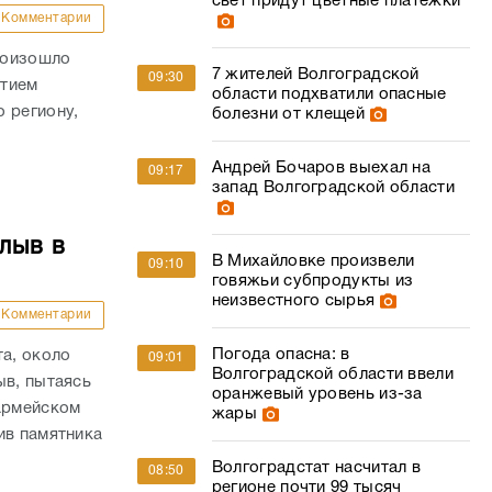
свет придут цветные платежки
Комментарии
роизошло
7 жителей Волгоградской
09:30
стием
области подхватили опасные
 региону,
болезни от клещей
Андрей Бочаров выехал на
09:17
запад Волгоградской области
лыв в
В Михайловке произвели
09:10
говяжьи субпродукты из
неизвестного сырья
Комментарии
Погода опасна: в
та, около
09:01
Волгоградской области ввели
ыв, пытаясь
оранжевый уровень из-за
оармейском
жары
ив памятника
Волгоградстат насчитал в
08:50
регионе почти 99 тысяч