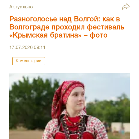
Актуально
Разноголосье над Волгой: как в
Волгограде проходил фестиваль
«Крымская братина» – фото
17.07.2026
09:11
Комментарии