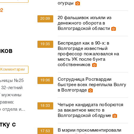
огурцы
02
20 фальшивок изъяли из
20:09
денежного оборота в
Волгоградской области
Беспредел как в 90-х: в
19:35
Волгограде известный
мков
профессор пожаловался на
месть УК после бунта
собственников
Комментарии
Сотрудница Росгвардии
льницы №25
19:06
быстрее всех переплыла Волгу
 32-летний
в Волгограде
У мужчины
равма:
Четыре кандидата поборются
18:33
отдела и...
за вакантное место в
Волгоградской облдуме
тку с
В мэрии прокомментировали
17:53