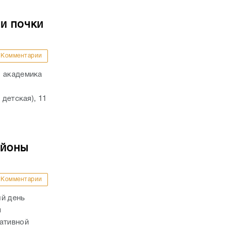
и почки
Комментарии
. академика
 детская), 11
айоны
Комментарии
ый день
я
тативной