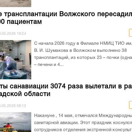
е трансплантации Волжского пересадил
00 пациентам
8.05.2026
19:24
С начала 2026 году в Филиале НМИЦ ТИО им
В. И. Шумакова в Волжском выполнено 38
трансплантаций, из которых 23 – почки (одна
– печени и 4...
ты санавиации 3074 раза вылетали в р
адской области
5.05.2026
08:12
Накануне , 14 мая, отмечался Международн
санитарной авиации. Этот праздник коснулс
сотрудников отделения экстренной консуль