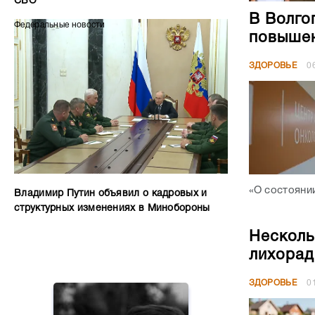
СВО
В Волго
Федеральные новости
повышен
ЗДОРОВЬЕ
0
«О состояни
Владимир Путин объявил о кадровых и
структурных изменениях в Минобороны
Несколь
лихорад
ЗДОРОВЬЕ
0