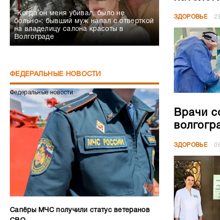
«Когда он меня убивал, было не
ЗДОРОВЬЕ
2
больно»: бывший муж напал с отверткой
на владелицу салона красоты в
Волгограде
ФЕДЕРАЛЬНЫЕ НОВОСТИ
Федеральные новости
Врачи с
волгогр
ЗДОРОВЬЕ
0
Сапёры МЧС получили статус ветеранов