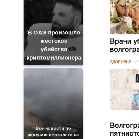
В ОАЭ произошло
жестокое
Врачи у
убийство
волгогр
криптомиллионера
ЗДОРОВЬЕ
2
Волгогр
Все новости по
пятнист
падению вертолета на