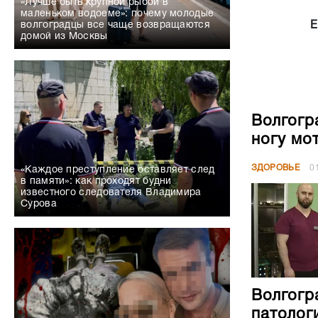
«Лучше быть крупной рыбой в
маленьком водоеме»: почему молодые
Е
волгоградцы все чаще возвращаются
домой из Москвы
Волгогр
ногу мо
ЗДОРОВЬЕ
0
«Каждое преступление оставляет след
в памяти»: как проходят будни
известного следователя Владимира
Сурова
Волгогр
патолог