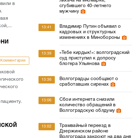
лихача на иномарке,
явили в
сгубившего 40-летнего
а.
мужчину
овая
й,...
Владимир Путин объявил о
13:41
кадровых и структурных
изменениях в Минобороны
ени
«Тебе кирдык!»: волгоградский
13:39
суд приступил к допросу
Комментарии
блогера Ульянова
аковой
Волгоградцы сообщают о
ргического
13:36
сработавших сиренах
ического
о
Сбои интернета снизили
13:06
пациенту.
количество обращений в
Волгоградскую облдуму
нской
Трамвайный переезд в
13:02
Дзержинском районе
Волгограда закроют на два дня