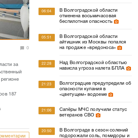
В Волгоградской области
06:04
отменена восьмичасовая
беспилотная опасность
В Волгоградской области
05:51
айтишник из Москвы попался
на продаже «вредоноса»
0
Над Волгоградской областью
22:28
ласти за
нависла угроза налета БПЛА
ьственный
 регионе
Волгоградцев предупредили об
21:23
опасности купания в
ров 187
«цветущем» водоеме
в
Сапёры МЧС получили статус
21:06
ветеранов СВО
В Волгограде в сезон солений
20:50
подорожали соль, помидоры и
омментарии