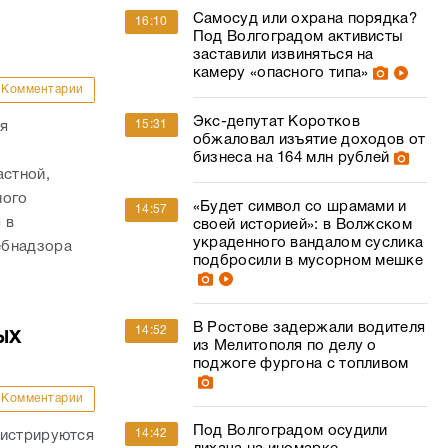
Самосуд или охрана порядка?
16:10
Под Волгоградом активисты
заставили извиняться на
камеру «опасного типа»
Комментарии
Экс-депутат Коротков
15:31
ия
обжаловал изъятие доходов от
бизнеса на 164 млн рублей
стной,
ного
«Будет символ со шрамами и
14:57
 в
своей историей»: в Волжском
украденного вандалом суслика
ебнадзора
подбросили в мусорном мешке
В Ростове задержали водителя
14:52
ых
из Мелитополя по делу о
поджоге фургона с топливом
Комментарии
Под Волгоградом осудили
14:42
гистрируются