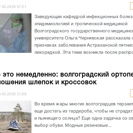
7.05.2026
07:21
Заведующая кафедрой инфекционных болез
эпидемиологией и тропической медициной
Волгоградского государственного медицинс
университета Ольга Чернявская рассказала 
признаках заболевания Астраханской пятни
лихорадкой. Эта тема возникла после распр
 это немедленно: волгоградский ортопе
ношения шлепок и кроссовок
4.05.2026
21:09
Во время жары многих волгоградцев терзает
еще достать из гардероба, чтобы не страдат
и пьянящего солнца? Еще одна задачка со з
выбор обуви. Модные резиновые...