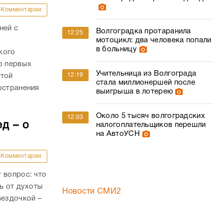
Комментарии
ней с
Волгоградка протаранила
12:25
мотоцикл: два человека попали
в больницу
кого
о первых
Учительница из Волгограда
12:19
стой
стала миллионершей после
остранения
выигрыша в лотерею
Около 5 тысяч волгоградских
12:03
д – о
налогоплательщиков перешли
на АвтоУСН
Комментарии
 вопрос: что
ь от духоты
Новости СМИ2
вездочкой –