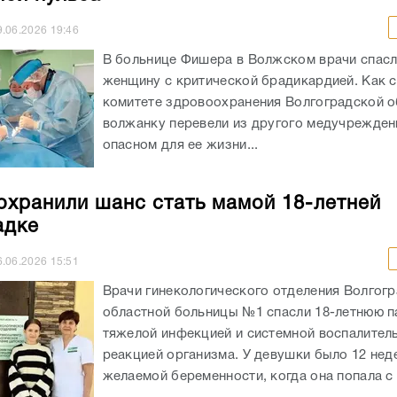
9.06.2026
19:46
В больнице Фишера в Волжском врачи спасл
женщину с критической брадикардией. Как 
комитете здровоохранения Волгоградской о
волжанку перевели из другого медучрежден
опасном для ее жизни...
охранили шанс стать мамой 18-летней
адке
6.06.2026
15:51
Врачи гинекологического отделения Волгог
областной больницы №1 спасли 18-летнюю п
тяжелой инфекцией и системной воспалител
реакцией организма. У девушки было 12 нед
желаемой беременности, когда она попала с 