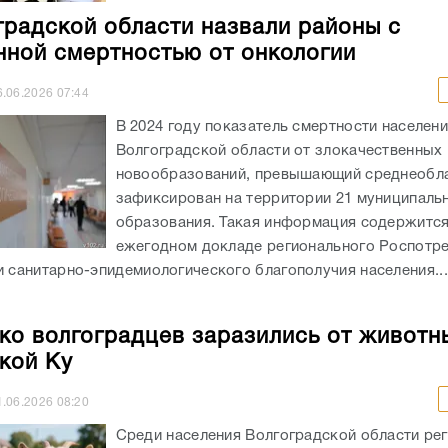
градской области назвали районы с
ной смертностью от онкологии
6.06.2026
07:44
В 2024 году показатель смертности населен
Волгоградской области от злокачественных
новообразований, превышающий среднеобла
зафиксирован на территории 21 муниципаль
образования. Такая информация содержится
ежегодном докладе регионального Роспотр
и санитарно-эпидемиологического благополучия населения...
ко волгоградцев заразились от животн
кой Ку
1.06.2026
08:20
Среди населения Волгоградской области ре