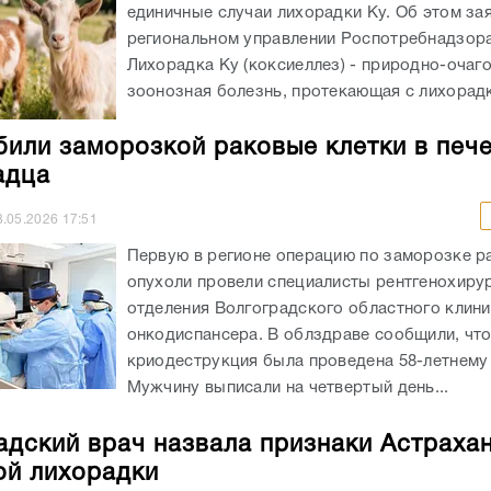
единичные случаи лихорадки Ку. Об этом за
региональном управлении Роспотребнадзор
Лихорадка Ку (коксиеллез) - природно-очаг
зоонозная болезнь, протекающая с лихорадко
били заморозкой раковые клетки в печ
адца
8.05.2026
17:51
Первую в регионе операцию по заморозке р
опухоли провели специалисты рентгенохиру
отделения Волгоградского областного клин
онкодиспансера. В облздраве сообщили, чт
криодеструкция была проведена 58-летнему 
Мужчину выписали на четвертый день...
адский врач назвала признаки Астраха
ой лихорадки