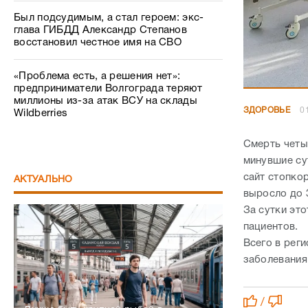
Был подсудимым, а стал героем: экс-
глава ГИБДД Александр Степанов
восстановил честное имя на СВО
«Проблема есть, а решения нет»:
предприниматели Волгограда теряют
миллионы из-за атак ВСУ на склады
ЗДОРОВЬЕ
0
Wildberries
Смерть четы
минувшие су
сайт стопко
АКТУАЛЬНО
выросло до 
За сутки это
пациентов.
Всего в рег
заболевания
/