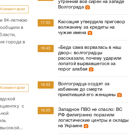
утренний вой сирен на западе
Волгограда
Комментарии
и 94-летнюю
Кассация утвердила приговор
17:25
волжанину за кредиты на
сообщили в
чужие имена
бласти,
ия города в
«Беда сама ворвалась в наш
16:43
двор»: волгоградцы
рассказали, почему ударили
лопатой вырвавшегося за
порог алабая
Волгоградца осудят за
16:33
Комментарии
избиение до смерти
приютившей его женщины
радской
ациентку с
Западное ПВО не спасло: ВС
16:25
ьной
РФ филигранно поразили
логистические центры и склады
ель
на Украине
высокой...