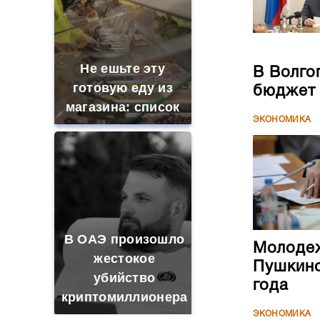
Не ешьте эту
В Волго
готовую еду из
бюджет
магазина: список
ЭКОНОМИКА
В ОАЭ произошло
Молодеж
жестокое
Пушкинс
убийство
года
криптомиллионера
ЭКОНОМИКА