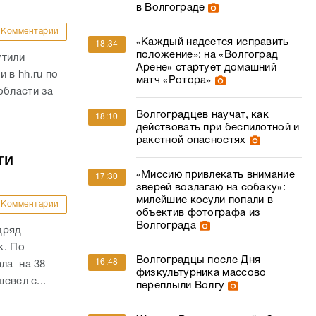
в Волгограде
Комментарии
«Каждый надеется исправить
18:34
положение»: на «Волгоград
утили
Арене» стартует домашний
 в hh.ru по
матч «Ротора»
области за
Волгоградцев научат, как
18:10
действовать при беспилотной и
ракетной опасностях
ти
«Миссию привлекать внимание
17:30
зверей возлагаю на собаку»:
милейшие косули попали в
Комментарии
объектив фотографа из
Волгограда
дряд
к. По
Волгоградцы после Дня
16:48
ала на 38
физкультурника массово
евел с...
переплыли Волгу