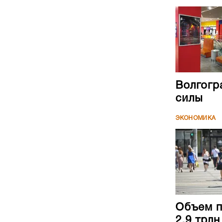
Волгогр
силы
ЭКОНОМИКА
Объем п
2,9 трл