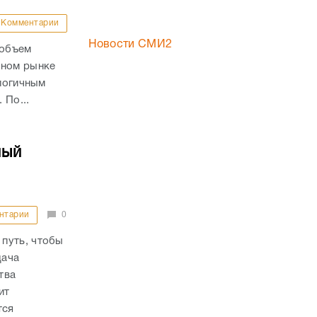
Комментарии
Новости СМИ2
 объем
чном рынке
алогичным
 По...
ный
нтарии
0
путь, чтобы
дача
тва
ит
тся