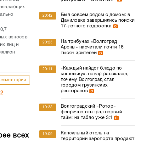
 заявляющих
иально
Был совсем рядом с домом: в
20:42
Даниловке завершились поиски
17-летнего подростка
0,7
вых взносов
На трибунах «Волгоград
20:25
их лиц и
Арены» насчитали почти 16
иллион
тысяч зрителей
«Каждый найдет блюдо по
20:11
кошельку»: повар рассказал,
почему Волгоград стал
омментарии
городом грузинских
ресторанов
02
Волгоградский «Ротор»
19:33
феерично отыграл первый
тайм: на табло уже 3:1
Капсульный отель на
19:09
рее всех
территории аэропорта продают