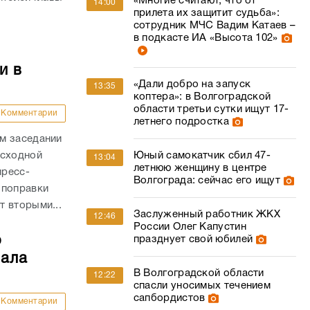
«Многие считают, что от
14:00
прилета их защитит судьба»:
сотрудник МЧС Вадим Катаев –
в подкасте ИА «Высота 102»
и в
«Дали добро на запуск
13:35
коптера»: в Волгоградской
области третьи сутки ищут 17-
Комментарии
летнего подростка
м заседании
асходной
Юный самокатчик сбил 47-
13:04
летнюю женщину в центре
пресс-
Волгограда: сейчас его ищут
 поправки
 вторыми...
Заслуженный работник ЖКХ
12:46
России Олег Капустин
о
празднует свой юбилей
чала
В Волгоградской области
12:22
спасли уносимых течением
сапбордистов
Комментарии