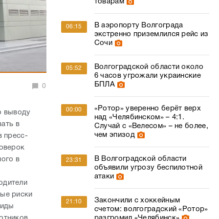
товарам
В аэропорту Волгограда
06:15
экстренно приземлился рейс из
Сочи
Волгоградской области около
05:52
6 часов угрожали украинские
БПЛА
0
«Ротор» уверенно берёт верх
00:00
о выводу
над «Челябинском» – 4:1.
вать в
Случай с «Велесом» – не более,
чем эпизод
в пресс-
роверок
В Волгоградской области
ого в
23:31
объявили угрозу беспилотной
атаки
одители
мые риски
Закончили с хоккейным
21:10
виды
счетом: волгоградский «Ротор»
отников,
разгромил «Челябинск»