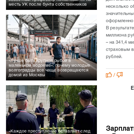
месть УК после бунта собственников
несколько о
значительны
оформленно
В результат
миллиона ру
– на 341,4 м
страховым в
рублей.
«Лучше быть крупной рыбой в
маленьком водоеме»: почему молодые
волгоградцы все чаще возвращаются
/
домой из Москвы
Е
Зарплат
«Каждое преступление оставляет след