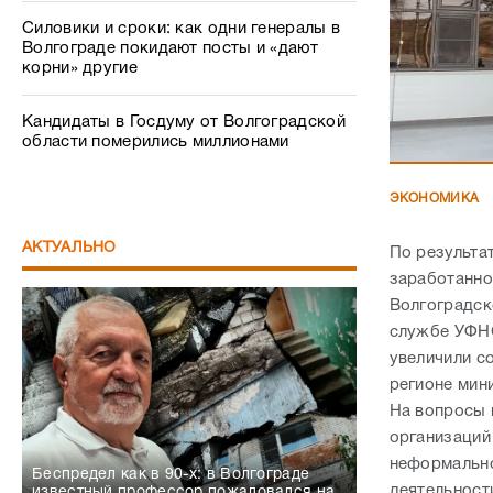
Силовики и сроки: как одни генералы в
Волгограде покидают посты и «дают
корни» другие
Кандидаты в Госдуму от Волгоградской
области померились миллионами
ЭКОНОМИКА
АКТУАЛЬНО
По результа
заработанной
Волгоградск
службе УФНС
увеличили с
регионе мин
На вопросы 
организаций
неформально
Беспредел как в 90-х: в Волгограде
деятельност
известный профессор пожаловался на