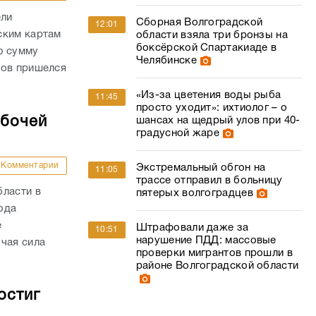
ели
Сборная Волгоградской
12:01
ским картам
области взяла три бронзы на
боксёрской Спартакиаде в
ю сумму
Челябинске
дов пришелся
«Из-за цветения воды рыба
11:45
просто уходит»: ихтиолог – о
абочей
шансах на щедрый улов при 40-
градусной жаре
Комментарии
Экстремальный обгон на
11:05
трассе отправил в больницу
бласти в
пятерых волгоградцев
года
е
Штрафовали даже за
10:51
нарушение ПДД: массовые
чая сила
проверки мигрантов прошли в
районе Волгоградской области
остиг