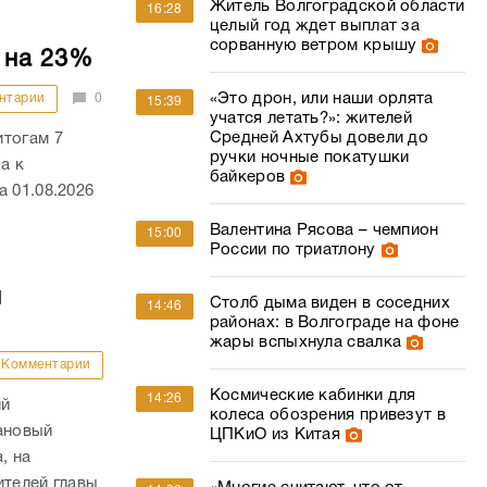
Житель Волгоградской области
16:28
целый год ждет выплат за
сорванную ветром крышу
 на 23%
«Это дрон, или наши орлята
нтарии
0
15:39
учатся летать?»: жителей
Средней Ахтубы довели до
итогам 7
ручки ночные покатушки
а к
байкеров
 01.08.2026
Валентина Рясова – чемпион
15:00
России по триатлону
й
Столб дыма виден в соседних
14:46
районах: в Волгограде на фоне
жары вспыхнула свалка
Комментарии
Космические кабинки для
14:26
ий
колеса обозрения привезут в
ановый
ЦПКиО из Китая
, на
ителей главы