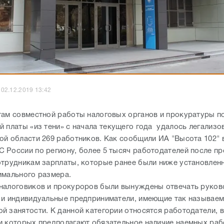
02.12.2019 13:42
там совместной работы налоговых органов и прокуратуры п
 платы «из тени» с начала текущего года удалось легализо
ой области 269 работников. Как сообщили ИА "Высота 102" 
 России по региону, более 5 тысяч работодателей после п
отрудникам зарплаты, которые ранее были ниже установленн
имального размера.
налоговиков и прокуроров были вынуждены отвечать руков
 и индивидуальные предприниматели, имеющие так называе
й занятости. К данной категории относятся работодатели, 
и которых предполагают обязательное наличие наемных раб