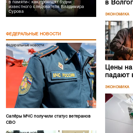
в Волго
в памяти»: как проходят будни
известного следователя Владимира
Сурова
ЭКОНОМИКА
ФЕДЕРАЛЬНЫЕ НОВОСТИ
Федеральные новости
Цены на
падают 
ЭКОНОМИКА
Сапёры МЧС получили статус ветеранов
СВО
Федеральные новости