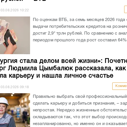
03.08.2026
10:22
По оценкам ВТБ, за семь месяцев 2026 года
выдачи потребительских кредитов на розни
достиг 2,9* трлн рублей. По сравнению с ан
периодом прошлого года рост составил 64%.
ургия стала делом всей жизни»: Почет
рг Людмила Цымбалюк рассказала, как
ла карьеру и нашла личное счастье
Комме
03.08.2026
09:18
Правильно выбрать свой профессиональный 
сделать карьеру и добиться признания, – за
непростая. Нередко жизненные обстоятельс
складываются так, что этот выбор происход
незапланированно, но именно он и оказывае