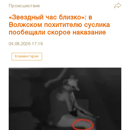
Происшествия
«Звездный час близко»: в
Волжском похитителю суслика
пообещали скорое наказание
04.08.2026
17:19
Комментарии