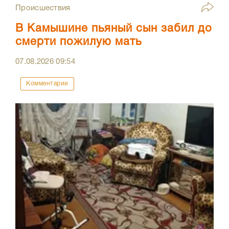
Происшествия
В Камышине пьяный сын забил до
смерти пожилую мать
07.08.2026
09:54
Комментарии