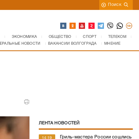
Поиск
ЭКОНОМИКА
ОБЩЕСТВО
СПОРТ
ТЕЛЕКОМ
ЕРАЛЬНЫЕ НОВОСТИ
ВАКАНСИИ ВОЛГОГРАДА
МНЕНИЕ
ЛЕНТА НОВОСТЕЙ
Гриль-мастера России сошлись
14:19
в поединке: как в Волгограде
проходит чемпионат барбекю –
фото
«Густой дым и запах резины»: в
13:25
Волгограде засняли крупный