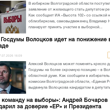
 Госдумы Волоцков идет на понижение 
аде
7.07.2026
16:09
Алексей Волоцков может поменять кресло д
Госдумы на более скромную позицию – в Во
областной думе. Как сообщили в избирател
комиссии Волгоградской области, «Единая Р
выдвинула Волоцкова кандидатом в депутаты
 команду на выборы»: Андрей Бочаров
дарил за доверие «ЕР» и Президента
7.07.2026
13:28
Заседание президиума регионального полит
провел губернатор Волгоградской области и
реготделения партии Андрей Бочаров. Он вы