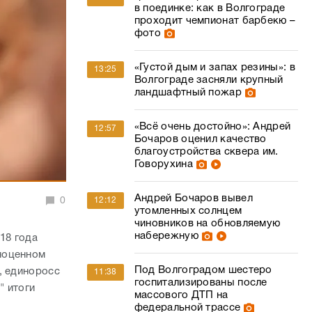
ландшафтный пожар
«Всё очень достойно»: Андрей
12:57
Бочаров оценил качество
благоустройства сквера им.
Говорухина
Андрей Бочаров вывел
0
12:12
утомленных солнцем
чиновников на обновляемую
набережную
18 года
ноценном
Под Волгоградом шестеро
, единоросс
11:38
госпитализированы после
" итоги
массового ДТП на
федеральной трассе
МЧС продлило
11:19
предупреждение о жаре для
Волгоградской области
В Волгограде разыскивают 71-