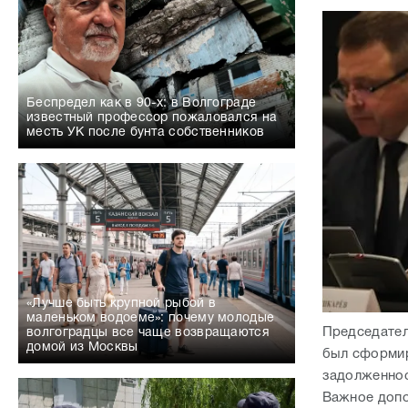
месть УК после бунта собственников
«Лучше быть крупной рыбой в
маленьком водоеме»: почему молодые
Председател
волгоградцы все чаще возвращаются
домой из Москвы
был сформир
задолженнос
Важное допо
Могильный. 
КСП", - лак
Критических
закона об у
год. Эту вел
«Каждое преступление оставляет след