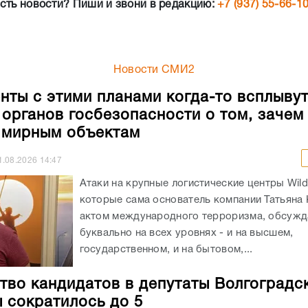
нты с этими планами когда-то всплывут
 органов госбезопасности о том, зачем
 мирным объектам
1.08.2026
14:47
Атаки на крупные логистические центры Wildb
которые сама основатель компании Татьяна 
актом международного терроризма, обсужд
буквально на всех уровнях - и на высшем,
государственном, и на бытовом,...
тво кандидатов в депутаты Волгоградс
 сократилось до 5
9.07.2026
10:25
Количество желающих получить мандат депу
Волгоградской облдумы на предстоящих
дополнительных выборах сократилось с 6 до