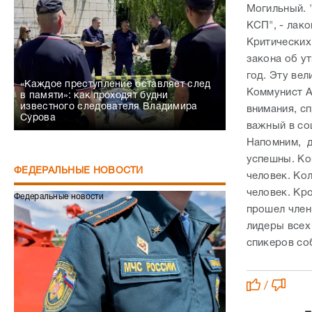
Коммунист А
в памяти»: как проходят будни
известного следователя Владимира
внимания, сп
Сурова
важный в со
Напомним, д
успешны. Ко
ФЕДЕРАЛЬНЫЕ НОВОСТИ
человек. Ко
человек. Кр
Федеральные новости
прошел член
лидеры всех
спикеров со
/
Е
Сапёры МЧС получили статус ветеранов
СВО
Федеральные новости