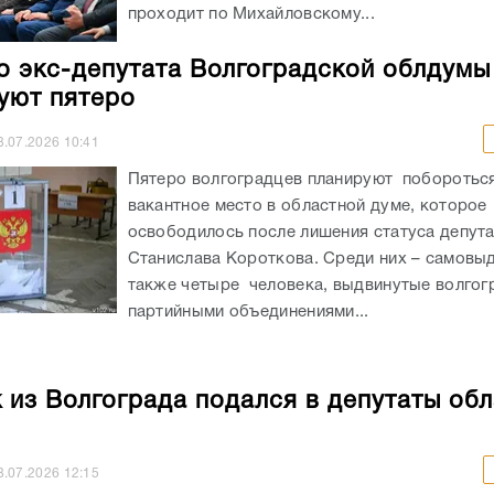
Пятеро волгоградцев планируют побороться
вакантное место в областной думе, которое
освободилось после лишения статуса депут
Станислава Короткова. Среди них – самовы
также четыре человека, выдвинутые волгог
партийными объединениями...
 из Волгограда подался в депутаты об
8.07.2026
12:15
В избирком Волгоградской области поступи
заявление от желающего стать депутатом ре
Как сообщает ИА «Высота 102» со ссылкой 
облизбиркома, самовыдвиженец Владимир 
планирует принять участие в выборной...