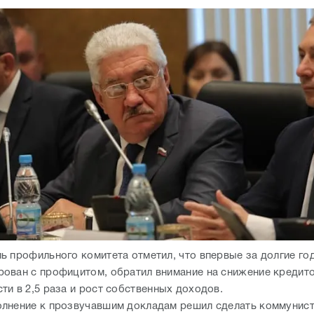
ь профильного комитета отметил, что впервые за долгие г
ован с профицитом, обратил внимание на снижение кредит
ти в 2,5 раза и рост собственных доходов.
лнение к прозвучавшим докладам решил сделать коммунист
"Фракция КПРФ выступает "за" принятие закона. С учетом з
онично высказался народный избранник.
 отзывов не вызвал среди депутатов "оппозиционных" фрак
тверждении величины прожиточного минимума для пенсионер
ичину - 8569 рублей - дума заморозила на уровне текущего г