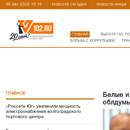
08 Авг 2026 15:10
Новости сегодня
Новости вчера
ГЛАВНАЯ
ВЫСОТА 102. П
БОРЬБА С КОРРУПЦИЕЙ
ТРА
ГЛАВНОЕ
Белые и
облдумы
«Россети Юг» увеличили мощность
электроснабжения волгоградского
торгового центра
Техника для детской поликлиники – с
заботой о маленьких пациентах
Как Волгоград пережил атаку
украинских БПЛА: все, что происходило
31 июля