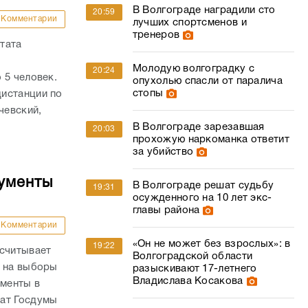
стопы
истанции по
чевский,
В Волгограде зарезавшая
20:03
прохожую наркоманка ответит
за убийство
кументы
В Волгограде решат судьбу
19:31
осужденного на 10 лет экс-
главы района
Комментарии
«Он не может без взрослых»: в
19:22
ссчитывает
Волгоградской области
й на выборы
разыскивают 17-летнего
Владислава Косакова
ументы в
тат Госдумы
Волгоградка отсудила у
18:47
«Яндекс.Еды» в разы больше
цены недоставленного заказа
«Течением уносит за секунды»:
18:03
Комментарии