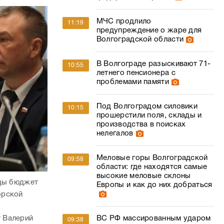
10:55
летнего пенсионера с
проблемами памяти
Под Волгоградом силовики
10:15
прошерстили поля, склады и
производства в поисках
нелегалов
Меловые горы Волгоградской
09:58
области: где находятся самые
высокие меловые склоны
оды бюджет
Европы и как до них добраться
орской
ВС РФ массированным ударом
 Валерий
09:38
поразили производство ракет
амечаний
«Фламинго» и крупную базу
ГСМ
ций и проект
ов за 2020
ФФК «Ротор» завершил
09:04
ода.
выступление на «Играх
Будущего 2026»