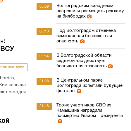
»:
опасность
 ВСУ
В Волгоградской области
05:54
седьмой час действует
беспилотная опасность
Комментарии
erries,
В Центральном парке
21:38
Ким назвала
Волгограда испытали будущие
фонтаны
ают сегодня
Троих участников СВО из
21:18
Камышина наградили
посмертно Указом Президента
кой
В Волгограде наградили сто
20:59
Комментарии
лучших спортсменов и
тренеров
тата
Молодую волгоградку с
20:24
 5 человек.
опухолью спасли от паралича