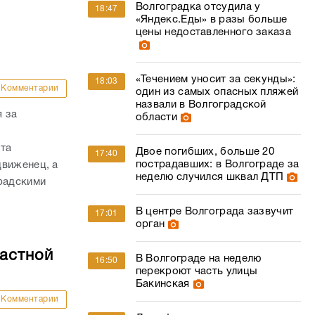
один из самых опасных пляжей
назвали в Волгоградской
 за
области
ата
Двое погибших, больше 20
17:40
пострадавших: в Волгограде за
движенец, а
неделю случился шквал ДТП
радскими
В центре Волгограда зазвучит
17:01
орган
ластной
В Волгограде на неделю
16:50
перекроют часть улицы
Бакинская
Комментарии
День физкультурника в
16:39
ло первое
Новоаннинском районе
гпарламента.
перенесли из-за экстремальной
жары
на документы
Немировский