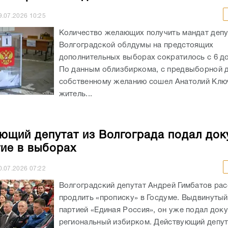
По данным облизбиркома, с предвыборной д
собственному желанию сошел Анатолий Клю
житель...
ющий депутат из Волгограда подал до
тие в выборах
0.07.2026
07:22
Волгоградский депутат Андрей Гимбатов ра
продлить «прописку» в Госдуме. Выдвинуты
партией «Единая Россия», он уже подал док
региональный избирком. Действующий депу
проходит по Михайловскому...
о экс-депутата Волгоградской облдумы
уют пятеро
3.07.2026
10:41