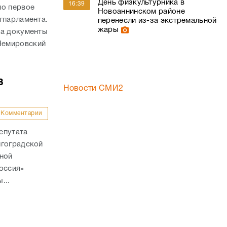
в
Новости СМИ2
Комментарии
епутата
лгоградской
ьной
оссия»
...
Комментарии
совета «ЕР»
 секретарь
ступил со