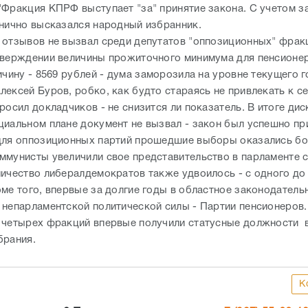
лексей Буров, робко, как будто стараясь не привлекать к с
росил докладчиков - не снизится ли показатель. В итоге дис
циальном плане документ не вызвал - закон был успешно пр
ля оппозиционных партий прошедшие выборы оказались бо
ммунисты увеличили свое представительство в парламенте с
личество либералдемократов также удвоилось - с одного до
оме того, впервые за долгие годы в областное законодатель
 непарламентской политической силы - Партии пенсионеров.
 четырех фракций впервые получили статусные должности 
брания.
К
сть новости? Пиши и звони в редакцию:
+7 (937) 55-66-1
Новости СМИ2