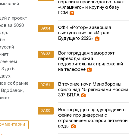
ебе
куссий
Волгоградцам заморозят
08:33
инят.
переводы из-за
лее чем
подозрительных приложений
 3 до 5
на телефоне
 двух
ное собрание
В течение ночи Минобороны
07:51
сбило над 15 регионами России
 Вдобавок,
397 БПЛА
вице-
Волгоградцев предупредили о
07:00
фейке про диверсии с
отравлением холерой питьевой
омментарии
воды
02
Волгоградским виноделам
06:39
разрешили размещать рекламу
на билбордах
Под Волгоградом отменена
06:10
семичасовая беспилотная