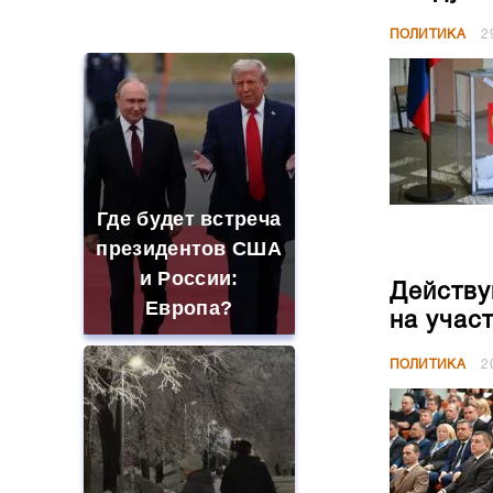
Где будет встреча
президентов США
и России:
Действу
Европа?
на учас
ПОЛИТИКА
2
Такую зиму в
На мест
России никто не
претенд
ждал: как так?!
ПОЛИТИКА
1