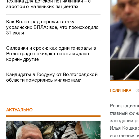
Силовики и сроки: как одни генералы в
Волгограде покидают посты и «дают
корни» другие
Кандидаты в Госдуму от Волгоградской
области померились миллионами
ПОЛИТИКА
0
Революционн
АКТУАЛЬНО
главный фин
заседании р
Илья Кошкар
исполнения 
Беспредел как в 90-х: в Волгограде
известный профессор пожаловался на