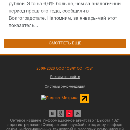
рублей. Это на 6,6% больше, чем за аналогичный
период прошлого года, сообщили в
Волгоградстате. Напомним, за январь-май этот
показатель...
СМОТРЕТЬ ЕЩЁ
2006-2026 ООО "СВЖ"ОСТРОВ"
Реклама на сайте
Системы рекомендаций
Сетевое издание Информационное агентство "Высота 102"
зарегистрировано Федеральной службой по надзору в сфере
связи, информационных технологий и массовых коммуникаций