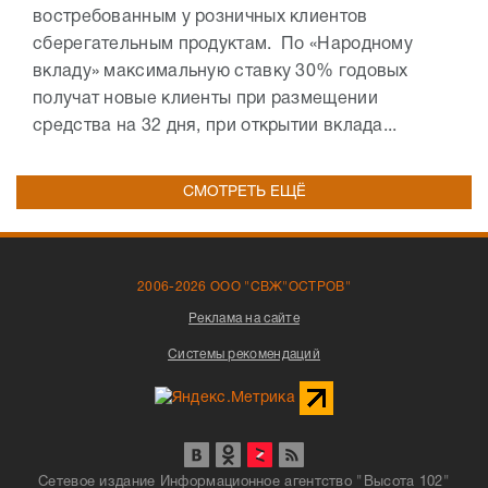
востребованным у розничных клиентов
сберегательным продуктам. По «Народному
вкладу» максимальную ставку 30% годовых
получат новые клиенты при размещении
средства на 32 дня, при открытии вклада...
СМОТРЕТЬ ЕЩЁ
2006-2026 ООО "СВЖ"ОСТРОВ"
Реклама на сайте
Системы рекомендаций
Сетевое издание Информационное агентство "Высота 102"