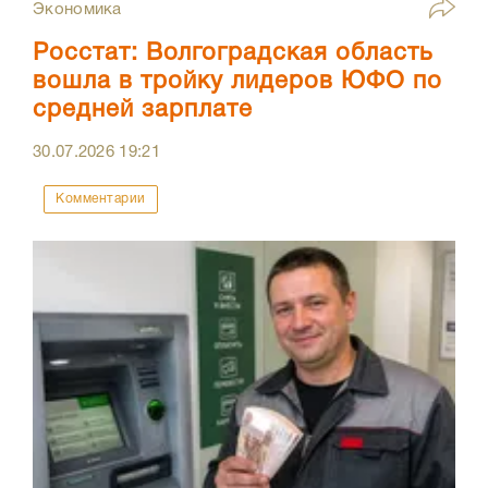
Экономика
Росстат: Волгоградская область
вошла в тройку лидеров ЮФО по
средней зарплате
30.07.2026
19:21
Комментарии