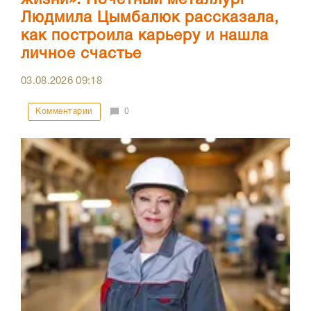
жизни»: Почетный металлург
Людмила Цымбалюк рассказала,
как построила карьеру и нашла
личное счастье
03.08.2026
09:18
Комментарии
0