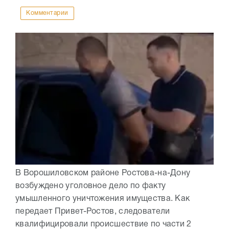
Комментарии
В Ворошиловском районе Ростова-на-Дону
возбуждено уголовное дело по факту
умышленного уничтожения имущества. Как
передает Привет-Ростов, следователи
квалифицировали происшествие по части 2