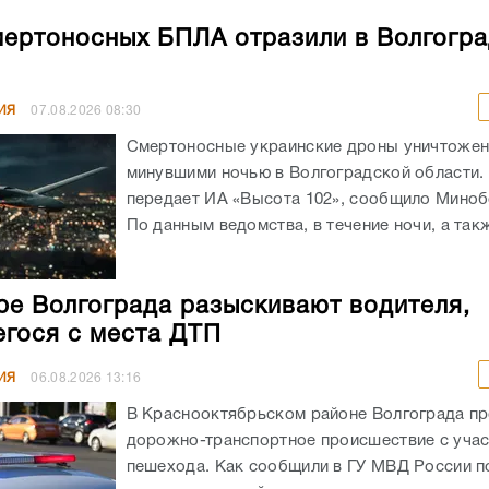
мертоносных БПЛА отразили в Волгогр
ИЯ
07.08.2026
08:30
Смертоносные украинские дроны уничтоже
минувшими ночью в Волгоградской области. 
передает ИА «Высота 102», сообщило Мино
По данным ведомства, в течение ночи, а такж
ре Волгограда разыскивают водителя,
гося с места ДТП
ИЯ
06.08.2026
13:16
В Краснооктябрьском районе Волгограда п
дорожно-транспортное происшествие с уча
пешехода. Как сообщили в ГУ МВД России по