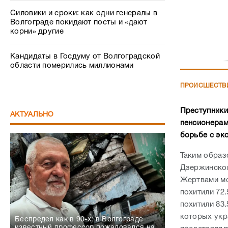
Силовики и сроки: как одни генералы в
Волгограде покидают посты и «дают
корни» другие
Кандидаты в Госдуму от Волгоградской
области померились миллионами
ПРОИСШЕСТВ
Преступники
АКТУАЛЬНО
пенсионерам
борьбе с эк
Таким образ
Дзержинском
Жертвами мо
похитили 72.
похитили 83
которых укр
Беспредел как в 90-х: в Волгограде
известный профессор пожаловался на