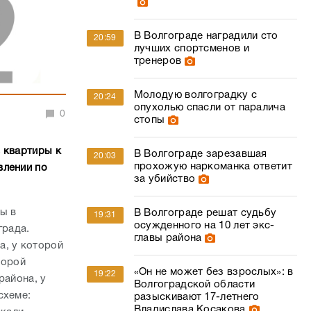
В Волгограде наградили сто
20:59
лучших спортсменов и
тренеров
Молодую волгоградку с
20:24
опухолью спасли от паралича
0
стопы
 квартиры к
В Волгограде зарезавшая
20:03
прохожую наркоманка ответит
влении по
за убийство
ы в
В Волгограде решат судьбу
19:31
осужденного на 10 лет экс-
града.
главы района
а, у которой
торой
«Он не может без взрослых»: в
19:22
района, у
Волгоградской области
схеме:
разыскивают 17-летнего
Владислава Косакова