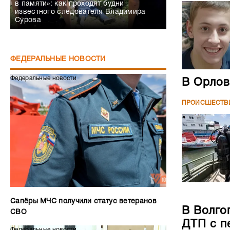
в памяти»: как проходят будни
известного следователя Владимира
Сурова
ФЕДЕРАЛЬНЫЕ НОВОСТИ
Федеральные новости
В Орлов
ПРОИСШЕСТВ
Сапёры МЧС получили статус ветеранов
В Волго
СВО
ДТП с п
Федеральные новости