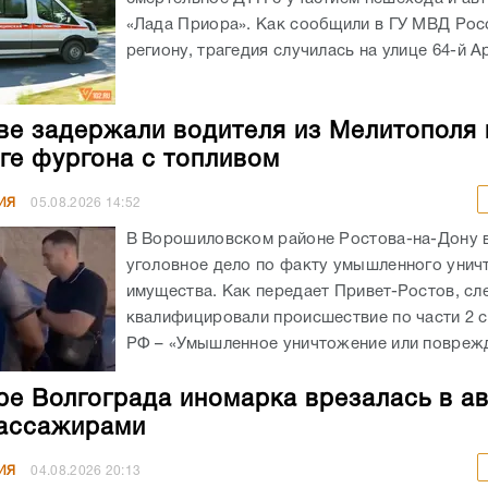
«Лада Приора». Как сообщили в ГУ МВД Рос
региону, трагедия случилась на улице 64-й А
ве задержали водителя из Мелитополя 
ге фургона с топливом
ИЯ
05.08.2026
14:52
В Ворошиловском районе Ростова-на-Дону
уголовное дело по факту умышленного унич
имущества. Как передает Привет-Ростов, сл
квалифицировали происшествие по части 2 с
РФ – «Умышленное уничтожение или поврежд
ре Волгограда иномарка врезалась в а
ассажирами
ИЯ
04.08.2026
20:13