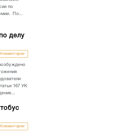
сии по
рмии. По...
по делу
Комментарии
 возбуждено
тожения
едователи
татьи 167 УК
ение...
втобус
Комментарии