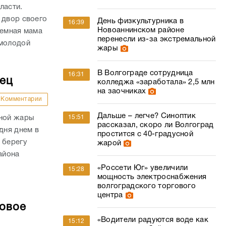
ласти.
 двор своего
День физкультурника в
16:39
Новоаннинском районе
иемная мама
перенесли из-за экстремальной
 молодой
жары
В Волгограде сотрудница
16:31
дец
колледжа «заработала» 2,5 млн
на заочниках
Комментарии
Дальше – легче? Синоптик
сной жары
15:51
рассказал, скоро ли Волгоград
дня днем в
простится с 40-градусной
 берегу
жарой
айона
«Россети Юг» увеличили
15:28
мощность электроснабжения
волгоградского торгового
центра
совое
«Водители радуются воде как
15:12