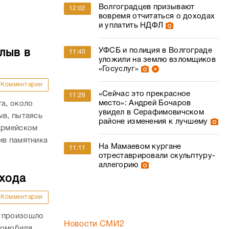
Волгоградцев призывают
12:02
вовремя отчитаться о доходах
и уплатить НДФЛ
УФСБ и полиция в Волгограде
лыв в
11:40
уложили на землю взломщиков
«Госуслуг»
Комментарии
«Сейчас это прекрасное
11:28
место»: Андрей Бочаров
та, около
увидел в Серафимовичском
ыв, пытаясь
районе изменения к лучшему
оармейском
ив памятника
На Мамаевом кургане
11:11
отреставрировали скульптуру-
аллегорию
ехода
Комментарии
и произошло
Новости СМИ2
томобиля