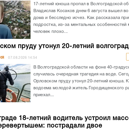
17-летний юноша пропал в Волгоградской об
Владислав Косаков днем 6 августа вышел во
дома и бесследно исчез. Как рассказала пр
подростка, из-за ментальных особенностей
человек плохо...
ском пруду утонул 20-летний волгогра
ИЯ
07.08.2026
14:54
В Волгоградской области на фоне 40-граду
случилась очередная трагедия на воде. Сего
Орловском пруду утонул 20-летний юноша. К
водоема молодой житель Городищенского р
приехал...
граде 18-летний водитель устроил мас
еревертышем: пострадали двое