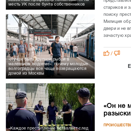
представлял
месть УК после бунта собственников
стариков и 
поиску прес
Милиция обр
двери и не в
зачастую хр
/
«Лучше быть крупной рыбой в
маленьком водоеме»: почему молодые
Е
волгоградцы все чаще возвращаются
домой из Москвы
«Он не 
разыски
ПРОИСШЕСТВ
«Каждое преступление оставляет след