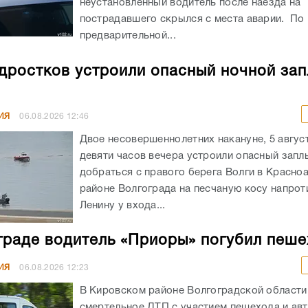
неустановленный водитель после наезда на
пострадавшего скрылся с места аварии. По
предварительной...
дростков устроили опасный ночной зап
ИЯ
06.08.2026
12:46
Двое несовершеннолетних накануне, 5 авгус
девяти часов вечера устроили опасный запл
добраться с правого берега Волги в Красн
районе Волгограда на песчаную косу напрот
Ленину у входа...
граде водитель «Приоры» погубил пеш
ИЯ
06.08.2026
12:23
В Кировском районе Волгоградской област
смертельное ДТП с участием пешехода и ав