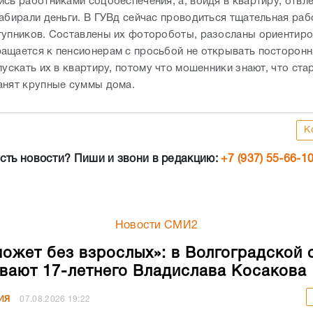
ись работниками соцобеспечения, а, войдя в квартиру, отвл
забирали деньги. В ГУВд сейчас проводиться тщательная раб
тупников. Составлены их фотороботы, разосланы ориентиро
ащается к пенсионерам с просьбой не открывать посторон
пускать их в квартиру, потому что мошенники знают, что ста
анят крупные суммы дома.
К
сть новости? Пиши и звони в редакцию:
+7 (937) 55-66-1
Новости СМИ2
может без взрослых»: в Волгоградской 
вают 17-летнего Владислава Косакова
ИЯ
07.08.2026
19:22