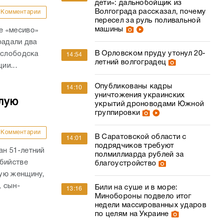
дети»: дальнобойщик из
Волгограда рассказал, почему
Комментарии
пересел за руль поливальной
машины
е «месиво»
радали два
В Орловском пруду утонул 20-
ослободска
14:54
летний волгоградец
ии...
Опубликованы кадры
14:10
уничтожения украинских
лую
укрытий дроноводами Южной
группировки
Комментарии
В Саратовской области с
14:01
подрядчиков требуют
н 51-летний
полмиллиарда рублей за
убийстве
благоустройство
ую женщину,
, сын-
Били на суше и в море:
13:16
Минобороны подвело итог
недели массированных ударов
по целям на Украине