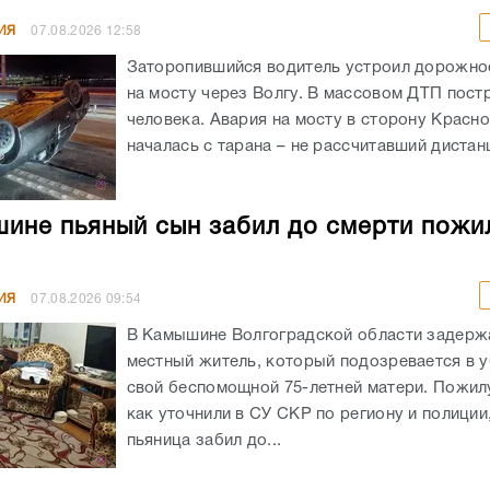
ИЯ
07.08.2026
12:58
Заторопившийся водитель устроил дорожно
на мосту через Волгу. В массовом ДТП пост
человека. Авария на мосту в сторону Красн
началась с тарана – не рассчитавший дистанц
ине пьяный сын забил до смерти пожи
ИЯ
07.08.2026
09:54
В Камышине Волгоградской области задержа
местный житель, который подозревается в 
свой беспомощной 75-летней матери. Пожил
как уточнили в СУ СКР по региону и полиции
пьяница забил до...