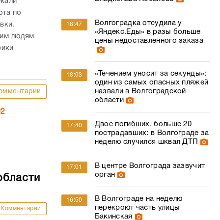
екали
ота по
Волгоградка отсудила у
вки.
18:47
«Яндекс.Еды» в разы больше
ним людям
цены недоставленного заказа
рики
«Течением уносит за секунды»:
18:03
один из самых опасных пляжей
назвали в Волгоградской
омментарии
области
02
Двое погибших, больше 20
17:40
пострадавших: в Волгограде за
неделю случился шквал ДТП
В центре Волгограда зазвучит
17:01
орган
области
В Волгограде на неделю
16:50
перекроют часть улицы
Комментарии
Бакинская