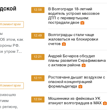
адской
В Волгограде 18-летний
12:58
водитель устроил массовое
ДТП с перевертышем:
пострадали двое
Комментарии
ны
Волгоградцы стали чаще
12:49
жаловаться на блокировки
Об этом, как
счетов
бороны РФ.
е утром 7...
Андрей Бочаров обсудил
12:21
планы развития Серафимовича
с активом района
Ростовчане дышат воздухом с
12:11
опасной концентрацией
Комментарии
формальдегида
роизошло
Мошенники из фейковых УК
12:04
стием
атакуют волгоградцев в МАХ
 региону,