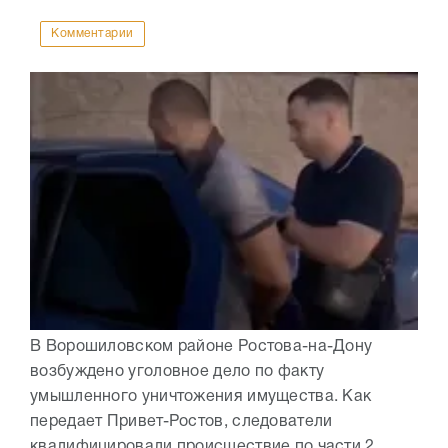
Комментарии
В Ворошиловском районе Ростова-на-Дону
возбуждено уголовное дело по факту
умышленного уничтожения имущества. Как
передает Привет-Ростов, следователи
квалифицировали происшествие по части 2