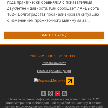
года практически сравнялся с показателями
двухлетней давности. Как сообщает ИА «Высота
102», Волгоградстат проанализировал ситуацию
с изменением прожиточного минимума за...
СМОТРЕТЬ ЕЩЁ
2006-2026 ООО "СВЖ"ОСТРОВ"
Реклама на сайте
Системы рекомендаций
Сетевое издание Информационное агентство "Высота 102"
зарегистрировано Федеральной службой по надзору в сфере
связи, информационных технологий и массовых коммуникаций