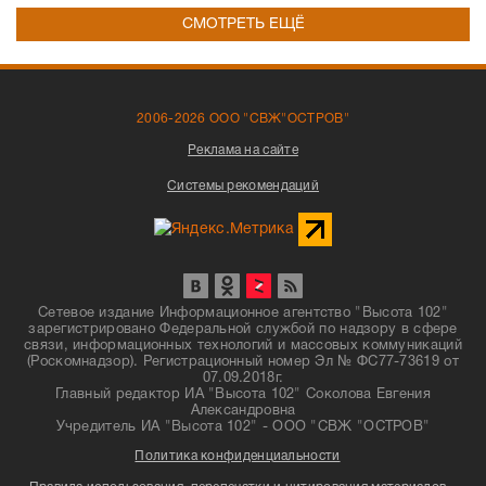
СМОТРЕТЬ ЕЩЁ
2006-2026 ООО "СВЖ"ОСТРОВ"
Реклама на сайте
Системы рекомендаций
Сетевое издание Информационное агентство "Высота 102"
зарегистрировано Федеральной службой по надзору в сфере
связи, информационных технологий и массовых коммуникаций
(Роскомнадзор). Регистрационный номер Эл № ФС77-73619 от
07.09.2018г.
Главный редактор ИА "Высота 102" Соколова Евгения
Александровна
Учредитель ИА "Высота 102" - ООО "СВЖ "ОСТРОВ"
Политика конфиденциальности