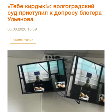
«Тебе кирдык!»: волгоградский
суд приступил к допросу блогера
Ульянова
05.08.2026
13:39
Комментарии