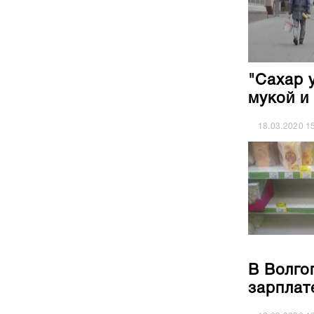
"Сахар 
мукой и
18.03.2020
1
В Волго
зарплат