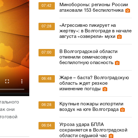
Минобороны: регионы России
07:42
атаковали 153 беспилотника
«Агрессивно пикирует на
07:28
жертву»: в Волгограде в начале
августа «озверели» мухи
В Волгоградской области
07:00
отменили семичасовую
беспилотную опасность
Жаре – баста? Волгоградскую
06:48
область ждет резкое
изменение погоды
тального
Крупные пожары испортили
06:28
воздух на юге Волгограда
ак они
итоговой
Угроза удара БПЛА
06:04
сохраняется в Волгоградской
области седьмой час