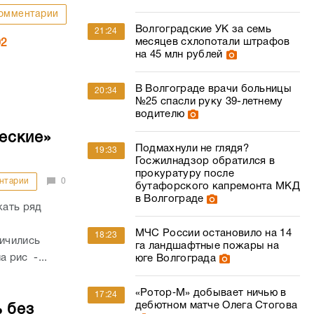
омментарии
Волгоградские УК за семь
21:24
месяцев схлопотали штрафов
02
на 45 млн рублей
В Волгограде врачи больницы
20:34
№25 спасли руку 39-летнему
водителю
еские»
Подмахнули не глядя?
19:33
Госжилнадзор обратился в
прокуратуру после
нтарии
0
бутафорского капремонта МКД
в Волгограде
жать ряд
МЧС России остановило на 14
18:23
личились
га ландшафтные пожары на
а рис -...
юге Волгограда
«Ротор‑М» добывает ничью в
17:24
дебютном матче Олега Стогова
 без