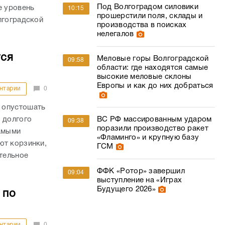
Под Волгоградом силовики
е уровень
10:15
прошерстили поля, склады и
лгоградской
производства в поисках
нелегалов
тся
Меловые горы Волгоградской
09:58
области: где находятся самые
высокие меловые склоны
Европы и как до них добраться
нтарии
0
 опустошать
ВС РФ массированным ударом
 долгого
09:38
поразили производство ракет
самыми
«Фламинго» и крупную базу
ют корзинки,
ГСМ
ительное
ФФК «Ротор» завершил
09:04
выступление на «Играх
Будущего 2026»
 по
нтарии
0