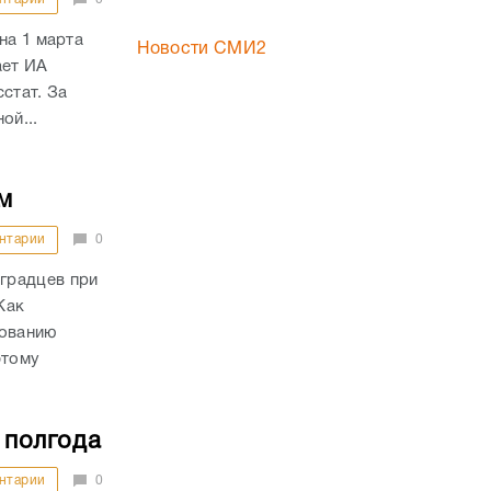
на 1 марта
Новости СМИ2
ает ИА
стат. За
ой...
м
нтарии
0
градцев при
Как
дованию
этому
 полгода
нтарии
0