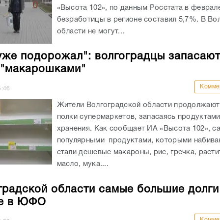
«Высота 102», по данным Росстата в феврал
безработицы в регионе составил 5,7%. В Во
области не могут...
уже подорожал": волгоградцы запасаю
 "макарошками"
Комме
5:46
Жители Волгоградской области продолжают
полки супермаркетов, запасаясь продуктами
хранения. Как сообщает ИА «Высота 102», 
популярными продуктами, которыми набива
стали дешевые макароны, рис, гречка, раст
масло, мука....
градской области самые большие долги
е в ЮФО
Комме