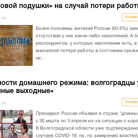
овой подушки» на случай потери работ
Комме
6:39
Более половины жителей России (63,6%) зая
отсутствии у них каких-либо накоплений. А 
респондентов, у которых накопления есть, в
внезапной потери работы в состоянии прожи
не...
ости домашнего режима: волгоградцы 
нные выходные»
Комме
8:34
Президент России объявил в стране "длинн
с 30 марта по 3 апреля из-за ситуации с кор
В Волгоградской области уже подтверждено
случаев COVID-19, но, по заверению властей,