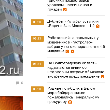
грибники похвастались
урожаем шампиньонов и
груздей
Дублёры «Ротора» уступили
09:30
«Родине‑3» в Москве – 1:2
Работавший на посыльных у
09:13
мошенников «гастролер»
забрал у пенсионеров почти 4,5
миллиона
На Волгоградскую область
08:34
надвигаются ливни со
штормовым ветром: объявлено
экстренное предупреждение
0
Родные погибших в Белом
08:20
море байдарочников
пожаловались Генеральному
прокурору