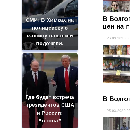
В Волго
СМИ: В Химках на
цен на 
полицейскую
машину напали и
26.03.2020
0
подожгли.
Где будет встреча
В Волго
президентов США
25.03.2020
0
и России:
Европа?