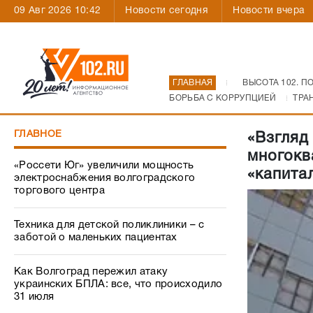
09 Авг 2026 10:42
Новости сегодня
Новости вчера
ГЛАВНАЯ
ВЫСОТА 102. П
БОРЬБА С КОРРУПЦИЕЙ
ТРА
ГЛАВНОЕ
«Взгляд
многокв
«Россети Юг» увеличили мощность
«капита
электроснабжения волгоградского
торгового центра
Техника для детской поликлиники – с
заботой о маленьких пациентах
Как Волгоград пережил атаку
украинских БПЛА: все, что происходило
31 июля