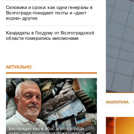
Силовики и сроки: как одни генералы в
Волгограде покидают посты и «дают
корни» другие
Кандидаты в Госдуму от Волгоградской
области померились миллионами
АКТУАЛЬНО
АНАЛИТИКА
Беспредел как в 90-х: в Волгограде
известный профессор пожаловался на