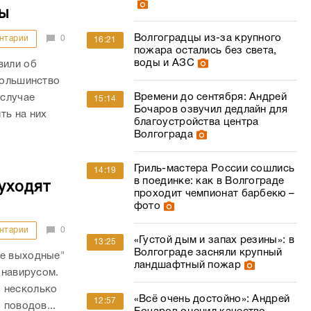
ы
Волгоградцы из-за крупного
нтарии
0
16:21
пожара остались без света,
воды и АЗС
вили об
большинство
Времени до сентября: Андрей
 случае
15:14
Бочаров озвучил дедлайн для
ть на них
благоустройства центра
Волгограда
Гриль-мастера России сошлись
14:19
в поединке: как в Волгограде
уходят
проходит чемпионат барбекю –
фото
нтарии
0
«Густой дым и запах резины»: в
13:25
Волгограде засняли крупный
ые выходные"
ландшафтный пожар
онавирусом.
 несколько
«Всё очень достойно»: Андрей
12:57
 поводов...