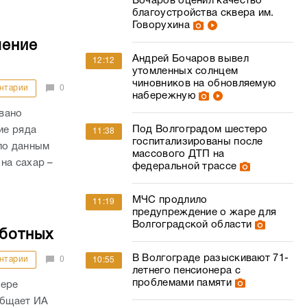
Бочаров оценил качество
благоустройства сквера им.
Говорухина
шение
Андрей Бочаров вывел
12:12
утомленных солнцем
чиновников на обновляемую
нтарии
0
набережную
вано
Под Волгоградом шестеро
ие ряда
11:38
госпитализированы после
по данным
массового ДТП на
на сахар –
федеральной трассе
МЧС продлило
11:19
предупреждение о жаре для
Волгоградской области
аботных
В Волгограде разыскивают 71-
нтарии
0
10:55
летнего пенсионера с
проблемами памяти
фере
общает ИА