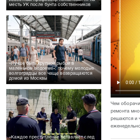
месть УК после бунта собственников
«Лучше быть крупной рыбой в
маленьком водоеме»: почему молодые
волгоградцы все чаще возвращаются
домой из Москвы
Чем оборачи
ремонта мно
решаются и 
еженедельно
«Каждое преступление оставляет след