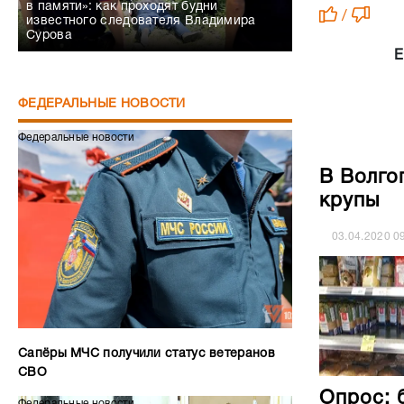
в памяти»: как проходят будни
/
известного следователя Владимира
Сурова
Е
ФЕДЕРАЛЬНЫЕ НОВОСТИ
Федеральные новости
В Волго
крупы
03.04.2020
0
Сапёры МЧС получили статус ветеранов
СВО
Опрос: 
Федеральные новости