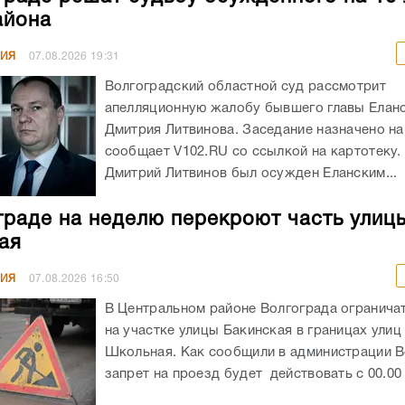
айона
НИЯ
07.08.2026
19:31
Волгоградский областной суд рассмотрит
апелляционную жалобу бывшего главы Елан
Дмитрия Литвинова. Заседание назначено на 
сообщает V102.RU со ссылкой на картотеку
Дмитрий Литвинов был осужден Еланским...
граде на неделю перекроют часть улиц
ая
НИЯ
07.08.2026
16:50
В Центральном районе Волгограда огранича
на участке улицы Бакинская в границах улиц
Школьная. Как сообщили в администрации В
запрет на проезд будет действовать с 00.00 ч