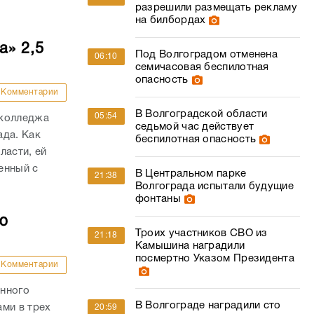
разрешили размещать рекламу
на билбордах
а» 2,5
Под Волгоградом отменена
06:10
семичасовая беспилотная
опасность
Комментарии
В Волгоградской области
05:54
 колледжа
седьмой час действует
ада. Как
беспилотная опасность
ласти, ей
енный с
В Центральном парке
21:38
.
Волгограда испытали будущие
фонтаны
ю
Троих участников СВО из
21:18
Камышина наградили
посмертно Указом Президента
Комментарии
анного
В Волгограде наградили сто
ми в трех
20:59