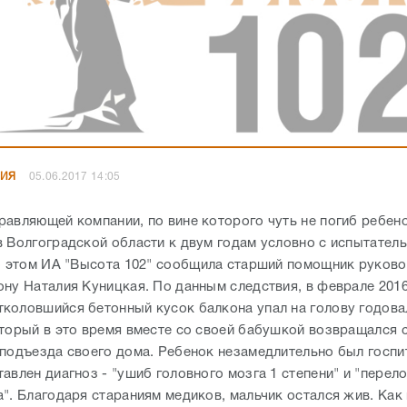
НИЯ
05.06.2017 14:05
равляющей компании, по вине которого чуть не погиб ребено
в Волгоградской области к двум годам условно с испытател
Об этом ИА "Высота 102" сообщила старший помощник руков
ону Наталия Куницкая. По данным следствия, в феврале 2016
коловшийся бетонный кусок балкона упал на голову годов
оторый в это время вместе со своей бабушкой возвращался с
 подъезда своего дома. Ребенок незамедлительно был госпи
авлен диагноз - "ушиб головного мозга 1 степени" и "перел
а". Благодаря стараниям медиков, мальчик остался жив. Как