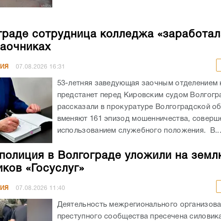
граде сотрудница колледжа «заработал
заочниках
НИЯ
07.08.2026
16:31
53-летняя заведующая заочным отделением
предстанет перед Кировским судом Волгогр
рассказали в прокуратуре Волгоградской об
вменяют 161 эпизод мошенничества, соверш
использованием служебного положения. В..
полиция в Волгограде уложили на земл
ков «Госуслуг»
НИЯ
07.08.2026
11:40
Деятельность межрегионального организов
преступного сообщества пресечена силовика