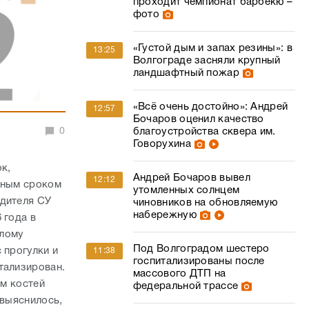
проходит чемпионат барбекю –
фото
«Густой дым и запах резины»: в
13:25
Волгограде засняли крупный
ландшафтный пожар
«Всё очень достойно»: Андрей
12:57
Бочаров оценил качество
0
благоустройства сквера им.
Говорухина
к,
Андрей Бочаров вывел
12:12
ьным сроком
утомленных солнцем
одителя СУ
чиновников на обновляемую
набережную
 года в
алому
Под Волгоградом шестеро
 прогулки и
11:38
госпитализированы после
тализирован.
массового ДТП на
ом костей
федеральной трассе
 выяснилось,