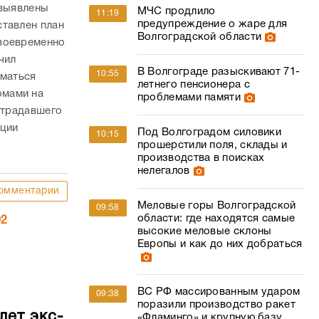
 выявлены
МЧС продлило
11:19
предупреждение о жаре для
ставлен план
Волгоградской области
своевременно
чил
В Волгограде разыскивают 71-
10:55
иматься
летнего пенсионера с
омами на
проблемами памяти
страдавшего
ации
Под Волгоградом силовики
10:15
прошерстили поля, склады и
производства в поисках
нелегалов
омментарии
Меловые горы Волгоградской
09:58
области: где находятся самые
02
высокие меловые склоны
Европы и как до них добраться
ВС РФ массированным ударом
09:38
поразили производство ракет
лет экс-
«Фламинго» и крупную базу