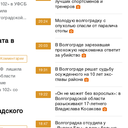
лучших спортсменов и
 102» в УФСБ
тренеров
дила
оградской...
Молодую волгоградку с
20:24
опухолью спасли от паралича
стопы
ата в
В Волгограде зарезавшая
20:03
прохожую наркоманка ответит
за убийство
Комментарии
РФ лишила
В Волгограде решат судьбу
19:31
осужденного на 10 лет экс-
области
главы района
ние
 102» со
«Он не может без взрослых»: в
19:22
Волгоградской области
разыскивают 17-летнего
Владислава Косакова
адского
Волгоградка отсудила у
18:47