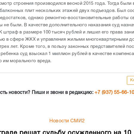
смотр строения производился весной 2015 года. Тогда были
балконных плит нескольких этажей двух подъездов. Был со
недостатков, однако ремонтно-восстановительные работы 
ы не были. В качестве дополнительного наказания суд назна
К штраф в размере 100 тысяч рублей и лишил его права зан
ью в сфере ЖКХ и управления жилыми многоквартирными д
трех лет. Кроме того, в пользу законных представителей по
 ребенка суд взыскал 1 миллион рублей в качестве компенс
о им морального вреда.
К
сть новости? Пиши и звони в редакцию:
+7 (937) 55-66-1
Новости СМИ2
граде решат судьбу осужденного на 10 