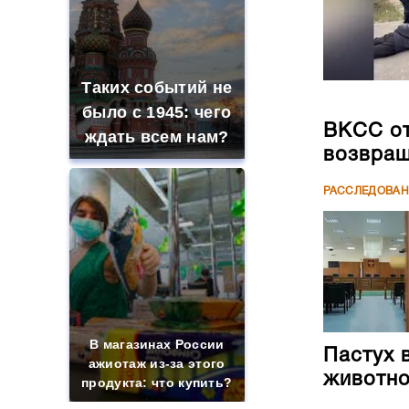
Таких событий не
было с 1945: чего
ВКСС от
ждать всем нам?
возвращ
РАССЛЕДОВА
В магазинах России
Пастух 
ажиотаж из-за этого
животн
продукта: что купить?