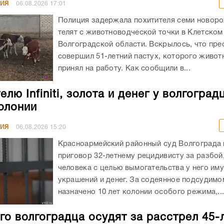
НИЯ
06.08.2026
17:01
Полиция задержала похитителя семи новор
телят с животноводческой точки в Клетском
Волгоградской области. Вскрылось, что пре
совершил 51-летний пастух, которого живот
принял на работу. Как сообщили в...
лю Infiniti, золота и денег у волгоград
колонии
НИЯ
06.08.2026
15:20
Красноармейский районный суд Волгограда
приговор 32-летнему рецидивисту за разбой
человека с целью вымогательства у него им
украшений и денег. За содеянное подсудимо
назначено 10 лет колонии особого режима,..
го волгоградца осудят за расстрел 45-