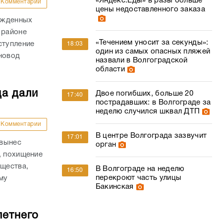
«Яндекс.Еды» в разы больше
Комментарии
цены недоставленного заказа
ожденных
 районе
«Течением уносит за секунды»:
ступление
18:03
один из самых опасных пляжей
новод
назвали в Волгоградской
области
ца дали
Двое погибших, больше 20
17:40
пострадавших: в Волгограде за
неделю случился шквал ДТП
Комментарии
В центре Волгограда зазвучит
17:01
 вынес
орган
, похищение
ущества,
В Волгограде на неделю
16:50
перекроют часть улицы
му
Бакинская
.
летнего