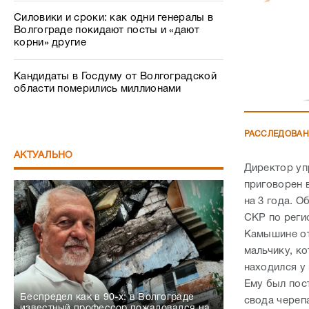
Силовики и сроки: как одни генералы в
Волгограде покидают посты и «дают
корни» другие
Кандидаты в Госдуму от Волгоградской
области померились миллионами
РАССЛЕДОВА
АКТУАЛЬНО
Директор уп
приговорен 
на 3 года. 
СКР по реги
Камышине от
мальчику, к
находился у
Ему был пост
Беспредел как в 90-х: в Волгограде
свода череп
известный профессор пожаловался на