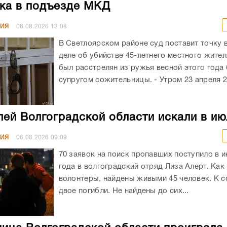
ка в подъезде МКД
НИЯ
06.08.2026
13:08
В Светлоярском районе суд поставит точку 
деле об убийстве 45-летнего местного жите
был расстрелян из ружья весной этого год
супругом сожительницы. - Утром 23 апреля 20
лей Волгоградской области искали в ию
НИЯ
06.08.2026
09:09
70 заявок на поиск пропавших поступило в и
года в волгоградский отряд Лиза Алерт. Как
волонтеры, найдены живыми 45 человек. К 
двое погибли. Не найдены до сих...