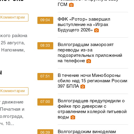
ГСМ
Комментарии
ФФК «Ротор» завершил
09:04
выступление на «Играх
Будущего 2026»
ского района
25 августа,
Волгоградцам заморозят
08:33
. Напомним,
переводы из-за
подозрительных приложений
на телефоне
ы
В течение ночи Минобороны
07:51
сбило над 15 регионами России
397 БПЛА
Комментарии
Волгоградцев предупредили о
т движение
07:00
фейке про диверсии с
 Печатная и
отравлением холерой питьевой
олгограда,
воды
. 10...
Волгоградским виноделам
06:39