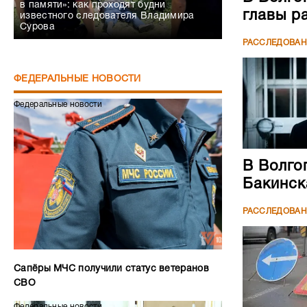
в памяти»: как проходят будни
главы р
известного следователя Владимира
Сурова
РАССЛЕДОВА
ФЕДЕРАЛЬНЫЕ НОВОСТИ
Федеральные новости
В Волго
Бакинск
РАССЛЕДОВА
Сапёры МЧС получили статус ветеранов
СВО
Федеральные новости