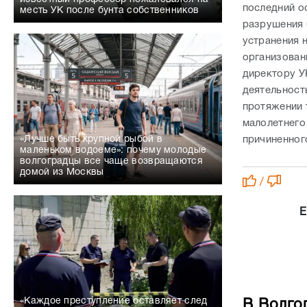
последний о
месть УК после бунта собственников
разрушения 
устранения 
организован
директору У
деятельност
протяжении 
малолетнего
причиненног
«Лучше быть крупной рыбой в
маленьком водоеме»: почему молодые
волгоградцы все чаще возвращаются
домой из Москвы
/
Е
«Каждое преступление оставляет след
В Волго