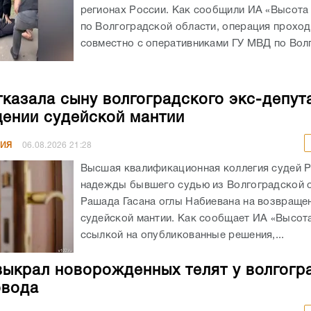
регионах России. Как сообщили ИА «Высота
по Волгоградской области, операция прохо
совместно с оперативниками ГУ МВД по Волг
казала сыну волгоградского экс-депут
ении судейской мантии
НИЯ
06.08.2026
21:28
Высшая квалификационная коллегия судей 
надежды бывшего судью из Волгоградской 
Рашада Гасана оглы Набиевана на возвраще
судейской мантии. Как сообщает ИА «Высота
ссылкой на опубликованные решения,...
выкрал новорожденных телят у волгогр
овода