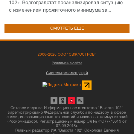
102», Волгоградстат проанализировал ситуацию
с изменением прожиточного минимума за...
СМОТРЕТЬ ЕЩЁ
2006-2026 ООО "СВЖ"ОСТРОВ"
Реклама на сайте
Системы рекомендаций
Сетевое издание Информационное агентство "Высота 102"
зарегистрировано Федеральной службой по надзору в сфере
связи, информационных технологий и массовых коммуникаций
(Роскомнадзор). Регистрационный номер Эл № ФС77-73619 от
07.09.2018г.
Главный редактор ИА "Высота 102" Соколова Евгения