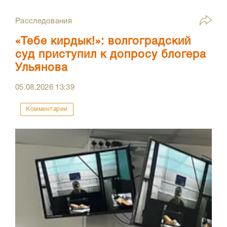
Расследования
«Тебе кирдык!»: волгоградский
суд приступил к допросу блогера
Ульянова
05.08.2026
13:39
Комментарии