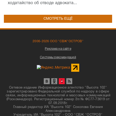
ходатайство об отводе адвоката...
СМОТРЕТЬ ЕЩЁ
2006-2026 ООО "СВЖ"ОСТРОВ"
Реклама на сайте
Системы рекомендаций
Сетевое издание Информационное агентство "Высота 102"
зарегистрировано Федеральной службой по надзору в сфере
связи, информационных технологий и массовых коммуникаций
(Роскомнадзор). Регистрационный номер Эл № ФС77-73619 от
07.09.2018г.
Главный редактор ИА "Высота 102" Соколова Евгения
Александровна
Учредитель ИА "Высота 102" - ООО "СВЖ "ОСТРОВ"