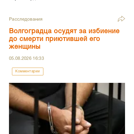
Расследования
Волгоградца осудят за избиение
до смерти приютившей его
женщины
05.08.2026
16:33
Комментарии