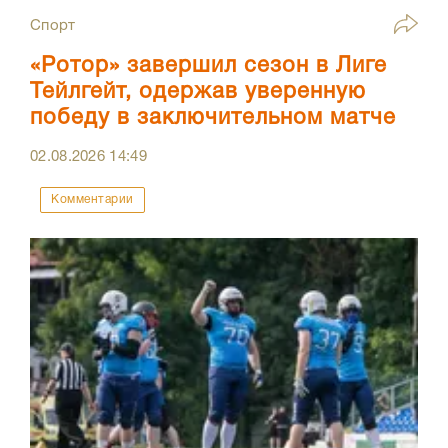
Спорт
«Ротор» завершил сезон в Лиге
Тейлгейт, одержав уверенную
победу в заключительном матче
02.08.2026
14:49
Комментарии