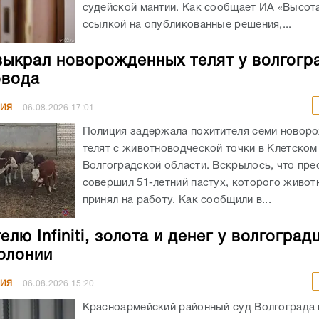
судейской мантии. Как сообщает ИА «Высота
ссылкой на опубликованные решения,...
выкрал новорожденных телят у волгогр
овода
НИЯ
06.08.2026
17:01
Полиция задержала похитителя семи новор
телят с животноводческой точки в Клетском
Волгоградской области. Вскрылось, что пре
совершил 51-летний пастух, которого живот
принял на работу. Как сообщили в...
лю Infiniti, золота и денег у волгоград
колонии
НИЯ
06.08.2026
15:20
Красноармейский районный суд Волгограда