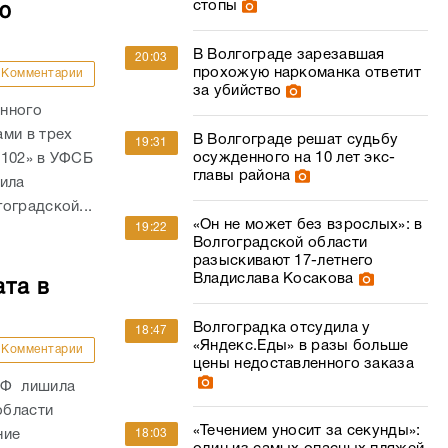
стопы
ю
В Волгограде зарезавшая
20:03
прохожую наркоманка ответит
Комментарии
за убийство
анного
ми в трех
В Волгограде решат судьбу
19:31
осужденного на 10 лет экс-
 102» в УФСБ
главы района
дила
оградской...
«Он не может без взрослых»: в
19:22
Волгоградской области
разыскивают 17-летнего
Владислава Косакова
ата в
Волгоградка отсудила у
18:47
«Яндекс.Еды» в разы больше
Комментарии
цены недоставленного заказа
РФ лишила
области
«Течением уносит за секунды»:
ние
18:03