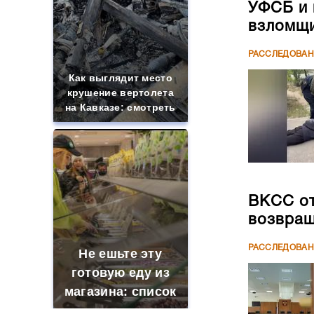
УФСБ и 
взломщи
РАССЛЕДОВА
Как выглядит место
крушение вертолета
на Кавказе: смотреть
ВКСС от
возвращ
РАССЛЕДОВА
Не ешьте эту
готовую еду из
магазина: список