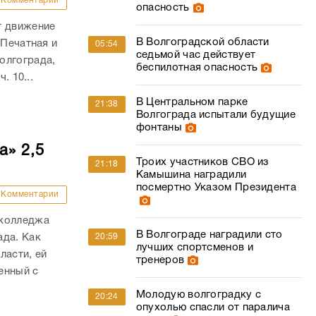
Комментарии
опасность
т движение
В Волгоградской области
 Печатная и
05:54
седьмой час действует
олгограда,
беспилотная опасность
. 10...
В Центральном парке
21:38
Волгограда испытали будущие
фонтаны
а» 2,5
Троих участников СВО из
21:18
Камышина наградили
посмертно Указом Президента
Комментарии
 колледжа
В Волгограде наградили сто
ада. Как
20:59
лучших спортсменов и
ласти, ей
тренеров
енный с
.
Молодую волгоградку с
20:24
опухолью спасли от паралича