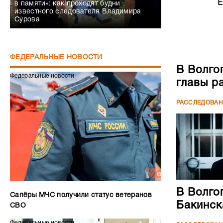
Е
в памяти»: как проходят будни
известного следователя Владимира
Сурова
ФЕДЕРАЛЬНЫЕ НОВОСТИ
В Волго
Федеральные новости
главы р
РАССЛЕДОВА
В Волго
Сапёры МЧС получили статус ветеранов
Бакинск
СВО
Федеральные новости