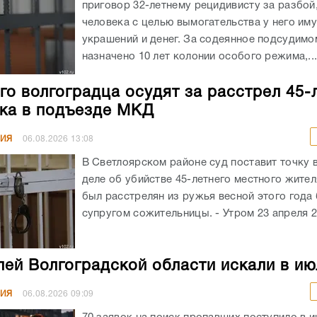
приговор 32-летнему рецидивисту за разбой
человека с целью вымогательства у него им
украшений и денег. За содеянное подсудимо
назначено 10 лет колонии особого режима,..
го волгоградца осудят за расстрел 45-
ка в подъезде МКД
НИЯ
06.08.2026
13:08
В Светлоярском районе суд поставит точку 
деле об убийстве 45-летнего местного жите
был расстрелян из ружья весной этого год
супругом сожительницы. - Утром 23 апреля 20
лей Волгоградской области искали в ию
НИЯ
06.08.2026
09:09