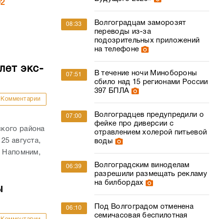
02
Волгоградцам заморозят
08:33
переводы из-за
подозрительных приложений
на телефоне
лет экс-
В течение ночи Минобороны
07:51
сбило над 15 регионами России
397 БПЛА
Комментарии
Волгоградцев предупредили о
07:00
фейке про диверсии с
ского района
отравлением холерой питьевой
25 августа,
воды
. Напомним,
Волгоградским виноделам
06:39
разрешили размещать рекламу
на билбордах
ы
Под Волгоградом отменена
06:10
семичасовая беспилотная