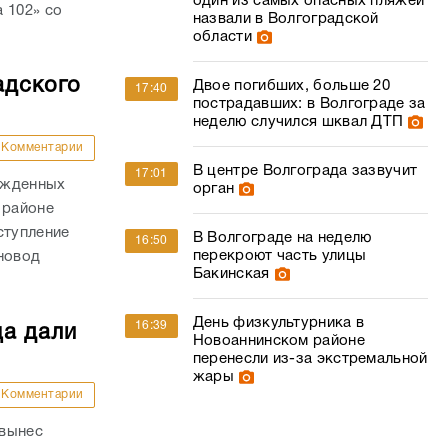
один из самых опасных пляжей
 102» со
назвали в Волгоградской
области
адского
Двое погибших, больше 20
17:40
пострадавших: в Волгограде за
неделю случился шквал ДТП
Комментарии
В центре Волгограда зазвучит
17:01
ожденных
орган
 районе
ступление
В Волгограде на неделю
16:50
перекроют часть улицы
новод
Бакинская
День физкультурника в
16:39
ца дали
Новоаннинском районе
перенесли из-за экстремальной
жары
Комментарии
 вынес