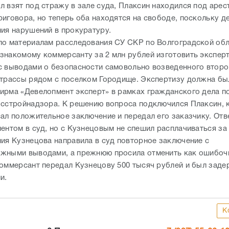
л взят под стражу в зале суда, Плаксин находился под арес
риговора, но теперь оба находятся на свободе, поскольку д
ния нарушений в прокуратуру.
по материалам расследования СУ СКР по Волгоградской обл
знакомому коммерсанту за 2 млн рублей изготовить экспер
с выводами о безопасности самовольно возведенного второ
 трассы рядом с поселком Городище. Экспертизу должна бы
ирма «Девелопмент эксперт» в рамках гражданского дела п
осстройнадзора. К решению вопроса подключился Плаксин, 
сал положительное заключение и передал его заказчику. От
ентом в суд, но с Кузнецовым не спешил расплачиваться за 
ния Кузнецова направила в суд повторное заключение с
жными выводами, а прежнюю просила отменить как ошибоч
коммерсант передал Кузнецову 500 тысяч рублей и был зад
ми.
К