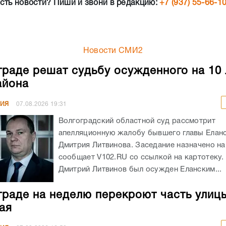
сть новости? Пиши и звони в редакцию:
+7 (937) 55-66-1
Новости СМИ2
граде решат судьбу осужденного на 10 
айона
НИЯ
07.08.2026
19:31
Волгоградский областной суд рассмотрит
апелляционную жалобу бывшего главы Елан
Дмитрия Литвинова. Заседание назначено на 
сообщает V102.RU со ссылкой на картотеку
Дмитрий Литвинов был осужден Еланским...
граде на неделю перекроют часть улиц
ая