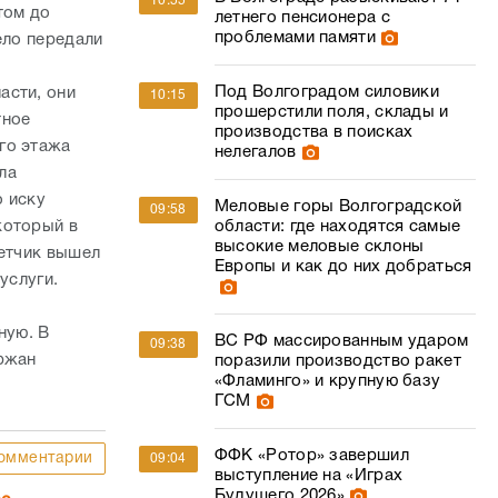
10:55
том до
летнего пенсионера с
проблемами памяти
ело передали
Под Волгоградом силовики
асти, они
10:15
прошерстили поля, склады и
тное
производства в поисках
го этажа
нелегалов
ла
о иску
Меловые горы Волгоградской
09:58
который в
области: где находятся самые
высокие меловые склоны
ветчик вышел
Европы и как до них добраться
услуги.
ную. В
ВС РФ массированным ударом
09:38
ержан
поразили производство ракет
«Фламинго» и крупную базу
ГСМ
ФФК «Ротор» завершил
омментарии
09:04
выступление на «Играх
Будущего 2026»