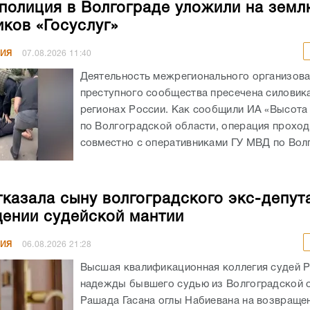
полиция в Волгограде уложили на земл
ков «Госуслуг»
НИЯ
07.08.2026
11:40
Деятельность межрегионального организов
преступного сообщества пресечена силовика
регионах России. Как сообщили ИА «Высота
по Волгоградской области, операция прохо
совместно с оперативниками ГУ МВД по Волг
казала сыну волгоградского экс-депут
ении судейской мантии
НИЯ
06.08.2026
21:28
Высшая квалификационная коллегия судей 
надежды бывшего судью из Волгоградской 
Рашада Гасана оглы Набиевана на возвраще