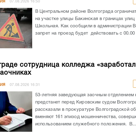
НИЯ
07.08.2026
16:50
В Центральном районе Волгограда огранича
на участке улицы Бакинская в границах улиц
Школьная. Как сообщили в администрации В
запрет на проезд будет действовать с 00.00 ч
граде сотрудница колледжа «заработал
заочниках
НИЯ
07.08.2026
16:31
53-летняя заведующая заочным отделением
предстанет перед Кировским судом Волгогр
рассказали в прокуратуре Волгоградской об
вменяют 161 эпизод мошенничества, соверш
использованием служебного положения. В..