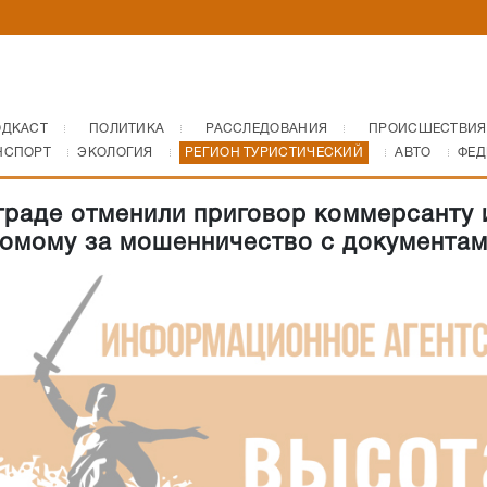
ОДКАСТ
ПОЛИТИКА
РАССЛЕДОВАНИЯ
ПРОИСШЕСТВИЯ
НСПОРТ
ЭКОЛОГИЯ
РЕГИОН ТУРИСТИЧЕСКИЙ
АВТО
ФЕД
граде отменили приговор коммерсанту 
комому за мошенничество с документа