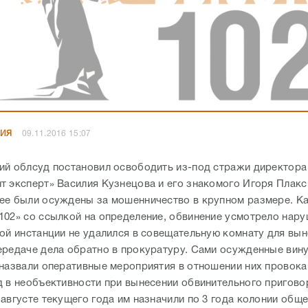
НИЯ
09.11.2016 15:07
ий облсуд постановил освободить из-под стражи директор
т эксперт» Василия Кузнецова и его знакомого Игоря Плакс
ее были осуждены за мошенничество в крупном размере. Ка
102» со ссылкой на определение, обвинение усмотрело нару
вой инстанции не удалился в совещательную комнату для вы
ередаче дела обратно в прокуратуру. Сами осужденные вину
 назвали оперативные мероприятия в отношении них провока
д в необъективности при вынесении обвинительного пригово
 августе текущего года им назначили по 3 года колонии общ