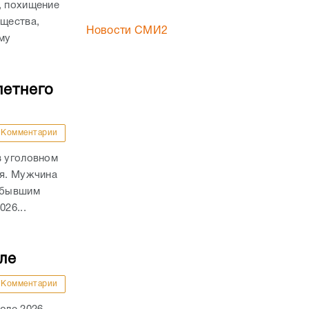
, похищение
ущества,
Новости СМИ2
му
.
летнего
Комментарии
в уголовном
ля. Мужчина
а бывшим
26...
ле
Комментарии