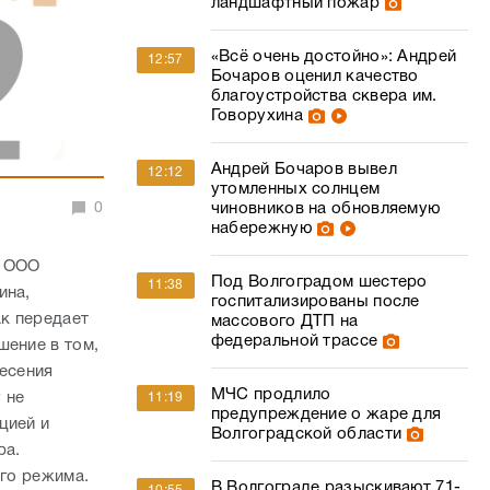
ландшафтный пожар
«Всё очень достойно»: Андрей
12:57
Бочаров оценил качество
благоустройства сквера им.
Говорухина
Андрей Бочаров вывел
12:12
утомленных солнцем
0
чиновников на обновляемую
набережную
а ООО
Под Волгоградом шестеро
11:38
ина,
госпитализированы после
к передает
массового ДТП на
федеральной трассе
шение в том,
несения
МЧС продлило
 не
11:19
предупреждение о жаре для
цией и
Волгоградской области
ра.
его режима.
В Волгограде разыскивают 71-