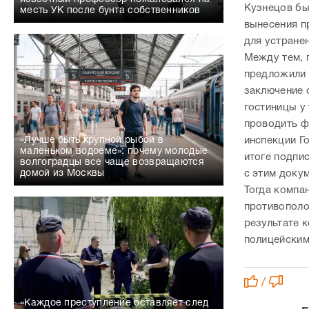
Кузнецов бы
месть УК после бунта собственников
вынесения п
для устране
Между тем, 
предложили 
заключение 
гостиницы у
проводить ф
инспекции Г
«Лучше быть крупной рыбой в
маленьком водоеме»: почему молодые
итоге подпи
волгоградцы все чаще возвращаются
с этим докум
домой из Москвы
Тогда компа
противополо
результате 
полицейски
/
«Каждое преступление оставляет след