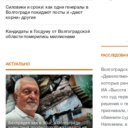
Силовики и сроки: как одни генералы в
Волгограде покидают посты и «дают
корни» другие
Кандидаты в Госдуму от Волгоградской
области померились миллионами
РАССЛЕДОВА
АКТУАЛЬНО
Волгоградск
«Девелопмен
которые ран
ИА «Высота 
что суд пер
решения о п
признавали,
обвинили су
Беспредел как в 90-х: в Волгограде
Напомним, в
известный профессор пожаловался на