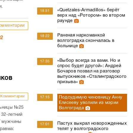
и.
«Quetzales‑Armadillos» берёт
18:51
верх над «Ротором» во втором
раунде
омментарии
Раненая наркоманкой
18:22
02
волгоградка скончалась в
больнице
«Выбор всегда за вами. Но и
17:35
спрос будет другой»: Андрей
Бочаров позвал на разговор
выпускников «Сталинградского
мков
призыва»
Комментарии
Подсудимую чиновницу Анну
17:15
Елисееву уволили из мэрии
льницы №25
Волгограда
 32-летний
У мужчины
Пастух выкрал новорожденных
17:01
равма:
телят у волгоградского