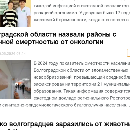
тяжелой инфекцией и системной воспалител
реакцией организма. У девушки было 12 нед
желаемой беременности, когда она попала с 
градской области назвали районы с
ной смертностью от онкологии
6.06.2026
07:44
В 2024 году показатель смертности населен
Волгоградской области от злокачественных
новообразований, превышающий среднеобла
зафиксирован на территории 21 муниципаль
образования. Такая информация содержится
ежегодном докладе регионального Роспотр
и санитарно-эпидемиологического благополучия населения...
ко волгоградцев заразились от животн