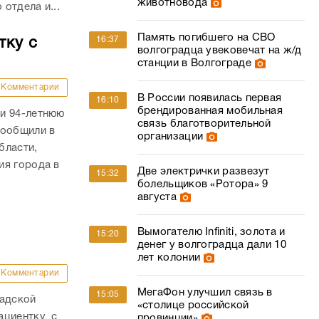
животновода
отдела и...
Память погибшего на СВО
16:37
тку с
волгоградца увековечат на ж/д
станции в Волгограде
Комментарии
В России появилась первая
16:10
брендированная мобильная
и 94-летнюю
связь благотворительной
сообщили в
организации
бласти,
ия города в
Две электрички развезут
15:32
болельщиков «Ротора» 9
августа
Вымогателю Infiniti, золота и
15:20
денег у волгоградца дали 10
лет колонии
Комментарии
МегаФон улучшил связь в
15:05
радской
«столице российской
ациентку с
провинции»