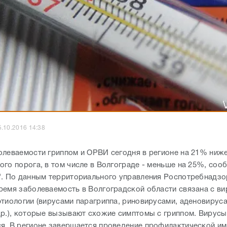
5.10.2016 14:38
олеваемости гриппом и ОРВИ сегодня в регионе на 21% ниж
ого порога, в том числе в Волгограде - меньше на 25%, соо
". По данным территориального управления Роспотребнадзо
ремя заболеваемость в Волгоградской области связана с ви
этиологии (вирусами парагриппа, риновирусами, аденовирус
др.), которые вызывают схожие симптомы с гриппом. Вирусы
я. В регионе завершается проведение профилактической и