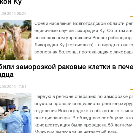
кой Ку
1.06.2026
08:20
Среди населения Волгоградской области ре
единичные случаи лихорадки Ку. Об этом за
региональном управлении Роспотребнадзор
Лихорадка Ку (коксиеллез) - природно-очаг
зоонозная болезнь, протекающая с лихорадко
били заморозкой раковые клетки в печ
адца
8.05.2026
17:51
Первую в регионе операцию по заморозке р
опухоли провели специалисты рентгенохиру
отделения Волгоградского областного клин
онкодиспансера. В облздраве сообщили, чт
криодеструкция была проведена 58-летнему 
Мужчину выписали на четвертый день...