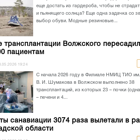
еще достать из гардероба, чтобы не страдат
и пьянящего солнца? Еще одна задачка со з
выбор обуви. Модные резиновые...
е трансплантации Волжского пересадил
00 пациентам
8.05.2026
19:24
С начала 2026 году в Филиале НМИЦ ТИО им
В. И. Шумакова в Волжском выполнено 38
трансплантаций, из которых 23 – почки (одна
– печени и 4...
ты санавиации 3074 раза вылетали в р
адской области