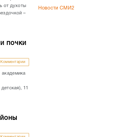
ь от духоты
Новости СМИ2
вездочкой –
и почки
Комментарии
. академика
 детская), 11
айоны
Комментарии