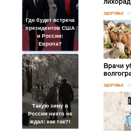
лихорад
ЗДОРОВЬЕ
0
Где будет встреча
президентов США
и России:
Европа?
Врачи у
волгогр
ЗДОРОВЬЕ
2
Такую зиму в
России никто не
ждал: как так?!