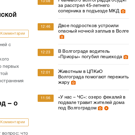
Ревнивого волгоградца осудят
13:08
за расстрел 45-летнего
соперника в подъезде МКД
нской
Двое подростков устроили
12:46
опасный ночной заплыв в Волге
Комментарии
ней с
В Волгограде водитель
12:23
«Приоры» погубил пешехода
кого
о первых
Животным в ЦПКиО
12:01
стой
Волгограда помогают пережить
остранения
жару
«У нас – ЧС»: озеро фекалий в
11:56
д – о
подвале травит жителей дома
под Волгоградом
Комментарии
 вопрос: что