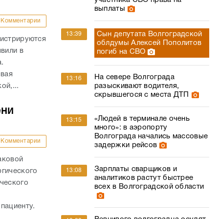
участника СВО права на
выплаты
Комментарии
Сын депутата Волгоградской
13:39
гистрируются
облдумы Алексей Пополитов
явили в
погиб на СВО
а.
овая
На севере Волгограда
13:16
й,...
разыскивают водителя,
скрывшегося с места ДТП
ени
«Людей в терминале очень
13:15
много»: в аэропорту
Волгограда начались массовые
Комментарии
задержки рейсов
аковой
Зарплаты сварщиков и
ргического
13:08
аналитиков растут быстрее
ического
всех в Волгоградской области
о
пациенту.