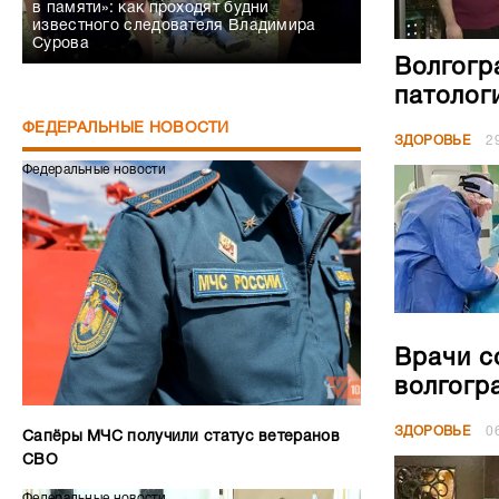
в памяти»: как проходят будни
известного следователя Владимира
Сурова
Волгогр
патолог
ФЕДЕРАЛЬНЫЕ НОВОСТИ
ЗДОРОВЬЕ
2
Федеральные новости
Врачи с
волгогр
ЗДОРОВЬЕ
0
Сапёры МЧС получили статус ветеранов
СВО
Федеральные новости