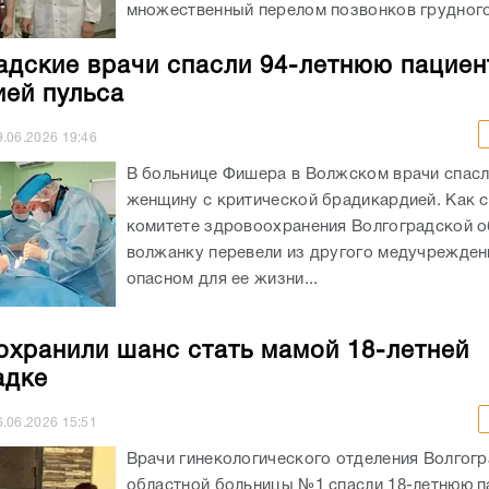
множественный перелом позвонков грудного 
адские врачи спасли 94-летнюю пациен
ией пульса
9.06.2026
19:46
В больнице Фишера в Волжском врачи спасл
женщину с критической брадикардией. Как 
комитете здровоохранения Волгоградской о
волжанку перевели из другого медучрежден
опасном для ее жизни...
охранили шанс стать мамой 18-летней
адке
6.06.2026
15:51
Врачи гинекологического отделения Волгог
областной больницы №1 спасли 18-летнюю п