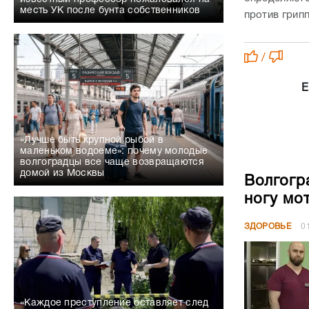
месть УК после бунта собственников
против грип
/
Е
«Лучше быть крупной рыбой в
маленьком водоеме»: почему молодые
волгоградцы все чаще возвращаются
домой из Москвы
Волгогр
ногу мо
ЗДОРОВЬЕ
0
«Каждое преступление оставляет след