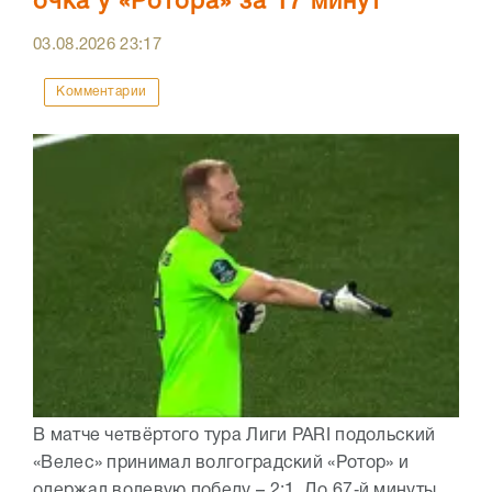
очка у «Ротора» за 17 минут
03.08.2026
23:17
Комментарии
В матче четвёртого тура Лиги PARI подольский
«Велес» принимал волгоградский «Ротор» и
одержал волевую победу – 2:1. До 67‑й минуты