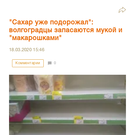
"Сахар уже подорожал":
волгоградцы запасаются мукой и
"макарошками"
18.03.2020
15:46
Комментарии
0