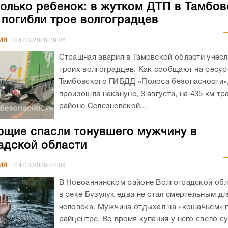
олько ребенок: в жутком ДТП в Тамбов
 погибли трое волгоградцев
ИЯ
04.08.2026
09:26
Страшная авария в Тамовской области унес
троих волгоградцев. Как сообщают на ресур
Тамбовского ГИБДД «Полоса безопасности»,
произошла накануне, 3 августа, на 435 км тр
районе Селезневской...
щие спасли тонувшего мужчину в
адской области
ИЯ
04.08.2026
07:09
В Новоаннинском районе Волгоградской обл
в реке Бузулук едва не стал смертельным д
человека. Мужчина отдыхал на «кошачьем» 
райцентре. Во время купания у него свело су