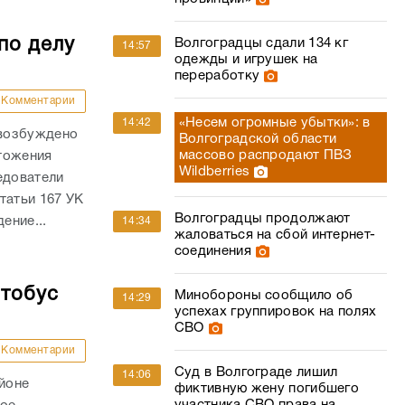
по делу
Волгоградцы сдали 134 кг
14:57
одежды и игрушек на
переработку
Комментарии
«Несем огромные убытки»: в
14:42
 возбуждено
Волгоградской области
массово распродают ПВЗ
тожения
Wildberries
едователи
татьи 167 УК
Волгоградцы продолжают
ение...
14:34
жаловаться на сбой интернет-
соединения
втобус
Минобороны сообщило об
14:29
успехах группировок на полях
СВО
Комментарии
Суд в Волгограде лишил
14:06
айоне
фиктивную жену погибшего