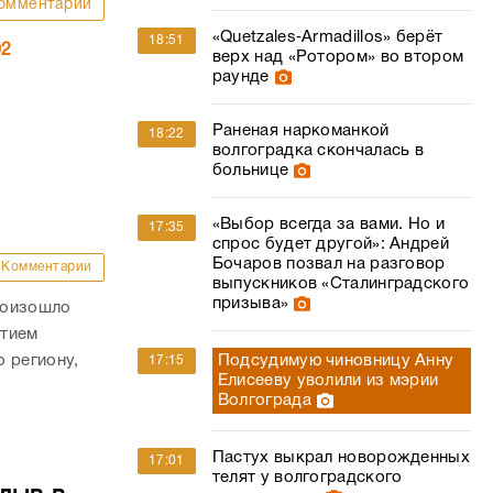
омментарии
«Quetzales‑Armadillos» берёт
18:51
02
верх над «Ротором» во втором
раунде
Раненая наркоманкой
18:22
волгоградка скончалась в
больнице
«Выбор всегда за вами. Но и
17:35
спрос будет другой»: Андрей
Бочаров позвал на разговор
Комментарии
выпускников «Сталинградского
призыва»
роизошло
стием
 региону,
Подсудимую чиновницу Анну
17:15
Елисееву уволили из мэрии
Волгограда
Пастух выкрал новорожденных
17:01
телят у волгоградского