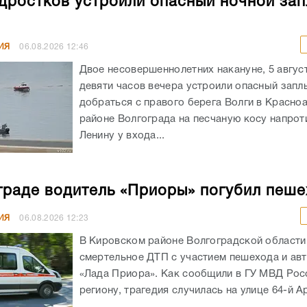
дростков устроили опасный ночной зап
ИЯ
06.08.2026
12:46
Двое несовершеннолетних накануне, 5 авгус
девяти часов вечера устроили опасный запл
добраться с правого берега Волги в Красн
районе Волгограда на песчаную косу напрот
Ленину у входа...
граде водитель «Приоры» погубил пеш
ИЯ
06.08.2026
12:23
В Кировском районе Волгоградской област
смертельное ДТП с участием пешехода и ав
«Лада Приора». Как сообщили в ГУ МВД Рос
региону, трагедия случилась на улице 64-й А