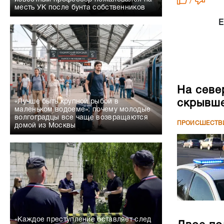
/
месть УК после бунта собственников
Е
На севе
скрывше
«Лучше быть крупной рыбой в
маленьком водоеме»: почему молодые
волгоградцы все чаще возвращаются
ПРОИСШЕСТВ
домой из Москвы
«Каждое преступление оставляет след