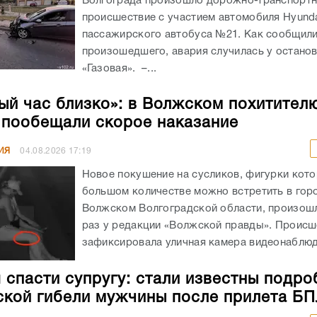
Волгограда произошло дорожно-транспорт
происшествие с участием автомобиля Hyunda
пассажирского автобуса №21. Как сообщил
произошедшего, авария случилась у остано
«Газовая». –...
ый час близко»: в Волжском похитител
 пообещали скорое наказание
ИЯ
04.08.2026
17:19
Новое покушение на сусликов, фигурки кото
большом количестве можно встретить в гор
Волжском Волгоградской области, произошл
раз у редакции «Волжской правды». Происш
зафиксировала уличная камера видеонаблюде
 спасти супругу: стали известны подро
ской гибели мужчины после прилета Б