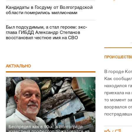
Кандидаты в Госдуму от Волгоградской
области померились миллионами
Был подсудимым, а стал героем: экс-
глава ГИБДД Александр Степанов
восстановил честное имя на СВО
ПРОИСШЕСТВ
АКТУАЛЬНО
В городе Ко
Как сообщил
находился г
приехала на
то момент з
взорвался от
пострадавши
Беспредел как в 90-х: в Волгограде
известный профессор пожаловался на