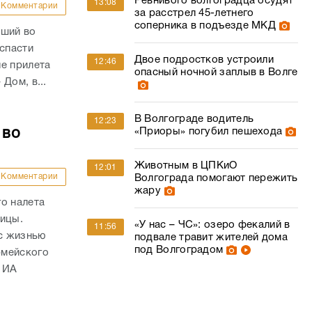
Ревнивого волгоградца осудят
13:08
Комментарии
за расстрел 45-летнего
соперника в подъезде МКД
вший во
 спасти
Двое подростков устроили
12:46
е прилета
опасный ночной заплыв в Волге
Дом, в...
В Волгограде водитель
12:23
 во
«Приоры» погубил пешехода
Животным в ЦПКиО
12:01
Комментарии
Волгограда помогают пережить
жару
о налета
ницы.
«У нас – ЧС»: озеро фекалий в
11:56
с жизнью
подвале травит жителей дома
под Волгоградом
рмейского
 ИА