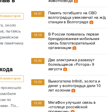
лыв в
животновода
Память погибшего на СВО
16:37
Комментарии
волгоградца увековечат на ж/д
станции в Волгограде
та, около
ыв, пытаясь
В России появилась первая
16:10
оармейском
брендированная мобильная
ив памятника
связь благотворительной
организации
Две электрички развезут
15:32
болельщиков «Ротора» 9
ехода
августа
Комментарии
Вымогателю Infiniti, золота и
15:20
денег у волгоградца дали 10
и произошло
лет колонии
томобиля
сии по
МегаФон улучшил связь в
15:05
рмии. По...
«столице российской
провинции»