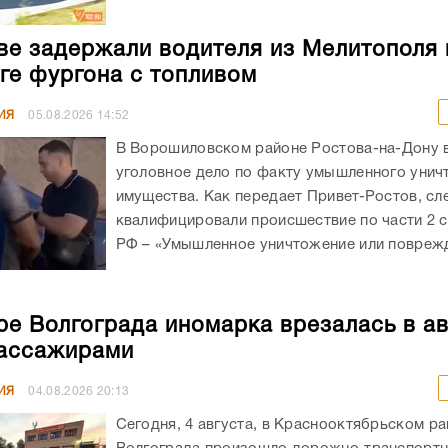
ве задержали водителя из Мелитополя 
ге фургона с топливом
ИЯ
05.08.2026
14:52
В Ворошиловском районе Ростова-на-Дону
уголовное дело по факту умышленного унич
имущества. Как передает Привет-Ростов, сл
квалифицировали происшествие по части 2 с
РФ – «Умышленное уничтожение или поврежд
ре Волгограда иномарка врезалась в а
ассажирами
ИЯ
04.08.2026
20:13
Сегодня, 4 августа, в Краснооктябрьском р