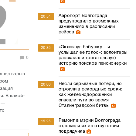
Аэропорт Волгограда
20:54
предупредил о возможных
изменениях в расписании
рейсов
«Окликнул бабушку – и
20:35
услышал ее голос»: волонтеры
0
рассказали трогательную
историю поисков пенсионерки
ошел взрыв.
ором
Несли серьезные потери, но
20:00
изация
строили в рекордные сроки:
как железнодорожники
я. В какой-
спасали пути во время
м —
Сталинградской битвы
что
Ремонт в мэрии Волгограда
19:25
отложили из-за отсутствия
подрядчика