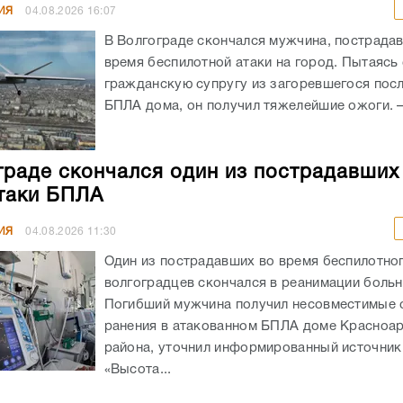
ИЯ
04.08.2026
16:07
В Волгограде скончался мужчина, пострада
время беспилотной атаки на город. Пытаясь
гражданскую супругу из загоревшегося посл
БПЛА дома, он получил тяжелейшие ожоги. – 
граде скончался один из пострадавших
таки БПЛА
ИЯ
04.08.2026
11:30
Один из пострадавших во время беспилотног
волгоградцев скончался в реанимации боль
Погибший мужчина получил несовместимые 
ранения в атакованном БПЛА доме Красноа
района, уточнил информированный источник
«Высота...