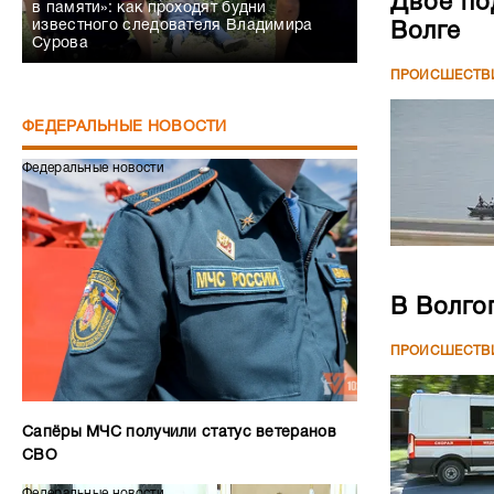
Двое по
в памяти»: как проходят будни
известного следователя Владимира
Волге
Сурова
ПРОИСШЕСТВ
ФЕДЕРАЛЬНЫЕ НОВОСТИ
Федеральные новости
В Волго
ПРОИСШЕСТВ
Сапёры МЧС получили статус ветеранов
СВО
Федеральные новости