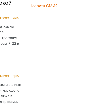
ской
Новости СМИ2
Комментарии
ла жизни
се
 трагедия
ассы Р-22 в
Комментарии
асти заплыв
ля молодого
пляже в
дорогами...