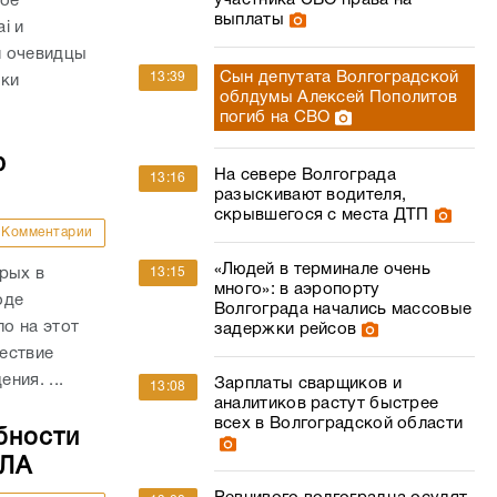
участника СВО права на
ное
выплаты
i и
и очевидцы
Сын депутата Волгоградской
13:39
вки
облдумы Алексей Пополитов
погиб на СВО
ю
На севере Волгограда
13:16
разыскивают водителя,
скрывшегося с места ДТП
Комментарии
«Людей в терминале очень
рых в
13:15
много»: в аэропорту
оде
Волгограда начались массовые
о на этот
задержки рейсов
ествие
ния. ...
Зарплаты сварщиков и
13:08
аналитиков растут быстрее
всех в Волгоградской области
бности
ПЛА