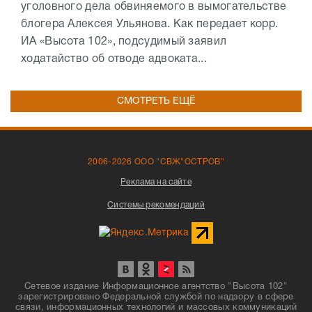
уголовного дела обвиняемого в вымогательстве
блогера Алексея Ульянова. Как передает корр.
ИА «Высота 102», подсудимый заявил
ходатайство об отводе адвоката...
СМОТРЕТЬ ЕЩЁ
2006-2026 ООО "СВЖ"ОСТРОВ"
Реклама на сайте
Системы рекомендаций
Сетевое издание Информационное агентство "Высота 102"
зарегистрировано Федеральной службой по надзору в сфере
связи, информационных технологий и массовых коммуникаций