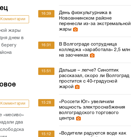
дец
День физкультурника в
16:39
Новоаннинском районе
Комментарии
перенесли из-за экстремальной
жары
сной жары
дня днем в
В Волгограде сотрудница
 берегу
16:31
колледжа «заработала» 2,5 млн
айона
на заочниках
Дальше – легче? Синоптик
15:51
рассказал, скоро ли Волгоград
простится с 40-градусной
совое
жарой
«Россети Юг» увеличили
15:28
Комментарии
мощность электроснабжения
волгоградского торгового
е «месиво»
центра
радали два
ослободска
«Водители радуются воде как
15:12
ии...