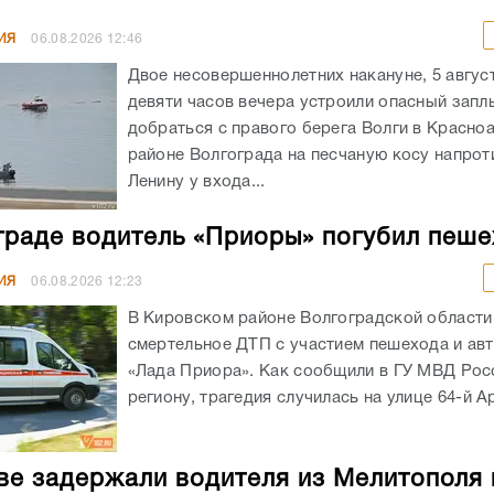
ИЯ
06.08.2026
12:46
Двое несовершеннолетних накануне, 5 авгус
девяти часов вечера устроили опасный запл
добраться с правого берега Волги в Красн
районе Волгограда на песчаную косу напрот
Ленину у входа...
граде водитель «Приоры» погубил пеш
ИЯ
06.08.2026
12:23
В Кировском районе Волгоградской област
смертельное ДТП с участием пешехода и ав
«Лада Приора». Как сообщили в ГУ МВД Рос
региону, трагедия случилась на улице 64-й А
ве задержали водителя из Мелитополя 