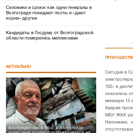
Силовики и сроки: как одни генералы в
Волгограде покидают посты и «дают
корни» другие
Кандидаты в Госдуму от Волгоградской
области померились миллионами
ПРОИСШЕСТВ
АКТУАЛЬНО
Сегодня в С
электропере
102» в дисп
оказались о
минимум 15 
Авария прои
МБУ ЖКХ рай
Напомним, н
Беспредел как в 90-х: в Волгограде
отсутствова
известный профессор пожаловался на