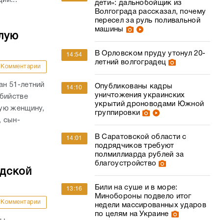
дети»: дальнобойщик из
Волгограда рассказал, почему
пересел за руль поливальной
машины
лую
В Орловском пруду утонул 20-
14:54
летний волгоградец
Комментарии
н 51-летний
Опубликованы кадры
14:10
уничтожения украинских
убийстве
укрытий дроноводами Южной
ую женщину,
группировки
, сын-
В Саратовской области с
14:01
подрядчиков требуют
полмиллиарда рублей за
благоустройство
адской
Били на суше и в море:
13:16
Минобороны подвело итог
Комментарии
недели массированных ударов
по целям на Украине