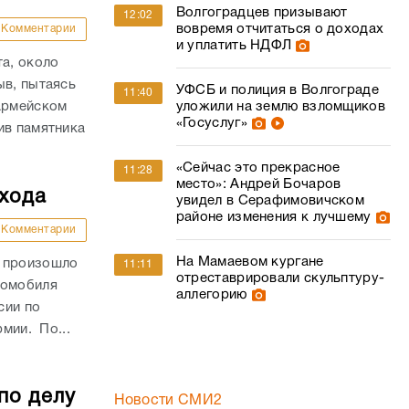
Волгоградцев призывают
12:02
вовремя отчитаться о доходах
Комментарии
и уплатить НДФЛ
та, около
ыв, пытаясь
УФСБ и полиция в Волгограде
11:40
оармейском
уложили на землю взломщиков
«Госуслуг»
ив памятника
«Сейчас это прекрасное
11:28
место»: Андрей Бочаров
ехода
увидел в Серафимовичском
районе изменения к лучшему
Комментарии
На Мамаевом кургане
и произошло
11:11
отреставрировали скульптуру-
томобиля
аллегорию
сии по
рмии. По...
по делу
Новости СМИ2