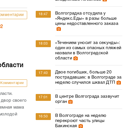
Волгоградка отсудила у
18:47
омментарии
«Яндекс.Еды» в разы больше
цены недоставленного заказа
02
«Течением уносит за секунды»:
18:03
один из самых опасных пляжей
назвали в Волгоградской
области
области
Двое погибших, больше 20
17:40
пострадавших: в Волгограде за
неделю случился шквал ДТП
Комментарии
ласти.
В центре Волгограда зазвучит
17:01
 двор своего
орган
иемная мама
 молодой
В Волгограде на неделю
16:50
перекроют часть улицы
Бакинская