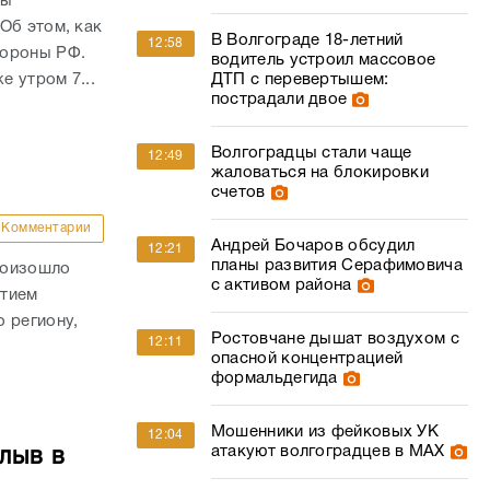
ны
Об этом, как
В Волгограде 18-летний
12:58
бороны РФ.
водитель устроил массовое
е утром 7...
ДТП с перевертышем:
пострадали двое
Волгоградцы стали чаще
12:49
жаловаться на блокировки
счетов
Комментарии
Андрей Бочаров обсудил
12:21
планы развития Серафимовича
роизошло
с активом района
стием
 региону,
Ростовчане дышат воздухом с
12:11
опасной концентрацией
формальдегида
Мошенники из фейковых УК
12:04
атакуют волгоградцев в МАХ
лыв в