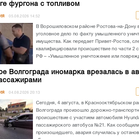
ге фургона с топливом
ИЯ
05.08.2026
14:52
В Ворошиловском районе Ростова-на-Дону
уголовное дело по факту умышленного унич
имущества. Как передает Привет-Ростов, сл
квалифицировали происшествие по части 2 с
РФ – «Умышленное уничтожение или поврежд
ре Волгограда иномарка врезалась в а
ассажирами
ИЯ
04.08.2026
20:13
Сегодня, 4 августа, в Краснооктябрьском р
Волгограда произошло дорожно-транспорт
происшествие с участием автомобиля Hyunda
пассажирского автобуса №21. Как сообщил
произошедшего, авария случилась у остано