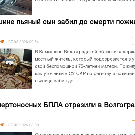
ине пьяный сын забил до смерти пожи
ИЯ
07.08.2026
09:54
В Камышине Волгоградской области задержа
местный житель, который подозревается в 
свой беспомощной 75-летней матери. Пожил
как уточнили в СУ СКР по региону и полиции
пьяница забил до...
мертоносных БПЛА отразили в Волгогр
ИЯ
07.08.2026
08:30