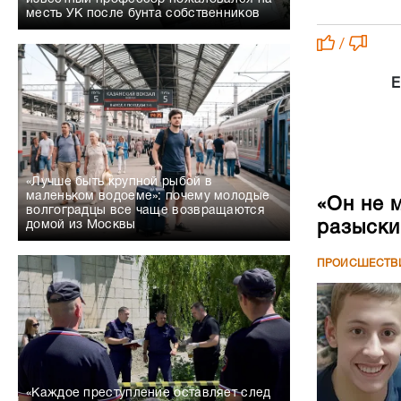
месть УК после бунта собственников
/
Е
«Лучше быть крупной рыбой в
маленьком водоеме»: почему молодые
«Он не 
волгоградцы все чаще возвращаются
разыски
домой из Москвы
ПРОИСШЕСТВ
«Каждое преступление оставляет след