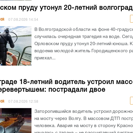
ском пруду утонул 20-летний волгогра
ИЯ
07.08.2026
14:54
В Волгоградской области на фоне 40-граду
случилась очередная трагедия на воде. Сего
Орловском пруду утонул 20-летний юноша. К
водоема молодой житель Городищенского р
приехал...
граде 18-летний водитель устроил мас
еревертышем: пострадали двое
ИЯ
07.08.2026
12:58
Заторопившийся водитель устроил дорожно
на мосту через Волгу. В массовом ДТП пост
человека. Авария на мосту в сторону Красн
началась с тарана – не рассчитавший дистанц