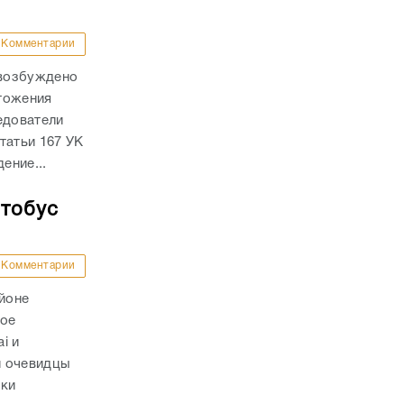
Комментарии
 возбуждено
тожения
едователи
татьи 167 УК
ение...
втобус
Комментарии
айоне
ное
i и
и очевидцы
вки