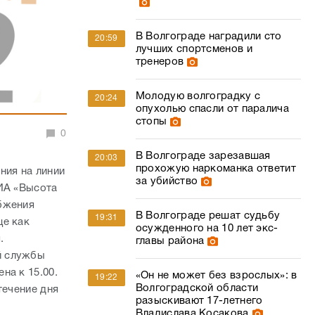
В Волгограде наградили сто
20:59
лучших спортсменов и
тренеров
Молодую волгоградку с
20:24
опухолью спасли от паралича
стопы
0
В Волгограде зарезавшая
20:03
прохожую наркоманка ответит
ния на линии
за убийство
 ИА «Высота
бжения
В Волгограде решат судьбу
19:31
ще как
осужденного на 10 лет экс-
я.
главы района
й службы
на к 15.00.
«Он не может без взрослых»: в
19:22
Волгоградской области
течение дня
разыскивают 17-летнего
Владислава Косакова