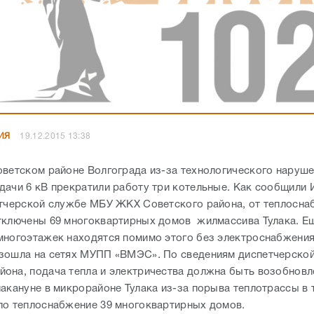
ИЯ
19.12.2015 13:38
оветском районе Волгограда из-за технологического наруше
дачи 6 кВ прекратили работу три котельные. Как сообщили
етчерской службе МБУ ЖКХ Советского района, от теплосна
тключены 69 многоквартирных домов жилмассива Тулака. Е
многоэтажек находятся помимо этого без электроснабжени
зошла на сетях МУПП «ВМЭС». По сведениям диспетчерско
она, подача тепла и электричества должна быть возобновле
акануне в микрорайоне Тулака из-за порыва теплотрассы в 
ло теплоснабжение 39 многоквартирных домов.