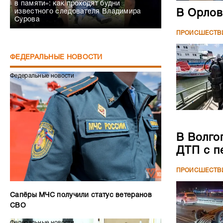
в памяти»: как проходят будни
В Орлов
известного следователя Владимира
Сурова
ПРОИСШЕСТВ
ФЕДЕРАЛЬНЫЕ НОВОСТИ
Федеральные новости
В Волго
ДТП с п
ПРОИСШЕСТВ
Сапёры МЧС получили статус ветеранов
СВО
Федеральные новости