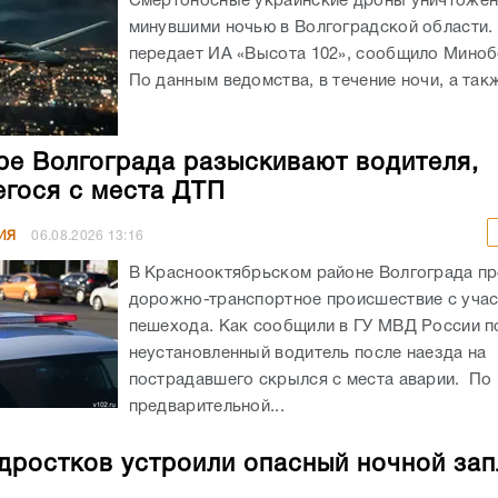
Смертоносные украинские дроны уничтоже
минувшими ночью в Волгоградской области. 
передает ИА «Высота 102», сообщило Мино
По данным ведомства, в течение ночи, а такж
ре Волгограда разыскивают водителя,
гося с места ДТП
ИЯ
06.08.2026
13:16
В Краснооктябрьском районе Волгограда п
дорожно-транспортное происшествие с уча
пешехода. Как сообщили в ГУ МВД России по
неустановленный водитель после наезда на
пострадавшего скрылся с места аварии. По
предварительной...
дростков устроили опасный ночной зап