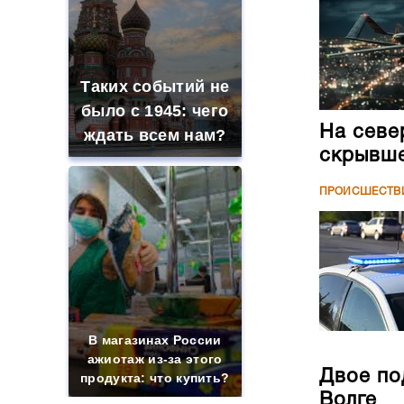
Таких событий не
было с 1945: чего
На севе
ждать всем нам?
скрывше
ПРОИСШЕСТВ
В магазинах России
ажиотаж из-за этого
Двое по
продукта: что купить?
Волге