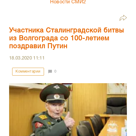
Новости СМИ2
Участника Сталинградской битвы
из Волгограда со 100-летием
поздравил Путин
18.03.2020
11:11
Комментарии
0