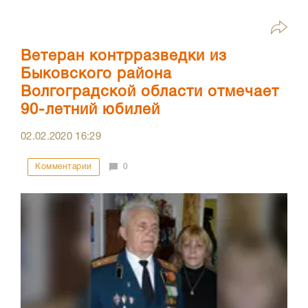
Ветеран контрразведки из
Быковского района
Волгоградской области отмечает
90-летний юбилей
02.02.2020
16:29
Комментарии
0