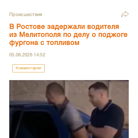
Происшествия
В Ростове задержали водителя
из Мелитополя по делу о поджоге
фургона с топливом
05.08.2026
14:52
Комментарии