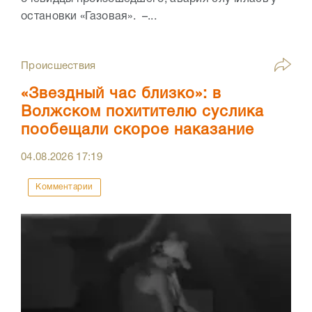
остановки «Газовая». –...
Происшествия
«Звездный час близко»: в
Волжском похитителю суслика
пообещали скорое наказание
04.08.2026
17:19
Комментарии