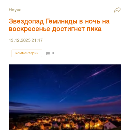
Наука
Звездопад Геминиды в ночь на
воскресенье достигнет пика
13.12.2025
21:47
Комментарии
0