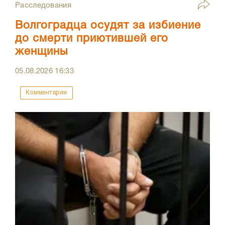
Расследования
Волгоградца осудят за избиение
до смерти приютившей его
женщины
05.08.2026
16:33
Комментарии