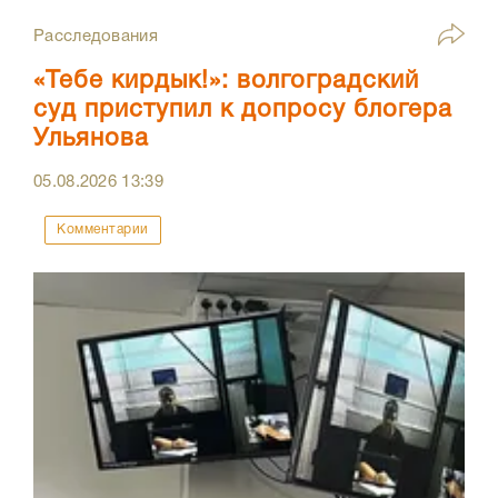
Расследования
«Тебе кирдык!»: волгоградский
суд приступил к допросу блогера
Ульянова
05.08.2026
13:39
Комментарии