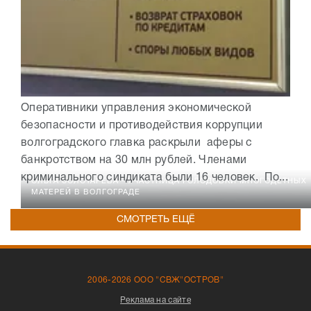
Оперативники управления экономической
безопасности и противодействия коррупции
волгоградского главка раскрыли аферы с
банкротством на 30 млн рублей. Членами
криминального синдиката были 16 человек. По...
ОЛЬГА ЗОЛОТАРЕВА - УЧАСТНИЦА ГОЛОДОВКИ МНОГОДЕТНЫХ
МАТЕРЕЙ В ВОЛГОГРАДЕ
СМОТРЕТЬ ЕЩЁ
2006-2026 ООО "СВЖ"ОСТРОВ"
Реклама на сайте