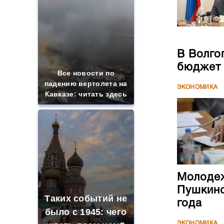
В Волго
бюджет
Все новости по
падению вертолета на
ЭКОНОМИКА
Кавказе: читать здесь
Молодеж
Пушкинс
Таких событий не
года
было с 1945: чего
ЭКОНОМИКА