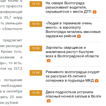
ходы казны в
На севере Волгограда
13:16
ого прироста
разыскивают водителя,
скрывшегося с места ДТП
 преференций
о 85,7 млрд
«Людей в терминале очень
ыть уменьшен
13:15
много»: в аэропорту
в областного
Волгограда начались массовые
задержки рейсов
 предлагает
ение расходов
Зарплаты сварщиков и
13:08
 Кроме того,
аналитиков растут быстрее
всех в Волгоградской области
азования и
ы», то есть,
тся на 157,2
Ревнивого волгоградца осудят
13:08
за расстрел 45-летнего
а погашение
соперника в подъезде МКД
необходимо
а в сентябре
Двое подростков устроили
12:46
опасный ночной заплыв в Волге
вить 25 млн
млн рублей.