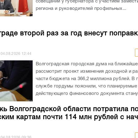
совещании у губернатора с участием замест
региона и руководителей профильных...
граде второй раз за год внесут поправк
04.08.2026
12:44
Волгоградская городская дума на ближайше
рассмотрит проект изменения доходной и р
части бюджета на 366,2 миллиона рублей. В 
службе гордумы пояснили, что планируемые
действующего финансового документа станут
ь Волгоградской области потратила п
ким картам почти 114 млн рублей с на
04.08.2026
09:36