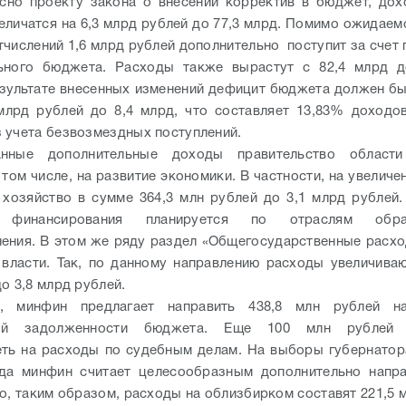
асно проекту закона о внесении корректив в бюджет, до
величатся на 6,3 млрд рублей до 77,3 млрд. Помимо ожидаем
тчислений 1,6 млрд рублей дополнительно поступит за счет
ьного бюджета. Расходы также вырастут с 82,4 млрд д
езультате внесенных изменений дефицит бюджета должен б
млрд рублей до 8,4 млрд, что составляет 13,83% доходо
 учета безвозмездных поступлений.
анные дополнительные доходы правительство области
 том числе, на развитие экономики. В частности, на увелич
 хозяйство в сумме 364,3 млн рублей до 3,1 млрд рублей.
е финансирования планируется по отраслям обр
ения. В этом же ряду раздел «Общегосударственные расход
власти. Так, по данному направлению расходы увеличиваю
до 3,8 млрд рублей.
, минфин предлагает направить 438,8 млн рублей н
кой задолженности бюджета. Еще 100 млн рублей 
ть на расходы по судебным делам. На выборы губернатор
ода минфин считает целесообразным дополнительно напра
о, таким образом, расходы на облизбирком составят 221,5 