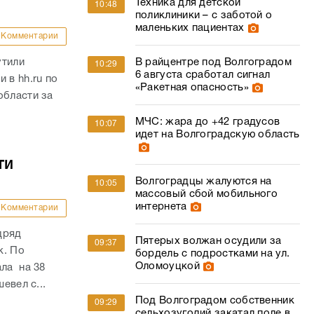
Техника для детской
10:48
поликлиники – с заботой о
маленьких пациентах
Комментарии
утили
В райцентре под Волгоградом
10:29
6 августа сработал сигнал
 в hh.ru по
«Ракетная опасность»
области за
МЧС: жара до +42 градусов
10:07
идет на Волгоградскую область
ти
Волгоградцы жалуются на
10:05
массовый сбой мобильного
интернета
Комментарии
дряд
Пятерых волжан осудили за
09:37
к. По
бордель с подростками на ул.
Оломоуцкой
ала на 38
евел с...
Под Волгоградом собственник
09:29
сельхозугодий закатал поле в