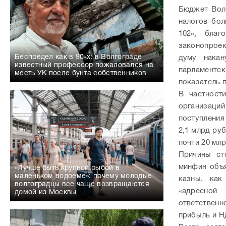
Бюджет Волг
налогов бо
102», благ
законопроек
Беспредел как в 90-х: в Волгограде
думу накан
известный профессор пожаловался на
парламентск
месть УК после бунта собственников
показатель 
В частност
организаци
поступления
2,1 млрд ру
почти 20 мл
Причины ст
минфин объя
«Лучше быть крупной рыбой в
маленьком водоеме»: почему молодые
казны, как
волгоградцы все чаще возвращаются
«адресной
домой из Москвы
ответственн
прибыль и Н