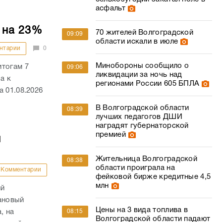
асфальт
 на 23%
70 жителей Волгоградской
09:09
области искали в июле
нтарии
0
Минобороны сообщило о
итогам 7
09:06
ликвидации за ночь над
а к
регионами России 605 БПЛА
 01.08.2026
В Волгоградской области
08:39
лучших педагогов ДШИ
наградят губернаторской
премией
й
Жительница Волгоградской
08:38
области проиграла на
Комментарии
фейковой бирже кредитные 4,5
млн
ий
ановый
Цены на 3 вида топлива в
, на
08:15
Волгоградской области падают