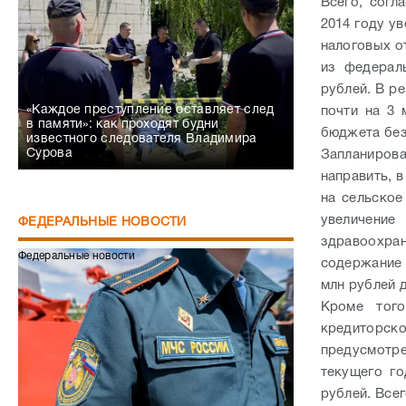
Всего, согл
2014 году у
налоговых о
из федерал
рублей. В р
«Каждое преступление оставляет след
почти на 3 
в памяти»: как проходят будни
бюджета без
известного следователя Владимира
Сурова
Запланиров
направить, в
на сельское
увеличени
ФЕДЕРАЛЬНЫЕ НОВОСТИ
здравоохран
Федеральные новости
содержание 
млн рублей 
Кроме того
кредиторс
предусмотре
текущего г
рублей. Всег