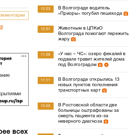
В Волгограде водитель
12:23
«Приоры» погубил пешехода
омментарии
02
Животным в ЦПКиО
12:01
Волгограда помогают пережить
жару
«У нас – ЧС»: озеро фекалий в
11:56
подвале травит жителей дома
под Волгоградом
В Волгограде открылись 13
11:11
новых пунктов пополнения
транспортных карт
В Ростовской области две
10:50
больницы оштрафованы за
смерть пациента из-за
неверного диагноза
рее всех