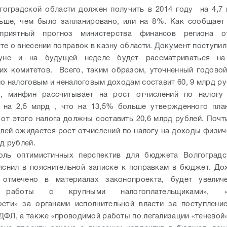
оградской области должен получить в 2014 году на 4,7
льше, чем было запланировано, или на 8%. Как сообщает
оприятный прогноз министерства финансов региона 
те о внесении поправок в казну области. Документ поступил
уне и на будущей неделе будет рассматриваться на
их комитетов. Всего, таким образом, уточненный годово
по налоговым и неналоговым доходам составит 60, 9 млрд 
и, минфин рассчитывает на рост отчислений по налогу
й на 2,5 млрд , что на 13,5% больше утвержденного пла
 от этого налога должны составить 20,6 млрд рублей. Почт
блей ожидается рост отчислений по налогу на доходы физич
рд рублей.
оль оптимистичных перспектив для бюджета Волгоградс
снил в пояснительной записке к поправкам в бюджет. До
 отмечено в материалах законопроекта, будет увелич
 работы с крупными налогоплательщиками», «з
ости» за органами исполнительной власти за поступлени
ДФЛ, а также «проводимой работы по легализации «теневой»