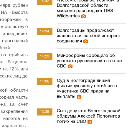
«Несем огромные убытки»: в
14:42
Волгоградской области
 млрд рублей
массово распродают ПВЗ
 ИА «Высота
Wildberries
отображен в
 в областную
Волгоградцы продолжают
14:34
 заседаниях
жаловаться на сбой интернет-
й прогнозный
соединения
рублей.
 на прибыль
Минобороны сообщило об
14:29
успехах группировок на полях
на. В целом
СВО
и на 12% или
еских лиц до
Суд в Волгограде лишил
14:06
фиктивную жену погибшего
кой области
участника СВО права на
выплаты
ходная часть
ена за счет
Сын депутата Волгоградской
акрепления
13:39
облдумы Алексей Пополитов
е налогов на
погиб на СВО
 зарплаты».