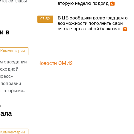
ителей главы
вторую неделю подряд
В ЦБ сообщили волгоградцам о
07:52
возможности пополнить свои
счета через любой банкомат
и в
Комментарии
м заседании
Новости СМИ2
асходной
пресс-
 поправки
 вторыми...
о
чала
Комментарии