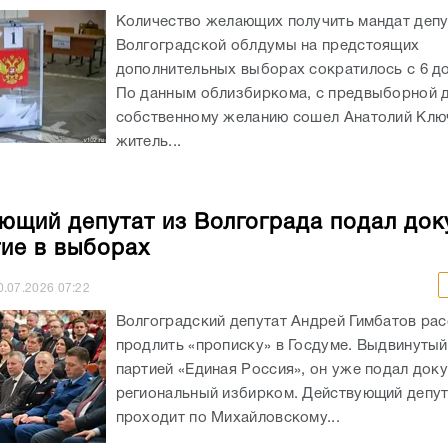
Количество желающих получить мандат депу
Волгоградской облдумы на предстоящих
дополнительных выборах сократилось с 6 до
По данным облизбиркома, с предвыборной д
собственному желанию сошел Анатолий Клю
житель...
ющий депутат из Волгограда подал до
тие в выборах
0.07.2026
07:22
Волгоградский депутат Андрей Гимбатов ра
продлить «прописку» в Госдуме. Выдвинуты
партией «Единая Россия», он уже подал док
региональный избирком. Действующий депу
проходит по Михайловскому...