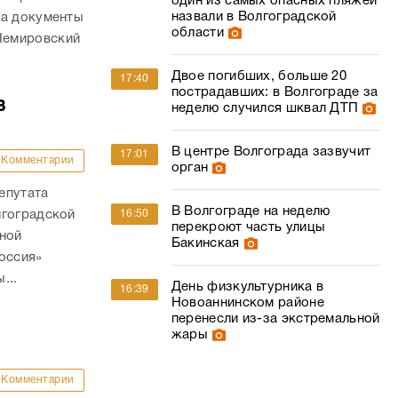
один из самых опасных пляжей
назвали в Волгоградской
на документы
области
Немировский
Двое погибших, больше 20
17:40
пострадавших: в Волгограде за
в
неделю случился шквал ДТП
В центре Волгограда зазвучит
17:01
Комментарии
орган
епутата
В Волгограде на неделю
16:50
лгоградской
перекроют часть улицы
ьной
Бакинская
оссия»
...
День физкультурника в
16:39
Новоаннинском районе
перенесли из-за экстремальной
жары
Комментарии