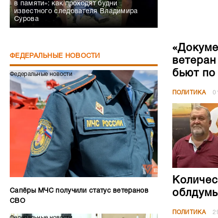
в памяти»: как проходят будни
известного следователя Владимира
Сурова
«Докуме
ФЕДЕРАЛЬНЫЕ НОВОСТИ
ветеран
бьют по
Федеральные новости
ПОЛИТИКА
0
Количес
Сапёры МЧС получили статус ветеранов
облдумы
СВО
ПОЛИТИКА
2
Федеральные новости