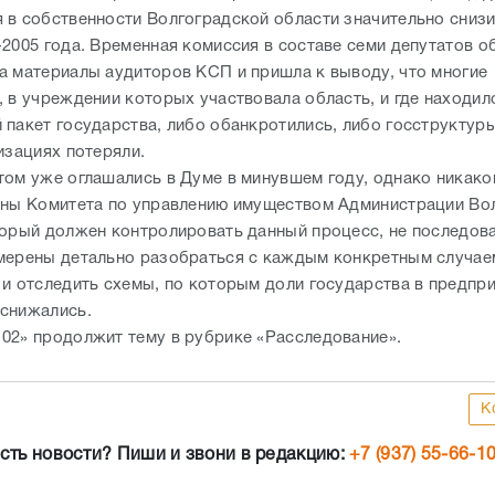
 в собственности Волгоградской области значительно снизи
-2005 года. Временная комиссия в составе семи депутатов о
а материалы аудиторов КСП и пришла к выводу, что многие
, в учреждении которых участвовала область, и где находил
 пакет государства, либо обанкротились, либо госструктур
изациях потеряли.
том уже оглашались в Думе в минувшем году, однако никако
оны Комитета по управлению имуществом Администрации Во
торый должен контролировать данный процесс, не последова
мерены детально разобраться с каждым конкретным случае
 и отследить схемы, по которым доли государства в предпр
снижались.
02» продолжит тему в рубрике «Расследование».
К
сть новости? Пиши и звони в редакцию:
+7 (937) 55-66-1