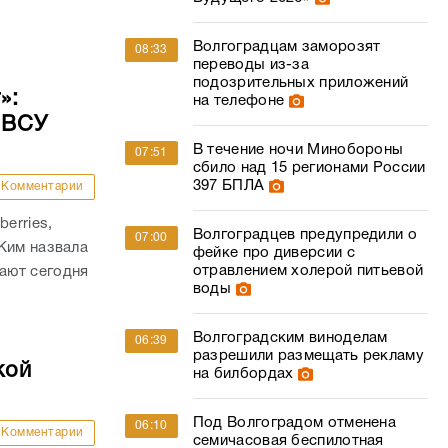
Волгоградцам заморозят
08:33
переводы из-за
подозрительных приложений
»:
на телефоне
 ВСУ
В течение ночи Минобороны
07:51
сбило над 15 регионами России
397 БПЛА
Комментарии
erries,
Волгоградцев предупредили о
07:00
Ким назвала
фейке про диверсии с
отравлением холерой питьевой
ают сегодня
воды
Волгоградским виноделам
06:39
разрешили размещать рекламу
кой
на билбордах
Под Волгоградом отменена
06:10
Комментарии
семичасовая беспилотная