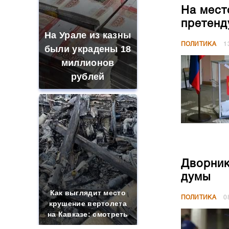
На мест
претенд
На Урале из казны
ПОЛИТИКА
1
были украдены 18
миллионов
рублей
Дворник
думы
Как выглядит место
ПОЛИТИКА
0
крушение вертолета
на Кавказе: смотреть