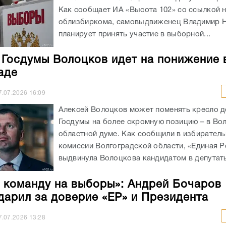
Как сообщает ИА «Высота 102» со ссылкой 
облизбиркома, самовыдвиженец Владимир 
планирует принять участие в выборной...
 Госдумы Волоцков идет на понижение 
аде
7.07.2026
16:09
Алексей Волоцков может поменять кресло д
Госдумы на более скромную позицию – в Во
областной думе. Как сообщили в избирател
комиссии Волгоградской области, «Единая Р
выдвинула Волоцкова кандидатом в депутаты
 команду на выборы»: Андрей Бочаров
дарил за доверие «ЕР» и Президента
7.07.2026
13:28