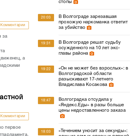
стопы
В Волгограде зарезавшая
20:03
прохожую наркоманка ответит
Комментарии
за убийство
 за
В Волгограде решат судьбу
19:31
осужденного на 10 лет экс-
ата
главы района
движенец, а
радскими
«Он не может без взрослых»: в
19:22
Волгоградской области
разыскивают 17-летнего
Владислава Косакова
ластной
Волгоградка отсудила у
18:47
«Яндекс.Еды» в разы больше
цены недоставленного заказа
Комментарии
ло первое
«Течением уносит за секунды»:
18:03
гпарламента.