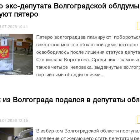
о экс-депутата Волгоградской облдумы
уют пятеро
3.07.2026
10:41
Пятеро волгоградцев планируют побороться
вакантное место в областной думе, которое
освободилось после лишения статуса депут
Станислава Короткова. Среди них – самовы
также четыре человека, выдвинутые волгог
партийными объединениями...
 из Волгограда подался в депутаты об
8.07.2026
12:15
В избирком Волгоградской области поступи
заявление от желающего стать депутатом ре