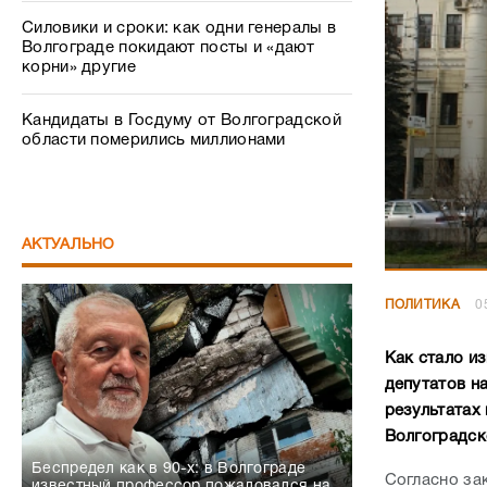
Силовики и сроки: как одни генералы в
Волгограде покидают посты и «дают
корни» другие
Кандидаты в Госдуму от Волгоградской
области померились миллионами
АКТУАЛЬНО
ПОЛИТИКА
0
Как стало и
депутатов н
результатах
Волгоградск
Беспредел как в 90-х: в Волгограде
Согласно за
известный профессор пожаловался на