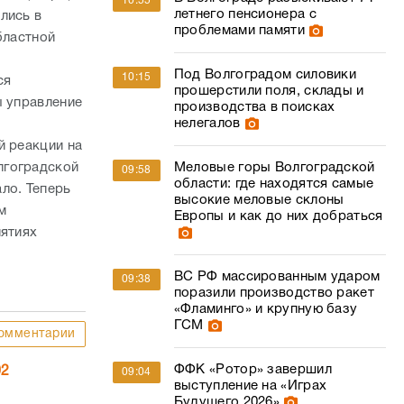
10:55
летнего пенсионера с
лись в
проблемами памяти
бластной
Под Волгоградом силовики
10:15
ся
прошерстили поля, склады и
ы управление
производства в поисках
нелегалов
й реакции на
Меловые горы Волгоградской
лгоградской
09:58
области: где находятся самые
ло. Теперь
высокие меловые склоны
м
Европы и как до них добраться
иятиях
ВС РФ массированным ударом
09:38
поразили производство ракет
«Фламинго» и крупную базу
ГСМ
омментарии
ФФК «Ротор» завершил
02
09:04
выступление на «Играх
Будущего 2026»