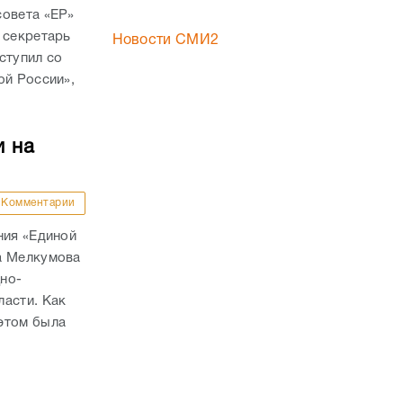
совета «ЕР»
 секретарь
Новости СМИ2
ступил со
ой России»,
и на
Комментарии
ния «Единой
а Мелкумова
но-
ласти. Как
этом была