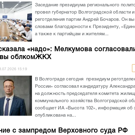
Заседание президиума регионального полит
провел губернатор Волгоградской области и
реготделения партии Андрей Бочаров. Он вы
словами благодарности к Президенту, «Един
а также к партийцам и жителям...
сказала «надо»: Мелкумова согласовал
авы облкомЖКХ
3.07.2026
15:19
В Волгограде сегодня президиум реготделе
России» согласовал кандидатуру Александр
на должность председателя комитета жилищ
коммунального хозяйства Волгоградской об
сообщает ИА «Высота 102», информация об 
опубликована на...
ие с зампредом Верховного суда РФ