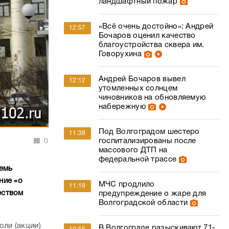
ландшафтный пожар
«Всё очень достойно»: Андрей
12:57
Бочаров оценил качество
благоустройства сквера им.
Говорухина
Андрей Бочаров вывел
12:12
утомленных солнцем
чиновников на обновляемую
набережную
Под Волгоградом шестеро
11:38
госпитализированы после
0
массового ДТП на
федеральной трассе
семь
ние «о
МЧС продлило
11:19
еством
предупреждение о жаре для
Волгоградской области
оли (акции)
В Волгограде разыскивают 71-