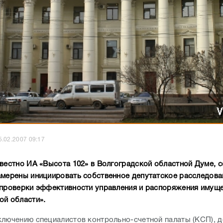
5.02.2007 09:17
звестно ИА «Высота 102» в Волгоградской областной Думе, 
амерены инициировать собственное депутатское расследова
 проверки эффективности управления и распоряжения имущ
ой области».
ключению специалистов контрольно-счетной палаты (КСП), д