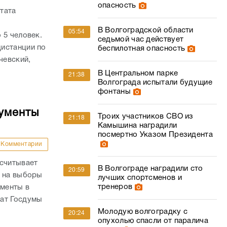
опасность
тата
В Волгоградской области
05:54
 5 человек.
седьмой час действует
истанции по
беспилотная опасность
чевский,
В Центральном парке
21:38
Волгограда испытали будущие
фонтаны
кументы
Троих участников СВО из
21:18
Камышина наградили
посмертно Указом Президента
Комментарии
ссчитывает
В Волгограде наградили сто
20:59
й на выборы
лучших спортсменов и
тренеров
ументы в
тат Госдумы
Молодую волгоградку с
20:24
опухолью спасли от паралича