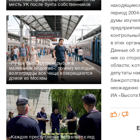
месть УК после бунта собственников
находящиеся
период 2004
думы изучил
предприятия
контрольный
в этих орган
Данные об э
них со стор
«Лучше быть крупной рыбой в
области, ко
маленьком водоеме»: почему молодые
депутаты на
волгоградцы все чаще возвращаются
домой из Москвы
банкротства
неожиданно 
ИА «Высота1
/
Е
«Каждое преступление оставляет след