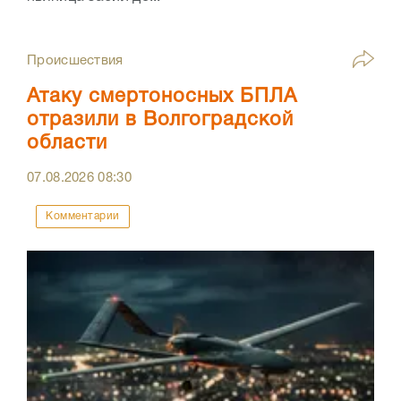
Происшествия
Атаку смертоносных БПЛА
отразили в Волгоградской
области
07.08.2026
08:30
Комментарии