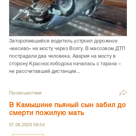
Заторопившийся водитель устроил дорожное
«месиво» на мосту через Волгу. В массовом ДТП
пострадали два человека. Авария на мосту в
сторону Краснослободска началась с тарана –
не рассчитавший дистанции...
Происшествия
В Камышине пьяный сын забил до
смерти пожилую мать
07.08.2026
09:54