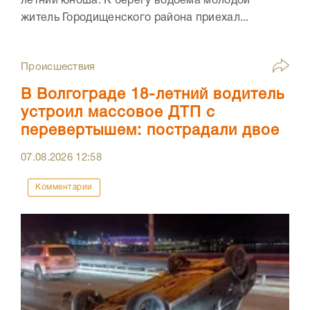
летний юноша. К берегу водоема молодой
житель Городищенского района приехал...
Происшествия
В Волгограде 18-летний водитель
устроил массовое ДТП с
перевертышем: пострадали двое
07.08.2026
12:58
Комментарии