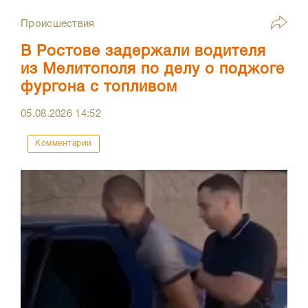
Происшествия
В Ростове задержали водителя
из Мелитополя по делу о поджоге
фургона с топливом
05.08.2026
14:52
Комментарии