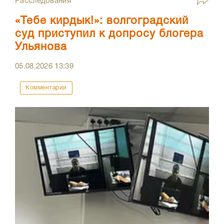
Расследования
«Тебе кирдык!»: волгоградский
суд приступил к допросу блогера
Ульянова
05.08.2026
13:39
Комментарии