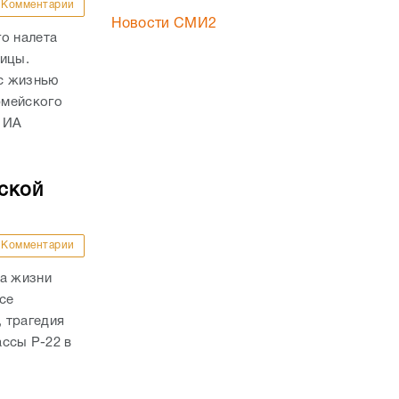
Комментарии
Новости СМИ2
о налета
ницы.
с жизнью
рмейского
 ИА
ской
Комментарии
ла жизни
се
 трагедия
ассы Р-22 в