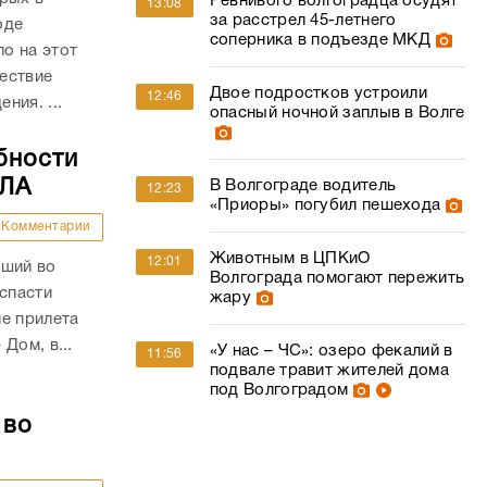
Ревнивого волгоградца осудят
13:08
за расстрел 45-летнего
оде
соперника в подъезде МКД
о на этот
ествие
Двое подростков устроили
12:46
ния. ...
опасный ночной заплыв в Волге
бности
ПЛА
В Волгограде водитель
12:23
«Приоры» погубил пешехода
Комментарии
Животным в ЦПКиО
12:01
вший во
Волгограда помогают пережить
 спасти
жару
е прилета
Дом, в...
«У нас – ЧС»: озеро фекалий в
11:56
подвале травит жителей дома
под Волгоградом
 во