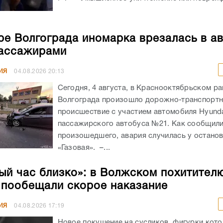
ре Волгограда иномарка врезалась в а
ассажирами
ИЯ
04.08.2026
20:13
Сегодня, 4 августа, в Краснооктябрьском р
Волгограда произошло дорожно-транспорт
происшествие с участием автомобиля Hyunda
пассажирского автобуса №21. Как сообщил
произошедшего, авария случилась у остано
«Газовая». –...
ый час близко»: в Волжском похитител
 пообещали скорое наказание
ИЯ
04.08.2026
17:19
Новое покушение на сусликов, фигурки кото