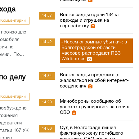
ехода
Волгоградцы сдали 134 кг
14:57
одежды и игрушек на
Комментарии
переработку
и произошло
томобиля
«Несем огромные убытки»: в
14:42
сии по
Волгоградской области
массово распродают ПВЗ
рмии. По...
Wildberries
Волгоградцы продолжают
14:34
по делу
жаловаться на сбой интернет-
соединения
Комментарии
Минобороны сообщило об
14:29
успехах группировок на полях
 возбуждено
СВО
тожения
едователи
Суд в Волгограде лишил
14:06
татьи 167 УК
фиктивную жену погибшего
ение...