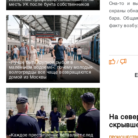
Она-то и в
месть УК после бунта собственников
охраны обна
бара. Общая
факту возбу
/
«Лучше быть крупной рыбой в
маленьком водоеме»: почему молодые
волгоградцы все чаще возвращаются
Е
домой из Москвы
На севе
скрывше
«Каждое преступление оставляет след
ПРОИСШЕСТВ