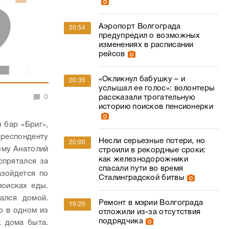
Аэропорт Волгограда
20:54
предупредил о возможных
изменениях в расписании
рейсов
«Окликнул бабушку – и
20:35
услышал ее голос»: волонтеры
0
рассказали трогательную
историю поисков пенсионерки
 бар «Бриг»,
рреспонденту
Несли серьезные потери, но
20:00
ому Анатолий
строили в рекордные сроки:
как железнодорожники
спрятался за
спасали пути во время
азойдется по
Сталинградской битвы
поисках еды.
ался домой.
Ремонт в мэрии Волгограда
19:25
о в одном из
отложили из-за отсутствия
подрядчика
 дома быта.