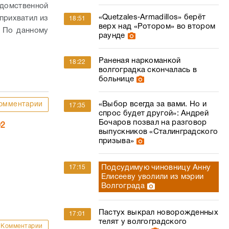
домственной
«Quetzales‑Armadillos» берёт
прихватил из
18:51
верх над «Ротором» во втором
. По данному
раунде
Раненая наркоманкой
18:22
волгоградка скончалась в
больнице
«Выбор всегда за вами. Но и
омментарии
17:35
спрос будет другой»: Андрей
Бочаров позвал на разговор
02
выпускников «Сталинградского
призыва»
Подсудимую чиновницу Анну
17:15
Елисееву уволили из мэрии
Волгограда
Пастух выкрал новорожденных
17:01
телят у волгоградского
Комментарии