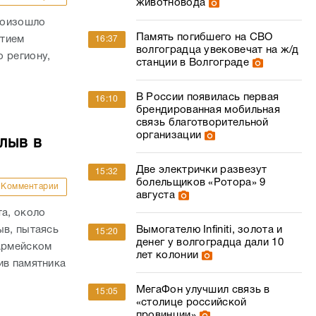
животновода
роизошло
Память погибшего на СВО
стием
16:37
волгоградца увековечат на ж/д
 региону,
станции в Волгограде
В России появилась первая
16:10
брендированная мобильная
связь благотворительной
организации
лыв в
Две электрички развезут
15:32
болельщиков «Ротора» 9
Комментарии
августа
та, около
ыв, пытаясь
Вымогателю Infiniti, золота и
15:20
денег у волгоградца дали 10
оармейском
лет колонии
ив памятника
МегаФон улучшил связь в
15:05
«столице российской
провинции»