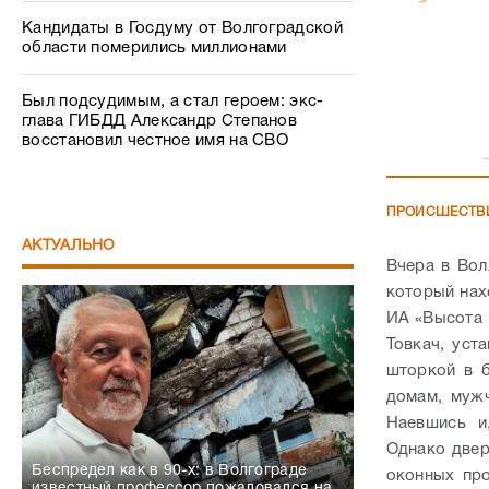
Кандидаты в Госдуму от Волгоградской
области померились миллионами
Был подсудимым, а стал героем: экс-
глава ГИБДД Александр Степанов
восстановил честное имя на СВО
ПРОИСШЕСТВ
АКТУАЛЬНО
Вчера в Вол
который нах
ИА «Высота 
Товкач, уст
шторкой в б
домам, мужч
Наевшись и
Однако двер
Беспредел как в 90-х: в Волгограде
оконных пр
известный профессор пожаловался на