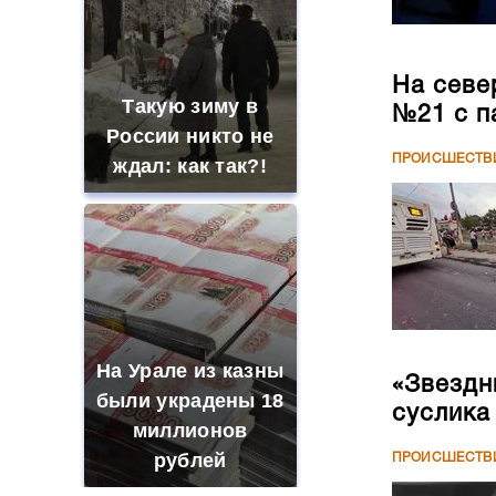
На севе
Такую зиму в
№21 с п
России никто не
ПРОИСШЕСТВ
ждал: как так?!
На Урале из казны
«Звездн
были украдены 18
суслика
миллионов
рублей
ПРОИСШЕСТВ