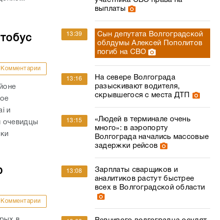
участника СВО права на
выплаты
Сын депутата Волгоградской
13:39
втобус
облдумы Алексей Пополитов
погиб на СВО
Комментарии
На севере Волгограда
13:16
разыскивают водителя,
айоне
скрывшегося с места ДТП
ное
i и
«Людей в терминале очень
13:15
и очевидцы
много»: в аэропорту
вки
Волгограда начались массовые
задержки рейсов
ю
Зарплаты сварщиков и
13:08
аналитиков растут быстрее
всех в Волгоградской области
Комментарии
рых в