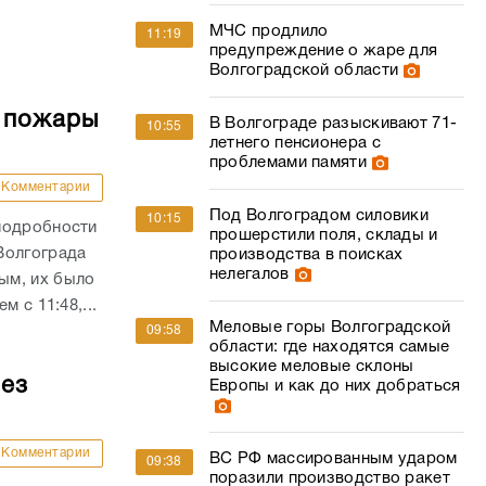
МЧС продлило
11:19
предупреждение о жаре для
Волгоградской области
е пожары
В Волгограде разыскивают 71-
10:55
летнего пенсионера с
проблемами памяти
Комментарии
Под Волгоградом силовики
10:15
подробности
прошерстили поля, склады и
Волгограда
производства в поисках
нелегалов
ым, их было
 с 11:48,...
Меловые горы Волгоградской
09:58
области: где находятся самые
высокие меловые склоны
без
Европы и как до них добраться
Комментарии
ВС РФ массированным ударом
09:38
поразили производство ракет