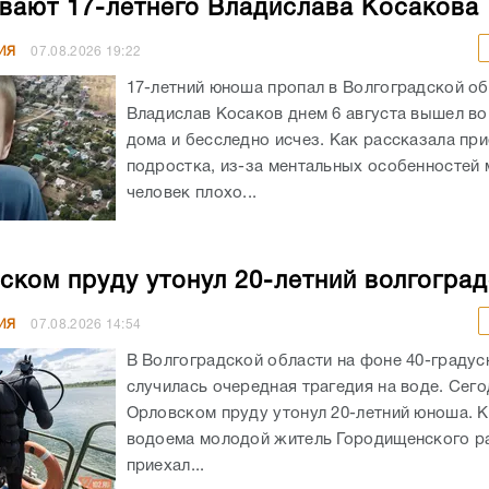
вают 17-летнего Владислава Косакова
ИЯ
07.08.2026
19:22
17-летний юноша пропал в Волгоградской об
Владислав Косаков днем 6 августа вышел во
дома и бесследно исчез. Как рассказала пр
подростка, из-за ментальных особенностей
человек плохо...
ском пруду утонул 20-летний волгогра
ИЯ
07.08.2026
14:54
В Волгоградской области на фоне 40-граду
случилась очередная трагедия на воде. Сего
Орловском пруду утонул 20-летний юноша. К
водоема молодой житель Городищенского р
приехал...