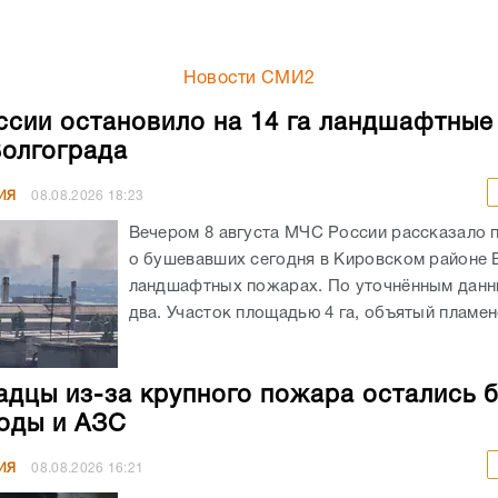
Новости СМИ2
сии остановило на 14 га ландшафтны
Волгограда
ИЯ
08.08.2026
18:23
Вечером 8 августа МЧС России рассказало 
о бушевавших сегодня в Кировском районе 
ландшафтных пожарах. По уточнённым данн
два. Участок площадью 4 га, объятый пламенем
адцы из-за крупного пожара остались 
воды и АЗС
ИЯ
08.08.2026
16:21