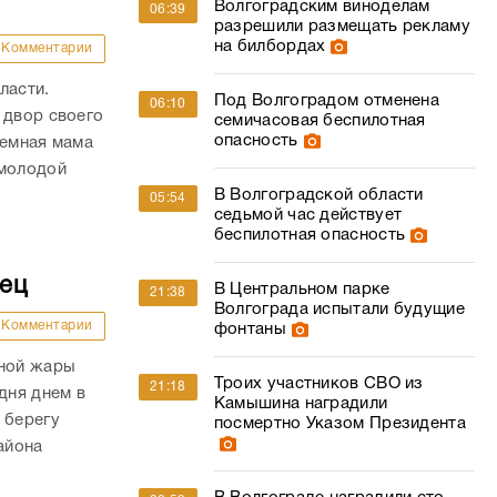
Волгоградским виноделам
06:39
разрешили размещать рекламу
на билбордах
Комментарии
ласти.
Под Волгоградом отменена
06:10
 двор своего
семичасовая беспилотная
опасность
иемная мама
 молодой
В Волгоградской области
05:54
седьмой час действует
беспилотная опасность
дец
В Центральном парке
21:38
Волгограда испытали будущие
Комментарии
фонтаны
сной жары
Троих участников СВО из
21:18
дня днем в
Камышина наградили
 берегу
посмертно Указом Президента
айона