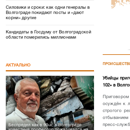
Силовики и сроки: как одни генералы в
Волгограде покидают посты и «дают
корни» другие
Кандидаты в Госдуму от Волгоградской
области померились миллионами
ПРОИСШЕСТВ
АКТУАЛЬНО
Убийцы приг
102» в Волг
Приговором
осуждён к л
строгого р
отбыванием 
пресс-служб
Беспредел как в 90-х: в Волгограде
известный профессор пожаловался на