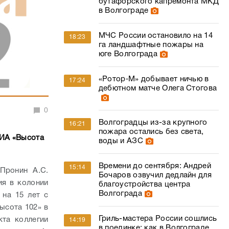
бутафорского капремонта МКД
в Волгограде
МЧС России остановило на 14
18:23
га ландшафтные пожары на
юге Волгограда
«Ротор‑М» добывает ничью в
17:24
дебютном матче Олега Стогова
0
Волгоградцы из-за крупного
16:21
пожара остались без света,
 ИА «Высота
воды и АЗС
Времени до сентября: Андрей
15:14
Пронин А.С.
Бочаров озвучил дедлайн для
ия в колонии
благоустройства центра
Волгограда
на 15 лет с
ысота 102» в
Гриль-мастера России сошлись
кта коллегии
14:19
в поединке: как в Волгограде