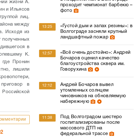
нии жизни А.
проходит чемпионат барбекю –
ин и Ильясов
фото
руппой лиц.
 района между
«Густой дым и запах резины»: в
13:25
Волгограде засняли крупный
а. Исходя из
ландшафтный пожар
т полученных
одившегося в
«Всё очень достойно»: Андрей
12:57
рпевшему К.
Бочаров оценил качество
 где Пронин
благоустройства сквера им.
стно, лишили
Говорухина
ровопотери,
приговор в
Андрей Бочаров вывел
12:12
утомленных солнцем
 Российской
чиновников на обновляемую
набережную
Под Волгоградом шестеро
11:38
омментарии
госпитализированы после
массового ДТП на
02
федеральной трассе