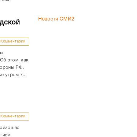
Новости СМИ2
адской
Комментарии
ны
Об этом, как
бороны РФ.
е утром 7...
Комментарии
роизошло
стием