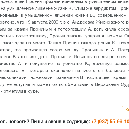
аседателей Пронин признан виновным в умышленном лише
 на умышленное лишение жизни К. Этим же вердиктом Прон
иновными в умышленном лишении жизни Б., совершённом г
влено, что 19 августа 2009 г. в с. Андреевка Жирновского
ым за кражи Прониным и потерпевшим А. вспыхнула ссор
иязни к потерпевшему, Пронин дважды ударил А. ножом. О
 скончался на месте. Также Пронин тяжело ранил К., нах
ртире, где произошла ссора между Прониным и А. Поте
стись.
В этот же день Пронин и Ильясов во дворе дома,
ийство А. и покушение на убийство К., действуя совме
рпевшего Б., который скончался на месте от большой к
несколькими ножевыми ранениями.
В настоящее время 
илу не вступил и может быть обжалован в Верховный Суд
- отметили в суде.
К
сть новости? Пиши и звони в редакцию:
+7 (937) 55-66-1