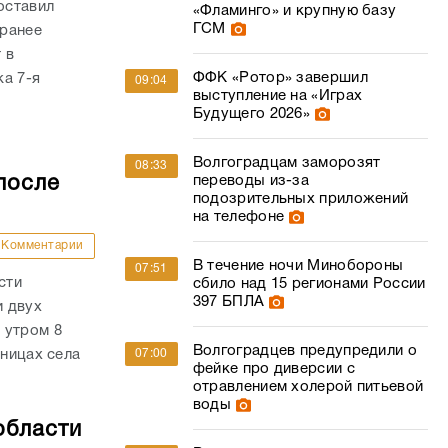
оставил
«Фламинго» и крупную базу
ГСМ
 ранее
 в
ФФК «Ротор» завершил
а 7-я
09:04
выступление на «Играх
Будущего 2026»
Волгоградцам заморозят
08:33
после
переводы из-за
подозрительных приложений
на телефоне
Комментарии
В течение ночи Минобороны
07:51
сти
сбило над 15 регионами России
397 БПЛА
и двух
 утром 8
Волгоградцев предупредили о
аницах села
07:00
фейке про диверсии с
отравлением холерой питьевой
воды
области