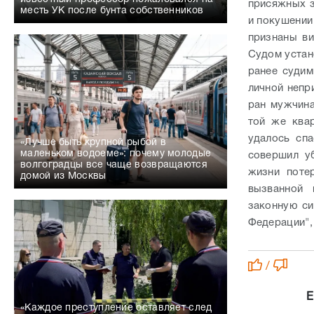
присяжных з
месть УК после бунта собственников
и покушении
признаны в
Судом устано
ранее судим
личной непр
ран мужчина
той же ква
удалось спа
«Лучше быть крупной рыбой в
маленьком водоеме»: почему молодые
совершил уб
волгоградцы все чаще возвращаются
жизни поте
домой из Москвы
вызванной 
законную с
Федерации", 
/
Е
«Каждое преступление оставляет след