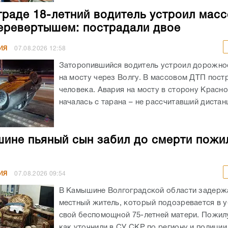
граде 18-летний водитель устроил мас
еревертышем: пострадали двое
ИЯ
07.08.2026
12:58
Заторопившийся водитель устроил дорожно
на мосту через Волгу. В массовом ДТП пост
человека. Авария на мосту в сторону Красн
началась с тарана – не рассчитавший дистанц
ине пьяный сын забил до смерти пожи
ИЯ
07.08.2026
09:54
В Камышине Волгоградской области задержа
местный житель, который подозревается в 
свой беспомощной 75-летней матери. Пожил
как уточнили в СУ СКР по региону и полиции