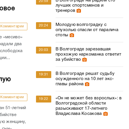
В Волгограде наградили сто
20:59
лучших спортсменов и
совое
тренеров
Молодую волгоградку с
20:24
Комментарии
опухолью спасли от паралича
стопы
е «месиво»
радали два
В Волгограде зарезавшая
20:03
ослободска
прохожую наркоманка ответит
ии...
за убийство
В Волгограде решат судьбу
19:31
лую
осужденного на 10 лет экс-
главы района
Комментарии
«Он не может без взрослых»: в
19:22
Волгоградской области
н 51-летний
разыскивают 17-летнего
Владислава Косакова
убийстве
ую женщину,
, сын-