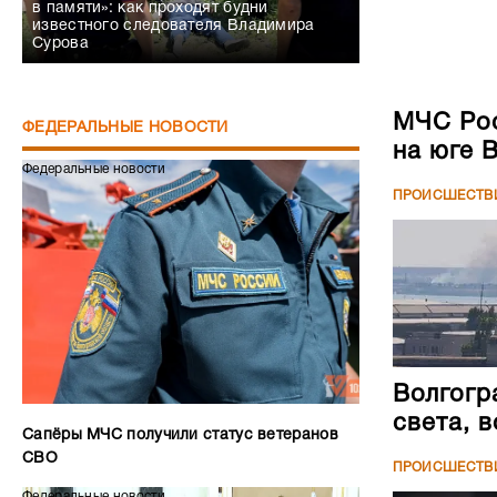
в памяти»: как проходят будни
известного следователя Владимира
Сурова
МЧС Рос
ФЕДЕРАЛЬНЫЕ НОВОСТИ
на юге 
Федеральные новости
ПРОИСШЕСТВ
Волгогр
света, 
Сапёры МЧС получили статус ветеранов
СВО
ПРОИСШЕСТВ
Федеральные новости