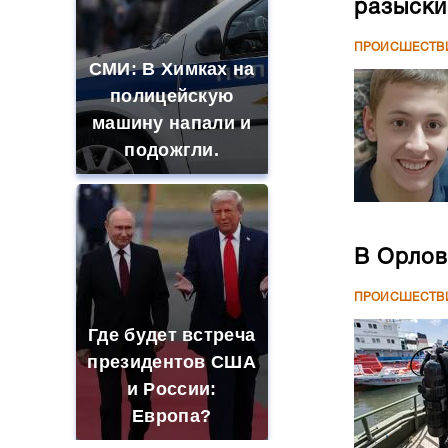
разыски
ПРОИСШЕСТВ
СМИ: В Химках на
полицейскую
машину напали и
подожгли.
В Орлов
ПРОИСШЕСТВ
Где будет встреча
президентов США
и России:
Европа?