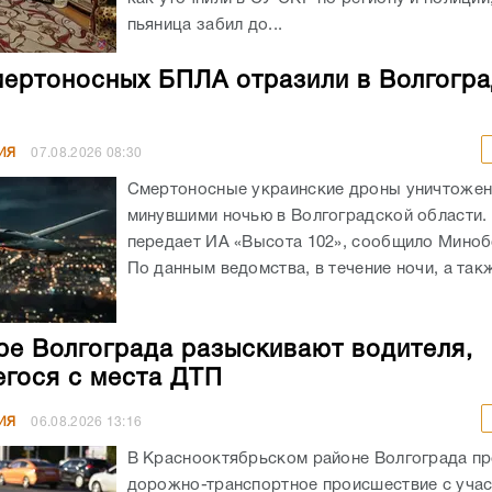
пьяница забил до...
мертоносных БПЛА отразили в Волгогр
ИЯ
07.08.2026
08:30
Смертоносные украинские дроны уничтоже
минувшими ночью в Волгоградской области. 
передает ИА «Высота 102», сообщило Мино
По данным ведомства, в течение ночи, а такж
ре Волгограда разыскивают водителя,
гося с места ДТП
ИЯ
06.08.2026
13:16
В Краснооктябрьском районе Волгограда п
дорожно-транспортное происшествие с уча