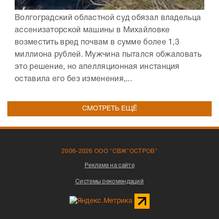
Волгоградский областной суд обязал владельца
ассенизаторской машины в Михайловке
возместить вред почвам в сумме более 1,3
миллиона рублей. Мужчина пытался обжаловать
это решение, но апелляционная инстанция
оставила его без изменения,...
СМОТРЕТЬ ЕЩЁ
2006-2026 ООО "СВЖ"ОСТРОВ"
Реклама на сайте
Системы рекомендаций